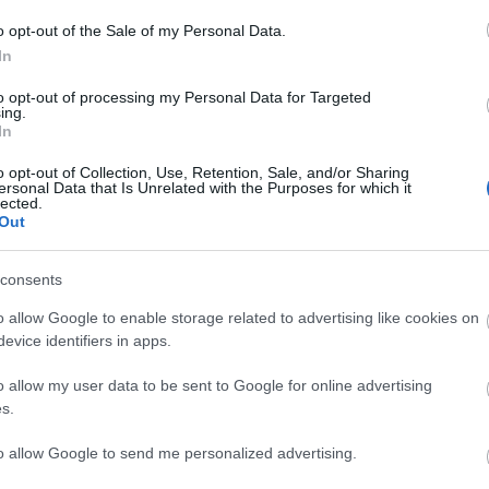
o opt-out of the Sale of my Personal Data.
In
to opt-out of processing my Personal Data for Targeted
ing.
In
o opt-out of Collection, Use, Retention, Sale, and/or Sharing
ersonal Data that Is Unrelated with the Purposes for which it
lected.
Out
consents
o allow Google to enable storage related to advertising like cookies on
evice identifiers in apps.
PÜNKÖSDI
KÁRPÁT-
ORSZÁGOS
ÖRÖKSÉG ÜNNEP
MEDENCEI NÉPEK
TÁNCHÁZTALÁLKOZÓ
o allow my user data to be sent to Google for online advertising
– ÉLŐ
ÉLŐ
ÉS
s.
HAGYOMÁNYOK
HAGYOMÁNYA A
KIRAKODÓVÁSÁR
ÉS KÖZÖSSÉGEK
ZENEAKADÉMIÁN
A SKANZENBEN
to allow Google to send me personalized advertising.