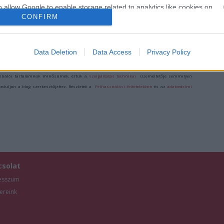
o allow Google to enable storage related to analytics like cookies on
CONFIRM
evice identifiers in apps.
o allow Google to enable storage related to functionality of the website
Data Deletion
Data Access
Privacy Policy
/7841944
o allow Google to enable storage related to personalization.
ználói tartalomnak minősülnek, értük a
szolgáltatás technikai
üzemeltetője semmilyen
forduljon a blog szerkesztőjéhez. Részletek a
Felhasználási feltételekben
és az
adatvédelmi
o allow Google to enable storage related to security, including
cation functionality and fraud prevention, and other user protection.
csolat
esszum
ereink