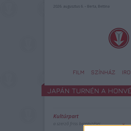
2026. augusztus 6. – Berta, Bettina
FILM
SZÍNHÁZ
IR
JAPÁN TURNÉN A HONV
Kultúrpart
a szerző friss bejegyzései