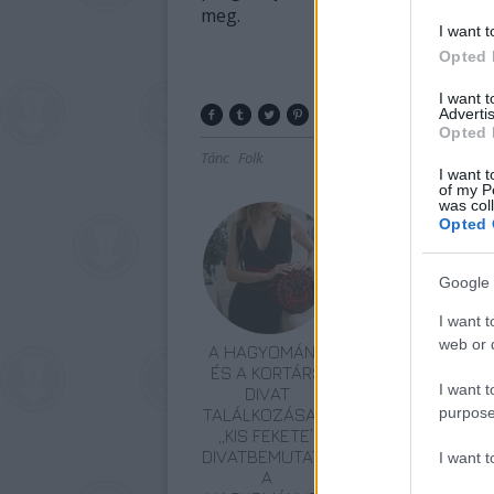
meg.
I want t
Opted 
I want 
Advertis
Opted 
Tánc
Folk
I want t
of my P
was col
Opted 
Google 
I want t
web or d
A HAGYOMÁNY
ÉDESKESERŰ
ÉS A KORTÁRS
TURNÉ: ERDÉLYI
I want t
DIVAT
KÖRÚTRA INDUL
purpose
TALÁLKOZÁSA –
A MAGYAR
„KIS FEKETE”
ÁLLAMI NÉPI
DIVATBEMUTATÓ
EGYÜTTES
I want 
A