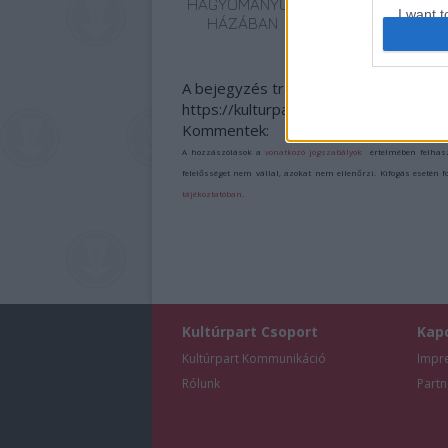
HAGYOMÁNYOK
I want t
HÁZÁBAN
web or d
I want t
A bejegyzés trackback címe:
or app.
https://kulturpart.hu/api/trackback/id
Kommentek:
I want t
A hozzászólások a
vonatkozó jogszabályok
értelmében felhas
felelősséget nem vállal, azokat nem ellenőrzi. Kifogás esetén 
I want t
tájékoztatóban
.
authenti
Kultúrpart Csoport
Kap
Kultúrpart Kommunikáció
Impr
Rólunk
Partn