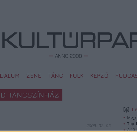
ODALOM
ZENE
TÁNC
FOLK
KÉPZŐ
PODCA
ÉD TÁNCSZÍNHÁZ
L
Megd
Top 1
2009. 02. 05.
A 10 
Megj