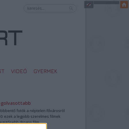
ST
VIDEÓ
GYERMEK
egolvasottabb
öbbentő fotók a néptelen fővárosról
0: ezek a legjobb szerelmes filmek
legütősebb drogos film
öttek a meztelen hősnők