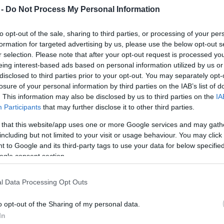
Mezt
 -
Do Not Process My Personal Information
A fo
ndul február 5-én a 60 éves Honvéd Együttes
A leg
to opt-out of the sale, sharing to third parties, or processing of your per
Mezt
formation for targeted advertising by us, please use the below opt-out s
Kész
r selection. Please note that after your opt-out request is processed y
A Honvéd Táncszínház „anyanyelve” a Kárpát-
Nézd
eing interest-based ads based on personal information utilized by us or
készü
medence néptánc-kincse. Ebből építkezik a
disclosed to third parties prior to your opt-out. You may separately opt-
repertoár a nagy formátumú táncdrámáktól a
Hírle
losure of your personal information by third parties on the IAB’s list of
népi vígjátékokig, a klasszikus tragédiáktól a
. This information may also be disclosed by us to third parties on the
IA
mesedarabokig. Közös jellemzőjük a rendkívüli
Participants
that may further disclose it to other third parties.
dinamika, a táncosok virtuozitása, a látványos
 that this website/app uses one or more Google services and may gath
színpadképek, az eredeti viseletek színpompás
including but not limited to your visit or usage behaviour. You may click 
 to Google and its third-party tags to use your data for below specifi
ogle consent section.
 élő zenei kísérettel bemutatott autentikus
cokat is láthat a japán közönség.
l Data Processing Opt Outs
etésével működő Honvéd Táncszínház ezzel a
o opt-out of the Sharing of my personal data.
a Magyar-Japán Jubileumi Év 2009-es kulturális
In
ulturális Minisztérium szervezésében valósul majd