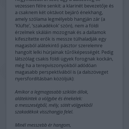
vezessen félre senkit: a klarinét bevezetője és
a csaknem két oktávot bejáró énekhang,
amely szólama legmélyebb hangján zár (a
’Klüfte’, ’szakadékok’ szón), nem a földi
érzelmek skáláin mozognak és a dallamok
kifeszítette erők is messze túlhaladják egy
magasból alátekintő pásztor szerelemre
hangolt lelki húrjainak tűrőképességét. Pedig
látszólag csakis földi ügyek forognak kockán,
még ha a terepviszonyokból adódóan
magasabb perspektívából is (a dalszöveget
nyersfordításban közöljük):
Amikor a legmagasabb sziklán állok,
alátekintek a völgybe és énekelek:
a messzeségből, mély, sötét völgyekből
szakadékok visszhangja felel.
Minél messzebb ér hangom,