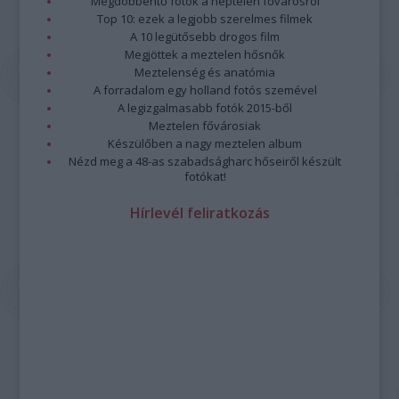
Megdöbbentő fotók a néptelen fővárosról
Top 10: ezek a legjobb szerelmes filmek
A 10 legütősebb drogos film
Megjöttek a meztelen hősnők
Meztelenség és anatómia
A forradalom egy holland fotós szemével
A legizgalmasabb fotók 2015-ből
Meztelen fővárosiak
Készülőben a nagy meztelen album
Nézd meg a 48-as szabadságharc hőseiről készült
fotókat!
Hírlevél feliratkozás