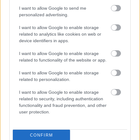
völgybe kiáltott hang átlényegült távlata ez,
I want to allow Google to send me
amelynek első vektora a felfelé, de nem a
personalized advertising.
térben, hanem abba az irányba, amit csak
jelezhetünk: odadátra. A hang, amely azután
I want to allow Google to enable storage
odaátról, az égből visszatér, maga a
related to analytics like cookies on web or
tisztaság. A szomorúság hidegén valami
device identifiers in apps.
átparázslik a második szakasz zárósorain. S a
távolba kiáltott hang a klarinét
I want to allow Google to enable storage
kadenciájában kromatikusan ereszkedve tér
related to functionality of the website or app.
meg (mi más hangokon szólnának azok, akik
I want to allow Google to enable storage
a szentlélek hangjait úgy szólaltatják meg,
related to personalization.
mint a hangszerek?).
I want to allow Google to enable storage
Ám még egy irány zárva, amelyet ki kell
related to security, including authentication
nyitnia a hangnak. A harmadik szakasz
functionality and fraud prevention, and other
következik, Allegretto, B-dúrban (egy
user protection.
versszak szintén von Chézy egy verséből,
Schubert betoldásával):
CONFIRM
A tavasz eljön,