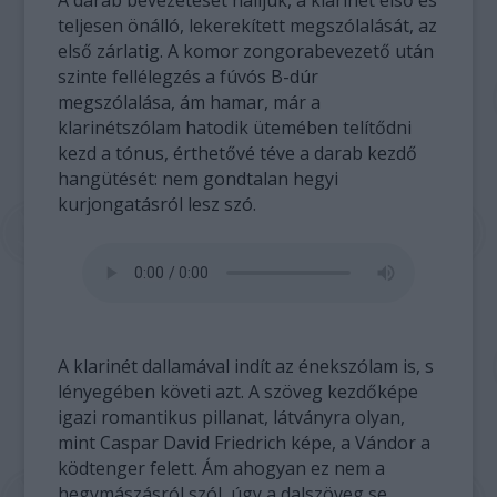
A darab bevezetését halljuk, a klarinét első és
teljesen önálló, lekerekített megszólalását, az
első zárlatig. A komor zongorabevezető után
szinte fellélegzés a fúvós B-dúr
megszólalása, ám hamar, már a
klarinétszólam hatodik ütemében telítődni
kezd a tónus, érthetővé téve a darab kezdő
hangütését: nem gondtalan hegyi
kurjongatásról lesz szó.
A klarinét dallamával indít az énekszólam is, s
lényegében követi azt. A szöveg kezdőképe
igazi romantikus pillanat, látványra olyan,
mint Caspar David Friedrich képe, a Vándor a
ködtenger felett. Ám ahogyan ez nem a
hegymászásról szól, úgy a dalszöveg se