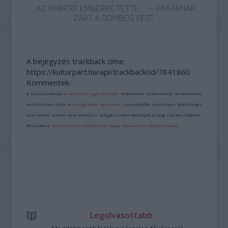
„AZ EMBERT EMBERRÉ TETTE…” – VASÁRNAP
ZÁRT A DOMBOS FEST
A bejegyzés trackback címe:
https://kulturpart.hu/api/trackback/id/7841860
Kommentek:
A hozzászólások a
vonatkozó jogszabályok
értelmében felhasználói tartalomnak
minősülnek, értük a
szolgáltatás technikai
üzemeltetője semmilyen felelősséget
nem vállal, azokat nem ellenőrzi. Kifogás esetén forduljon a blog szerkesztőjéhez.
Részletek a
Felhasználási feltételekben
és az
adatvédelmi tájékoztatóban
.
Legolvasottabb