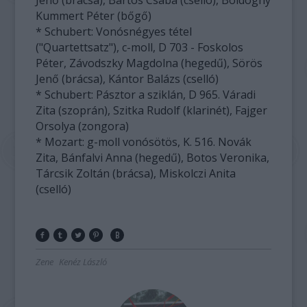
Jenő (brácsa), Bartos Csaba (cselló), Boldoghy
Kummert Péter (bőgő)
* Schubert: Vonósnégyes tétel
("Quartettsatz"), c-moll, D 703 - Foskolos
Péter, Závodszky Magdolna (hegedű), Sörös
Jenő (brácsa), Kántor Balázs (cselló)
* Schubert: Pásztor a sziklán, D 965. Váradi
Zita (szoprán), Szitka Rudolf (klarinét), Fajger
Orsolya (zongora)
* Mozart: g-moll vonósötös, K. 516. Novák
Zita, Bánfalvi Anna (hegedű), Botos Veronika,
Tárcsik Zoltán (brácsa), Miskolczi Anita
(cselló)
Zene
Kenéz László