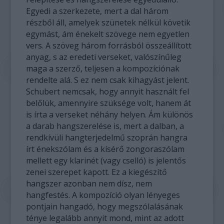
Egyedi a szerkezete, mert a dal három
részből áll, amelyek szünetek nélkül követik
egymást, ám énekelt szövege nem egyetlen
vers. A szöveg három forrásból összeállított
anyag, s az eredeti verseket, valószínűleg
maga a szerző, teljesen a kompozíciónak
rendelte alá. S ez nem csak kihagyást jelent.
Schubert nemcsak, hogy annyit használt fel
belőlük, amennyire szüksége volt, hanem át
is írta a verseket néhány helyen. Ám különös
a darab hangszerelése is, mert a dalban, a
rendkívüli hangterjedelmű szoprán hangra
írt énekszólam és a kísérő zongoraszólam
mellett egy klarinét (vagy cselló) is jelentős
zenei szerepet kapott. Ez a kiegészítő
hangszer azonban nem dísz, nem
hangfestés. A kompozíció olyan lényeges
pontjain hangadó, hogy megszólalásának
ténye legalább annyit mond, mint az adott