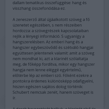
dallam tematikus összefüggése: hang és
visszhang összefonódása ez.
A zeneszerző által újjáalkotott szöveg a fő
üzenetet egészében, s nem részeiben
hordozza: a szövegrészek kapcsolataiban
rejlik a lényegi információ. S ugyanígy a
hangszerelésben. Az emberi hang és a
hangszer egybeszövődő és szétváló hangjai
együttesen jelentenek valamit: amit a szöveg
nem mondhat ki, azt a klarinét szólaltatja
meg, de főképp fordítva, mikor egy hangszer
hangja nem lenne eléggé egyértelmű,
előtérbe lép az emberi szó. Főként ezekre a
pontokra érdemes különösképp odafigyelni,
hiszen egészen sajátos dolog történik:
Schubert nemcsak zenét, hanem szöveget is
ír.