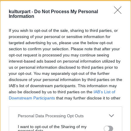
annál tisztábban szól vissza alantról.
Szerelmem távol van tőlem,
kulturpart -
Do Not Process My Personal
emiatt tekintek oly forrón felé.
Information
Felettébb különös egy összefüggés csendül
If you wish to opt-out of the sale, sharing to third parties, or
itt fel a visszhangról, de még furcsább, hogy
processing of your personal or sensitive information for
az eredeti vers (Wilhelm Müller: Der Berghirt)
targeted advertising by us, please use the below opt-out
section to confirm your selection. Please note that after your
erre mégsem helyez hangsúlyt, s később sem
opt-out request is processed you may continue seeing
utal vissza rá. Pedig itt lényeges dolog rejlik,
interest-based ads based on personal information utilized by
hiszen a valódi visszhang idővel mindig
us or personal information disclosed to third parties prior to
visszatér. Nem mindegy azonban, hogyan.
your opt-out. You may separately opt-out of the further
Mindenki próbálta már: a kiáltás után a
disclosure of your personal information by third parties on the
közelebbi tárgyakról hamarabb, a
IAB’s list of downstream participants. This information may
távolibbakról később és jóval gyengébben
also be disclosed by us to third parties on the
IAB’s List of
szól vissza önmagunk. Itt azonban a hang
Downstream Participants
that may further disclose it to other
tisztaságáról van szó. A bejárt távolságban
third parties.
megtisztul a hang. Pusztán a térbeli
Please note that this website/app uses one or more Google
Personal Data Processing Opt Outs
távolságról így szó sem lehet, hiszen ebben
services and may gather and store information including but
nem tisztul meg, hanem eloszlik, nyoma vész
not limited to your visit or usage behaviour. You may click to
I want to opt-out of the Sharing of my
a kiáltásnak. Ám ha nem térbeli, akkor miféle
personal data.