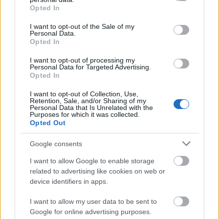
grant or deny consent to Google and its third-party tags to
Opted In
távolság ez? Hamarosan kiderül.
use your data for below specified purposes in below Google
consent section.
I want to opt-out of the Sale of my
A vágyakozás forrósága hamar
Personal Data.
Opted In
szomorúsággá hidegül a hegytetőn. Ez a
második zenei egység, g-mollban (Wilhelmina
I want to opt-out of processing my
Christiane von Chézy verse):
Personal Data for Targeted Advertising.
Opted In
Mély bánatban sorvadok,
I want to opt-out of Collection, Use,
boldogságomnak vége,
Retention, Sale, and/or Sharing of my
Personal Data that Is Unrelated with the
minden földi remény elhagyott
Purposes for which it was collected.
annyira egyedül vagyok.
Opted Out
Google consents
Sóvárgóan csendül az erdőkben a dal,
sóvárgóan cseng az éjen át,
I want to allow Google to enable storage
a szívet csodálatos erővel ragadja az ég felé.
related to advertising like cookies on web or
device identifiers in apps.
Itt már nyilvánvaló, hogy nem a földi
szerelem a tét. A hang, az ének más irányba
I want to allow my user data to be sent to
terjed mind messzebb és messzebb. A
Google for online advertising purposes.