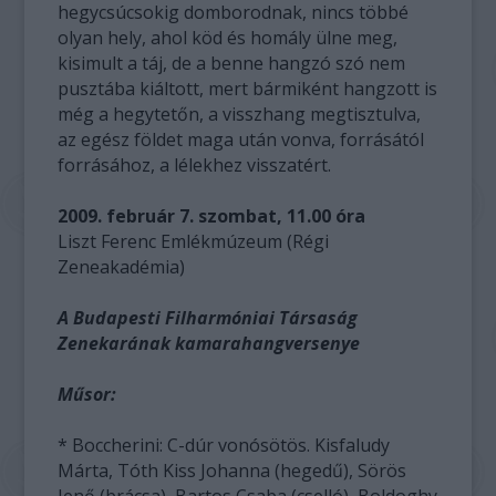
hegycsúcsokig domborodnak, nincs többé
olyan hely, ahol köd és homály ülne meg,
kisimult a táj, de a benne hangzó szó nem
pusztába kiáltott, mert bármiként hangzott is
még a hegytetőn, a visszhang megtisztulva,
az egész földet maga után vonva, forrásától
forrásához, a lélekhez visszatért.
2009. február 7. szombat, 11.00 óra
Liszt Ferenc Emlékmúzeum (Régi
Zeneakadémia)
A Budapesti Filharmóniai Társaság
Zenekarának kamarahangversenye
Műsor:
* Boccherini: C-dúr vonósötös. Kisfaludy
Márta, Tóth Kiss Johanna (hegedű), Sörös