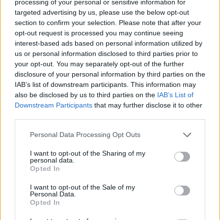
processing of your personal or sensitive information for
osztott magára. És csöppet sem féltékeny
targeted advertising by us, please use the below opt-out
társnőire. Legalább is az újságíróknak ezt
section to confirm your selection. Please note that after your
mondta.
opt-out request is processed you may continue seeing
interest-based ads based on personal information utilized by
"Miért lennék rájuk irigy?" – nevetett a 33
us or personal information disclosed to third parties prior to
éves színésznő, aki több mint 25 éve a show-
your opt-out. You may separately opt-out of the further
business élvonalában van. "Én hívtam őket. A
disclosure of your personal information by third parties on the
szerepemet én választottam magamnak.
IAB’s list of downstream participants. This information may
Nem az elmondott mondatok száma alapján,
also be disclosed by us to third parties on the
IAB’s List of
Downstream Participants
that may further disclose it to other
hanem mert tetszett a figura: ez a technikai
third parties.
eszközökkel elhalmozott, enyhén szólva dilis,
helyes csaj. Vele tudtam azonosulni. Jó
Please note that this website/app uses one or more Google
Personal Data Processing Opt Outs
néhány poénját én írtam bele a filmbe:
services and may gather and store information including but
szeretek az
not limited to your visit or usage behaviour. You may click to
I want to opt-out of the Sharing of my
personal data.
e-mailen, interneten, blackberryn,
grant or deny consent to Google and its third-party tags to
Opted In
Facebookon és chaten bonyolódó
use your data for below specified purposes in below Google
consent section.
szerelemekről panaszkodni" – ebben jó
I want to opt-out of the Sale of my
Personal Data.
vagyok, hát persze, hogy ezt akartam
Opted In
eljátszani!