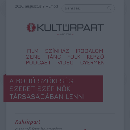
2026. augusztus 9. – Emőd
FILM
SZÍNHÁZ
IRODALOM
ZENE
TÁNC
FOLK
KÉPZŐ
PODCAST
VIDEÓ
GYERMEK
A BOHÓ SZŐKESÉG
SZERET SZÉP NŐK
TÁRSASÁGÁBAN LENNI
Kultúrpart
a szerző friss bejegyzései