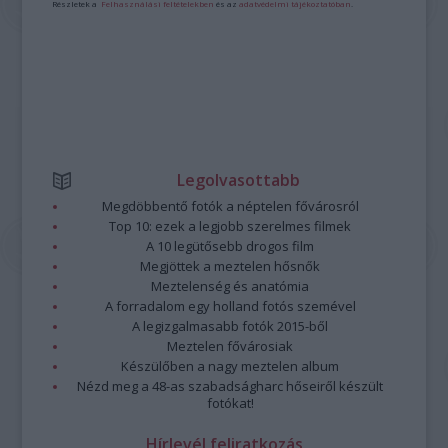
Részletek a
Felhasználási feltételekben
és az
adatvédelmi tájékoztatóban
.
Legolvasottabb
Megdöbbentő fotók a néptelen fővárosról
Top 10: ezek a legjobb szerelmes filmek
A 10 legütősebb drogos film
Megjöttek a meztelen hősnők
Meztelenség és anatómia
A forradalom egy holland fotós szemével
A legizgalmasabb fotók 2015-ből
Meztelen fővárosiak
Készülőben a nagy meztelen album
Nézd meg a 48-as szabadságharc hőseiről készült
fotókat!
Hírlevél feliratkozás