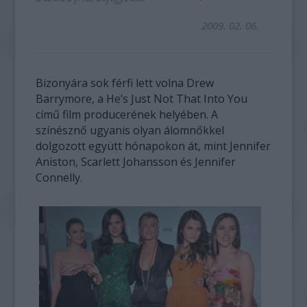
2009. 02. 06.
Bizonyára sok férfi lett volna Drew
Barrymore, a He’s Just Not That Into You
című film producerének helyében. A
színésznő ugyanis olyan álomnőkkel
dolgozott együtt hónapokon át, mint Jennifer
Aniston, Scarlett Johansson és Jennifer
Connelly.