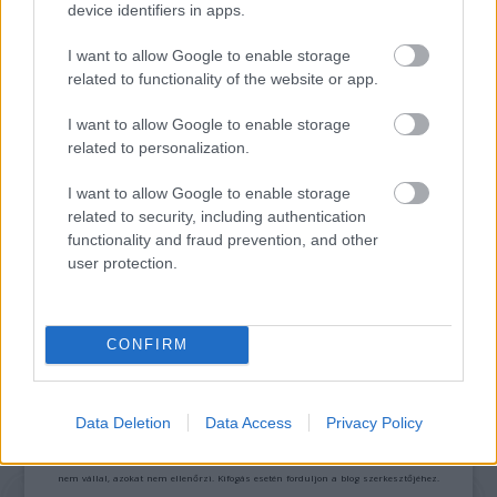
TERMÉSZETFELETTI ERŐK ÉS ELFELEDETT
device identifiers in apps.
TITKOK: ITT A SHELBY OAKS – A GONOSZ
NYOMÁBAN MAGYAR ELŐZETESE
I want to allow Google to enable storage
related to functionality of the website or app.
I want to allow Google to enable storage
related to personalization.
I want to allow Google to enable storage
related to security, including authentication
functionality and fraud prevention, and other
SZÁGULDÁS, SÁRKÁNYOK, ROSSZFIÚK – A NYÁR
user protection.
10 LEGKEDVELTEBB MOZIJA MAGYARORSZÁGON
CONFIRM
A bejegyzés trackback címe:
https://kulturpart.hu/api/trackback/id/7842086
Kommentek:
Data Deletion
Data Access
Privacy Policy
A hozzászólások a
vonatkozó jogszabályok
értelmében felhasználói tartalomnak
minősülnek, értük a
szolgáltatás technikai
üzemeltetője semmilyen felelősséget
nem vállal, azokat nem ellenőrzi. Kifogás esetén forduljon a blog szerkesztőjéhez.