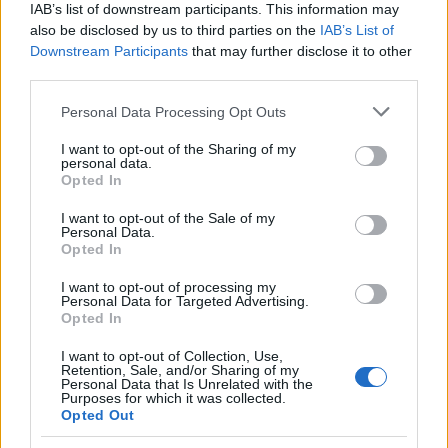
IAB’s list of downstream participants. This information may
also be disclosed by us to third parties on the
IAB’s List of
Liv és a zenész Royston kisfia, Milo 2004-ben
Downstream Participants
that may further disclose it to other
született. A tavalyi szakítás óta Livet több
third parties.
hírességgel is látták, többek között exférje
Please note that this website/app uses one or more Google
testvérével is viszonya volt néhány hónapig.
Personal Data Processing Opt Outs
services and may gather and store information including but
Jelenleg egyedül él, és csak a kisfiával
not limited to your visit or usage behaviour. You may click to
I want to opt-out of the Sharing of my
foglalkozik.
personal data.
grant or deny consent to Google and its third-party tags to
Opted In
use your data for below specified purposes in below Google
consent section.
I want to opt-out of the Sale of my
Personal Data.
Opted In
Lavór
I want to opt-out of processing my
Personal Data for Targeted Advertising.
Opted In
I want to opt-out of Collection, Use,
Retention, Sale, and/or Sharing of my
Personal Data that Is Unrelated with the
Purposes for which it was collected.
Opted Out
ELSTARTOLT A MŰVÉSZETEK VÖLGYE