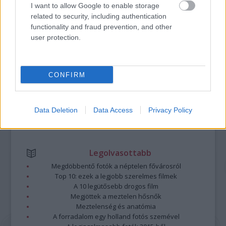
A bejegyzés trackback címe:
I want to allow Google to enable storage
https://kulturpart.hu/api/trackback/id/7842292
related to security, including authentication
Kommentek:
functionality and fraud prevention, and other
A hozzászólások a
vonatkozó jogszabályok
értelmében felhasználói tartalomnak
user protection.
minősülnek, értük a
szolgáltatás technikai
üzemeltetője semmilyen felelősséget
nem vállal, azokat nem ellenőrzi. Kifogás esetén forduljon a blog szerkesztőjéhez.
Részletek a
Felhasználási feltételekben
és az
adatvédelmi tájékoztatóban
.
CONFIRM
Data Deletion
Data Access
Privacy Policy
Legolvasottabb
Megdöbbentő fotók a néptelen fővárosról
Top 10: ezek a legjobb szerelmes filmek
A 10 legütősebb drogos film
Megjöttek a meztelen hősnők
Meztelenség és anatómia
A forradalom egy holland fotós szemével