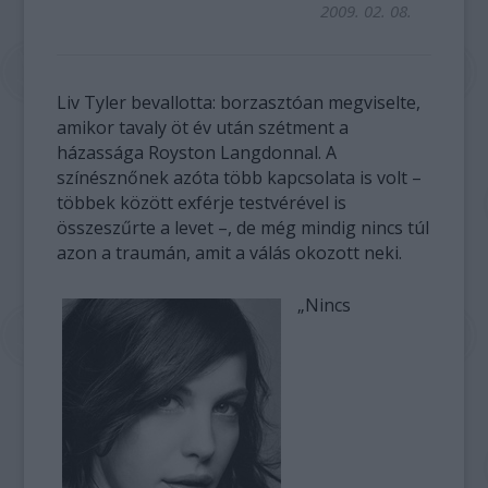
2009. 02. 08.
Liv Tyler bevallotta: borzasztóan megviselte,
amikor tavaly öt év után szétment a
házassága Royston Langdonnal. A
színésznőnek azóta több kapcsolata is volt –
többek között exférje testvérével is
összeszűrte a levet –, de még mindig nincs túl
azon a traumán, amit a válás okozott neki.
„Nincs