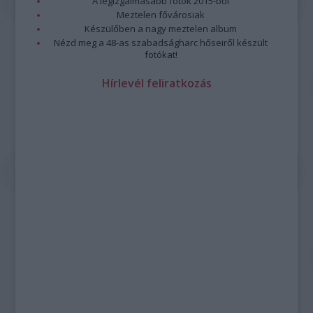
A legizgalmasabb fotók 2015-ből
Meztelen fővárosiak
Készülőben a nagy meztelen album
Nézd meg a 48-as szabadságharc hőseiről készült
fotókat!
Hírlevél feliratkozás