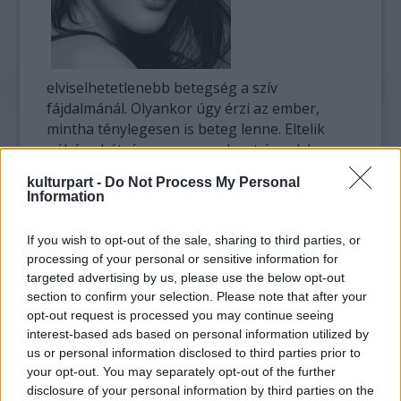
elviselhetetlenebb betegség a szív
fájdalmánál. Olyankor úgy érzi az ember,
mintha ténylegesen is beteg lenne. Eltelik
néhány hét, és egyszer csak azt érzed, hogy
jobban vagy. Aztán pár óra alatt minden újra
kulturpart -
Do Not Process My Personal
összeomlik”, nyilatkozta az amerikai
Information
Wonderland magazinnak a 31 éves színésznő.
Liv számára az volt a legfájdalmasabb,
If you wish to opt-out of the sale, sharing to third parties, or
amikor Royston elvitte holmijait a közös
processing of your personal or sensitive information for
otthonból. Szerencsére a barátai mellette
targeted advertising by us, please use the below opt-out
álltak a nehéz hónapokban. „Ilyenkor derül
section to confirm your selection. Please note that after your
ki, hogy ki az igazi barátod. Amikor Roy és én
opt-out request is processed you may continue seeing
szakítottunk, Bobby és Victoria, a legjobb
interest-based ads based on personal information utilized by
us or personal information disclosed to third parties prior to
barátaim segítettek nekem. Odaköltöztek
your opt-out. You may separately opt-out of the further
hozzám, hogy ne legyek egyedül. Nagyon
disclosure of your personal information by third parties on the
hálás vagyok nekik ezért”, mondta Liv.