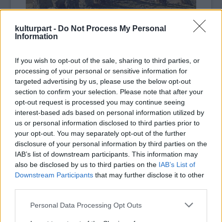
kulturpart -
Do Not Process My Personal
Information
Vardan Levoni Tadevoszjan ugyan
If you wish to opt-out of the sale, sharing to third parties, or
munkájában Heruni professzor kutatásaira
processing of your personal or sensitive information for
támaszkodott, ám saját elméletet dolgozott ki
targeted advertising by us, please use the below opt-out
Stonehenge és Carahunge kapcsolatáról. A
section to confirm your selection. Please note that after your
történész szerint a neolitikumban az örmény
opt-out request is processed you may continue seeing
civilizáció sokkal fejlettebb volt, mint más
interest-based ads based on personal information utilized by
népeké. A Szeván-tó környékén a sziklákon
us or personal information disclosed to third parties prior to
talált vésetek arra engednek következtetni,
your opt-out. You may separately opt-out of the further
hogy az örmények tudták: a Föld kerek,
disclosure of your personal information by third parties on the
pontosan ki tudták számítani a földrajzi
IAB’s list of downstream participants. This information may
also be disclosed by us to third parties on the
IAB’s List of
szélességet, rendelkeztek csillagászati és
Downstream Participants
that may further disclose it to other
mérnöki ismeretekkel.
third parties.
Vardan Levoni Tadevoszjan meggyőződése
Please note that this website/app uses one or more Google
Personal Data Processing Opt Outs
szerint a brit szigetek ősi népessége, amely
services and may gather and store information including but