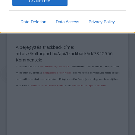
CONFIRM
„NEM TÖBB EZER EMBERRE UTAZUNK, HANEM
EGY VÁLOGATOTT TÁRSASÁGRA”
Data Deletion
Data Access
Privacy Policy
A bejegyzés trackback címe:
https://kulturpart.hu/api/trackback/id/7842556
Kommentek:
A hozzászólások a
vonatkozó jogszabályok
értelmében felhasználói tartalomnak
minősülnek, értük a
szolgáltatás technikai
üzemeltetője semmilyen felelősséget
nem vállal, azokat nem ellenőrzi. Kifogás esetén forduljon a blog szerkesztőjéhez.
Részletek a
Felhasználási feltételekben
és az
adatvédelmi tájékoztatóban
.