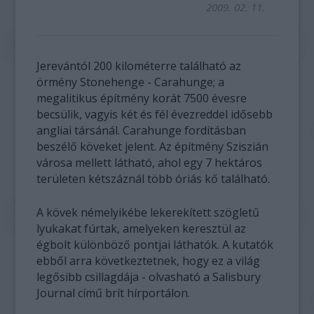
2009. 02. 11.
Jerevántól 200 kilométerre található az
örmény Stonehenge - Carahunge; a
megalitikus építmény korát 7500 évesre
becsülik, vagyis két és fél évezreddel idősebb
angliai társánál. Carahunge fordításban
beszélő köveket jelent. Az építmény Sziszián
városa mellett látható, ahol egy 7 hektáros
területen kétszáznál több óriás kő található.
A kövek némelyikébe lekerekített szögletű
lyukakat fúrtak, amelyeken keresztül az
égbolt különböző pontjai láthatók. A kutatók
ebből arra következtetnek, hogy ez a világ
legősibb csillagdája - olvasható a Salisbury
Journal című brít hírportálon.