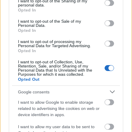
szerinte Örményországból érkezett, magával
not limited to your visit or usage behaviour. You may click to
I want to opt-out of the Sharing of my
personal data.
hozta Európába Carahunge ideáját. A
grant or deny consent to Google and its third-party tags to
Opted In
use your data for below specified purposes in below Google
bevándorlóknak szerepe lehetett
consent section.
Stonehenge és a kontinens más megalitikus
I want to opt-out of the Sale of my
Personal Data.
építményének a létrehozásában.
Opted In
Az angliai Salisbury-síkságon található
I want to opt-out of processing my
Personal Data for Targeted Advertising.
Stonehenge korát ötezer évre becsülik. A 2-7
Opted In
méter magas, 20-30 tonnás, durván faragott
kőoszlopok hajdan négy koncentrikus kört
I want to opt-out of Collection, Use,
Retention, Sale, and/or Sharing of my
alkottak. A külső kör nagyjából 100 méter
Personal Data that Is Unrelated with the
Purposes for which it was collected.
átmérőjű.
Opted Out
Máig sem tudható pontosan, milyen célokat
Google consents
szolgált: egyes kutatók szerint kultikus
építmény, mások szerint óriási naptár volt,
I want to allow Google to enable storage
amely pontosan jelezte például a nyári és a
related to advertising like cookies on web or
device identifiers in apps.
téli napforduló idejét, és voltak olyanok, akik
szerint a csillagászatban segítette az akkori
I want to allow my user data to be sent to
embereket. A legutóbbi, 2008-as kutatások a