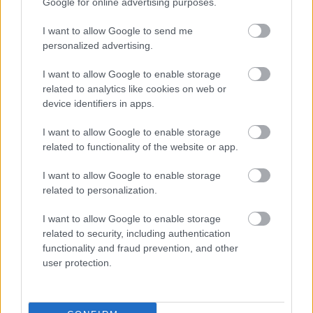
Google for online advertising purposes.
hely kultikus-gyógyító szerepét látszanak
alátámasztani.
I want to allow Google to send me
personalized advertising.
I want to allow Google to enable storage
related to analytics like cookies on web or
Építészet
Képző
Rejtélyek
device identifiers in apps.
I want to allow Google to enable storage
related to functionality of the website or app.
I want to allow Google to enable storage
related to personalization.
I want to allow Google to enable storage
AZ EMBERSÉG ÜNNEPE
related to security, including authentication
functionality and fraud prevention, and other
user protection.