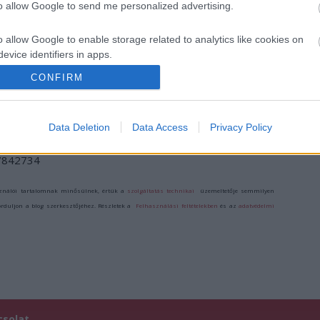
IDEBENN: TÓTH
LÁSZLÓ NOBEL-
LÁSZLÓ KAPTA
to allow Google to send me personalized advertising.
MARCSI AZ ÚJ
DÍJAS ÍRÓ
AZ IRODALMI
MARGÓ-DÍJAS
VILÁGA
NOBEL-DÍJAT
o allow Google to enable storage related to analytics like cookies on
SZENTENDRÉN –
evice identifiers in apps.
OKTÓBER
VÉGÉIG LÁTHATÓ
CONFIRM
o allow Google to enable storage related to functionality of the website
A MINDUNTALAN
KIÁLLÍTÁS
Data Deletion
Data Access
Privacy Policy
o allow Google to enable storage related to personalization.
/7842734
o allow Google to enable storage related to security, including
cation functionality and fraud prevention, and other user protection.
ználói tartalomnak minősülnek, értük a
szolgáltatás technikai
üzemeltetője semmilyen
forduljon a blog szerkesztőjéhez. Részletek a
Felhasználási feltételekben
és az
adatvédelmi
csolat