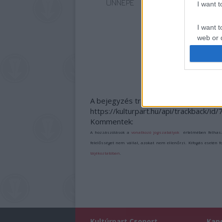
ÜNNEPE
MIKLÓS A
I want 
ZSÁMBÉKI NYÁRI
SZÍNHÁZRÓL
I want t
web or d
I want t
or app.
I want t
A bejegyzés trackback címe:
https://kulturpart.hu/api/trackback/id
I want t
Kommentek:
authenti
A hozzászólások a
vonatkozó jogszabályok
értelmében felhas
felelősséget nem vállal, azokat nem ellenőrzi. Kifogás esetén 
tájékoztatóban
.
Kultúrpart Csoport
Kap