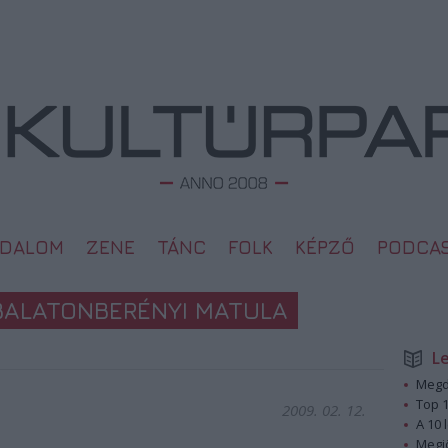
ODALOM
ZENE
TÁNC
FOLK
KÉPZŐ
PODCA
 BALATONBERÉNYI MATULA
L
Megd
Top 1
2009. 02. 12.
A 10 
Megj