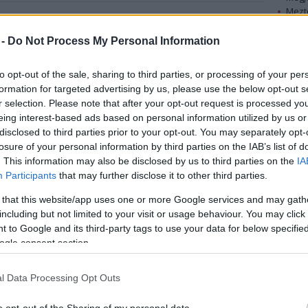
Mezt
A fo
tonberényiek "Matulája". Futó Elemérre, a Kis-
A leg
 -
Do Not Process My Personal Information
egykori vezetőjére a becéző jelzőt, amely Fekete
Mezt
ármazik, a berek iránti mélységes szeretetének
Kész
to opt-out of the sale, sharing to third parties, or processing of your per
ijei.
Nézd
formation for targeted advertising by us, please use the below opt-out s
készü
r selection. Please note that after your opt-out request is processed y
"hazai", balatonberényi bemutatóján is
Hírle
eing interest-based ads based on personal information utilized by us or
öntéssel fogadták a szerzőt. Futó Elemér a
disclosed to third parties prior to your opt-out. You may separately opt-
nt "hivatalosan" harminc éven át figyelte -
losure of your personal information by third parties on the IAB’s list of
Matulához - a Kis-Balaton minden rezdülését.
. This information may also be disclosed by us to third parties on the
IA
Participants
that may further disclose it to other third parties.
édelmi őr 2000 óta nyugdíjas, de csak a múlt évben
 that this website/app uses one or more Google services and may gath
övekedett szabadidejében könyvet írt, amelyben
including but not limited to your visit or usage behaviour. You may click 
eit, tapasztalatait, ám mindemellett helyet kaptak
 to Google and its third-party tags to use your data for below specifi
 mint a környék mindennapjairól, a halászok
ogle consent section.
ől szóló leírások.
előtt kikerült könyv - köszönhetően Balogh László
l Data Processing Opt Outs
Nemzeti Park kiadásában jelent meg, s először a
atták be.