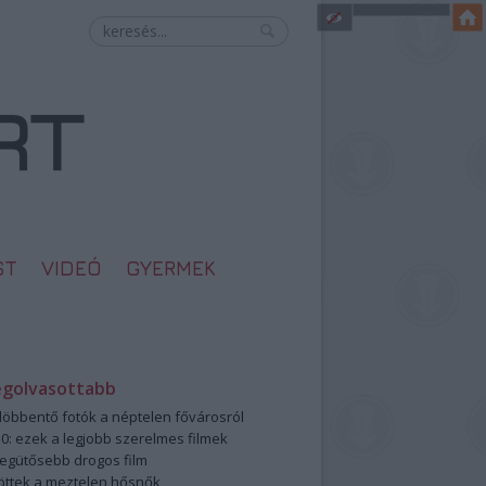
ST
VIDEÓ
GYERMEK
egolvasottabb
öbbentő fotók a néptelen fővárosról
0: ezek a legjobb szerelmes filmek
legütősebb drogos film
öttek a meztelen hősnők