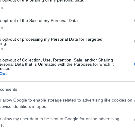
o opt-out of the Sharing of my personal data.
In
t be, hogy már írja a folytatást, s noha valóban
dik könyve lesz. Magyarázatként hozzátette:
o opt-out of the Sale of my Personal Data.
ton 1900 és 2000 közötti természetvédelmi
In
 kiadót. Mint elmondta, azért van még a fiókjában a
zal hárították el, hogy "túlságosan kemény dolgok
to opt-out of processing my Personal Data for Targeted
ing.
In
o opt-out of Collection, Use, Retention, Sale, and/or Sharing
ersonal Data that Is Unrelated with the Purposes for which it
lected.
Out
consents
o allow Google to enable storage related to advertising like cookies on
evice identifiers in apps.
o allow my user data to be sent to Google for online advertising
s.
ERDŐ VAN
KRASZNAHORKAI
KRASZNAHORKAI