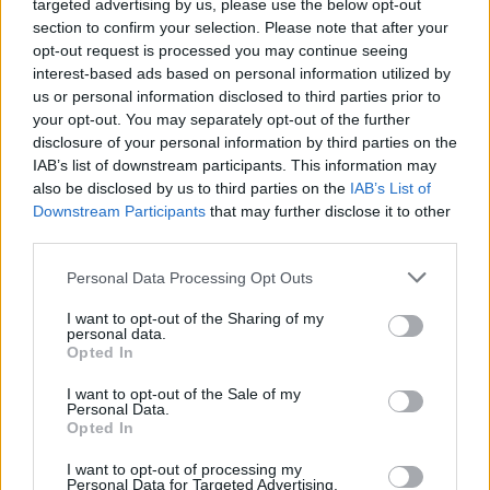
targeted advertising by us, please use the below opt-out
tiszteleg a mozimágus elődei előtt. Amikor a
section to confirm your selection. Please note that after your
történet az ötvenes évekbe ér, Brad Pitt
opt-out request is processed you may continue seeing
Marlon Brando jelmezében motorozik,
interest-based ads based on personal information utilized by
abban, amelyben
A vad
című filmben
us or personal information disclosed to third parties prior to
láthatjuk. A hatvanas évekbeli jelenetek
your opt-out. You may separately opt-out of the further
egyikében Pitt
Steve McQueen
, később
Paul
disclosure of your personal information by third parties on the
Newman
egy-egy jelmezében látható.
IAB’s list of downstream participants. This information may
also be disclosed by us to third parties on the
IAB’s List of
Downstream Participants
that may further disclose it to other
A legutóbbi időket viszont már nem így idézik
third parties.
meg. A filmesek, akiket forgatás közben ért
New Orleansban a Katrina hurrikán, úgy
Please note that this website/app uses one or more Google
Personal Data Processing Opt Outs
döntöttek, hogy emléket állítanak a 2005-ös
services and may gather and store information including but
eseményeknek. A hatalmas vihar végül
not limited to your visit or usage behaviour. You may click to
I want to opt-out of the Sharing of my
personal data.
komoly szerepet kapott a filmben –
grant or deny consent to Google and its third-party tags to
Opted In
use your data for below specified purposes in below Google
valószínűleg senki nem gondolná, hogy az
consent section.
alkotók a már szinte kész műbe illesztették
I want to opt-out of the Sale of my
Personal Data.
bele ezeket a képsorokat.
Opted In
I want to opt-out of processing my
Personal Data for Targeted Advertising.