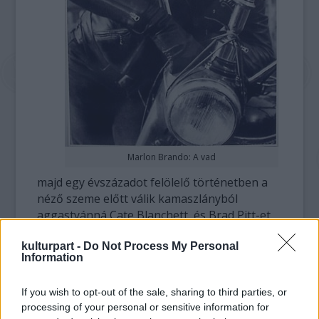
Marlon Brando: A vad
majd egy évszázadot felölelő történetben a
néző szeme előtt válik kamaszlányból
aggastyánná Cate Blanchett, és Brad Pitt-et
is láthatjuk öregemberként és tinédzserként
kulturpart -
is. Az idő múlását azonban nemcsak a ráncok
Do Not Process My Personal
Information
szaporodása jelzi a filmben.
If you wish to opt-out of the sale, sharing to third parties, or
David Fincher rendező az adott korszakok
processing of your personal or sensitive information for
nagy filmjeit is elrejtette rendezésében: így