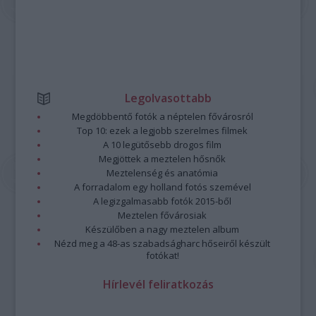
Legolvasottabb
Megdöbbentő fotók a néptelen fővárosról
Top 10: ezek a legjobb szerelmes filmek
A 10 legütősebb drogos film
Megjöttek a meztelen hősnők
Meztelenség és anatómia
A forradalom egy holland fotós szemével
A legizgalmasabb fotók 2015-ből
Meztelen fővárosiak
Készülőben a nagy meztelen album
Nézd meg a 48-as szabadságharc hőseiről készült
fotókat!
Hírlevél feliratkozás