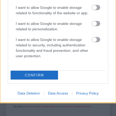
NYOMÁBAN MAGYAR ELŐZETESE
I want to allow Google to enable storage
related to functionality of the website or app.
I want to allow Google to enable storage
related to personalization.
I want to allow Google to enable storage
related to security, including authentication
SZÁGULDÁS, SÁRKÁNYOK, ROSSZFIÚK – A NYÁR
functionality and fraud prevention, and other
10 LEGKEDVELTEBB MOZIJA MAGYARORSZÁGON
user protection.
A bejegyzés trackback címe:
CONFIRM
https://kulturpart.hu/api/trackback/id/7842864
Kommentek:
A hozzászólások a
vonatkozó jogszabályok
értelmében felhasználói tartalomnak
Data Deletion
Data Access
Privacy Policy
minősülnek, értük a
szolgáltatás technikai
üzemeltetője semmilyen felelősséget
nem vállal, azokat nem ellenőrzi. Kifogás esetén forduljon a blog szerkesztőjéhez.
Részletek a
Felhasználási feltételekben
és az
adatvédelmi tájékoztatóban
.