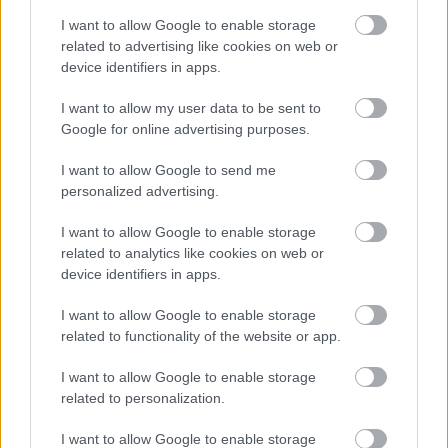
I want to allow Google to enable storage
related to advertising like cookies on web or
device identifiers in apps.
I want to allow my user data to be sent to
„AZ EMBERT EMBERRÉ TETTE…” – VASÁRNAP
Google for online advertising purposes.
ZÁRT A DOMBOS FEST
I want to allow Google to send me
personalized advertising.
I want to allow Google to enable storage
related to analytics like cookies on web or
device identifiers in apps.
„NEM TÖBB EZER EMBERRE UTAZUNK, HANEM
I want to allow Google to enable storage
EGY VÁLOGATOTT TÁRSASÁGRA”
related to functionality of the website or app.
I want to allow Google to enable storage
related to personalization.
A bejegyzés trackback címe:
https://kulturpart.hu/api/trackback/id/7842196
I want to allow Google to enable storage