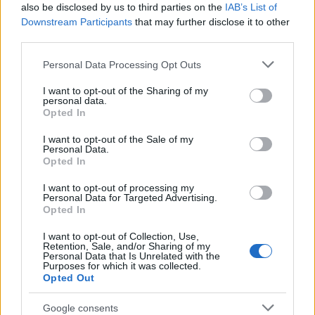
szükséges!
also be disclosed by us to third parties on the
IAB’s List of
Downstream Participants
that may further disclose it to other
third parties.
A videó megtekintéséhez
Adobe Flash Player
Please note that this website/app uses one or more Google
Personal Data Processing Opt Outs
szükséges!
services and may gather and store information including but
not limited to your visit or usage behaviour. You may click to
I want to opt-out of the Sharing of my
personal data.
grant or deny consent to Google and its third-party tags to
Opted In
use your data for below specified purposes in below Google
consent section.
I want to opt-out of the Sale of my
Mozgópart
Personal Data.
Opted In
I want to opt-out of processing my
Personal Data for Targeted Advertising.
Opted In
I want to opt-out of Collection, Use,
Retention, Sale, and/or Sharing of my
Personal Data that Is Unrelated with the
Purposes for which it was collected.
SZAVAKKAL FESTENI
Opted Out
Google consents