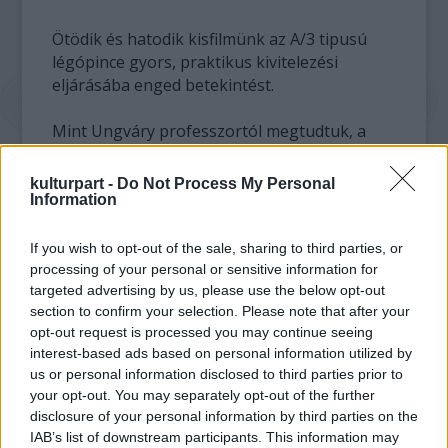
Ötödik és hatodik kisfilmünk az A/3 tipusú
légópince gyors, praktikus kivitelezési
eljárásába enged betekintést.
Mint Ungváry professzortól megtudtuk, a
mindannyiunkat foglalkoztató kérdésre a
választ a svájciak tudják! Jelentem, ott a mai
kulturpart -
Do Not Process My Personal
napig csak abban az esetben adnak lakhatási
Information
engedélyt, ha a megfelelően tervezett-
épített-berendezett-
bespájzolt légópince is
If you wish to opt-out of the sale, sharing to third parties, or
elkészült a házhoz.
processing of your personal or sensitive information for
targeted advertising by us, please use the below opt-out
section to confirm your selection. Please note that after your
Csak halkan jegyzem meg, hogy ha a svájci
opt-out request is processed you may continue seeing
frank-alapú hitelek tényleg bedőlnek, a
interest-based ads based on personal information utilized by
közeljövőben lehet hogy szükségük is lesz
us or personal information disclosed to third parties prior to
ezekre a helyekre.
your opt-out. You may separately opt-out of the further
disclosure of your personal information by third parties on the
A videó megtekintéséhez
Adobe Flash Player
IAB’s list of downstream participants. This information may