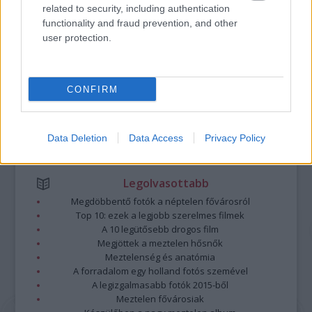
Kommentek:
related to security, including authentication
A hozzászólások a
vonatkozó jogszabályok
értelmében felhasználói tartalomnak
functionality and fraud prevention, and other
minősülnek, értük a
szolgáltatás technikai
üzemeltetője semmilyen felelősséget
user protection.
nem vállal, azokat nem ellenőrzi. Kifogás esetén forduljon a blog szerkesztőjéhez.
Részletek a
Felhasználási feltételekben
és az
adatvédelmi tájékoztatóban
.
CONFIRM
Data Deletion
Data Access
Privacy Policy
Legolvasottabb
Megdöbbentő fotók a néptelen fővárosról
Top 10: ezek a legjobb szerelmes filmek
A 10 legütősebb drogos film
Megjöttek a meztelen hősnők
Meztelenség és anatómia
A forradalom egy holland fotós szemével
A legizgalmasabb fotók 2015-ből
Meztelen fővárosiak