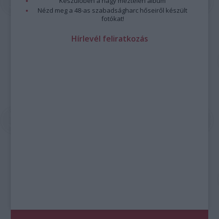
Készülőben a nagy meztelen album
Nézd meg a 48-as szabadságharc hőseiről készült
fotókat!
Hírlevél feliratkozás