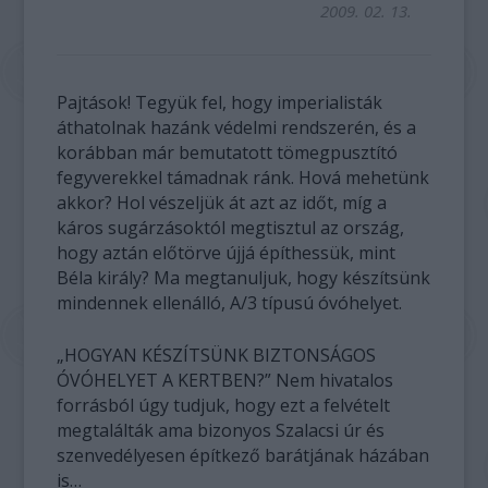
2009. 02. 13.
Pajtások! Tegyük fel, hogy imperialisták
áthatolnak hazánk védelmi rendszerén, és a
korábban már bemutatott tömegpusztító
fegyverekkel támadnak ránk. Hová mehetünk
akkor? Hol vészeljük át azt az időt, míg a
káros sugárzásoktól megtisztul az ország,
hogy aztán előtörve újjá építhessük, mint
Béla király? Ma megtanuljuk, hogy készítsünk
mindennek ellenálló, A/3 típusú óvóhelyet.
„HOGYAN KÉSZÍTSÜNK BIZTONSÁGOS
ÓVÓHELYET A KERTBEN?” Nem hivatalos
forrásból úgy tudjuk, hogy ezt a felvételt
megtalálták ama bizonyos Szalacsi úr és
szenvedélyesen építkező barátjának házában
is…