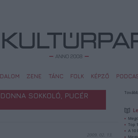
ODALOM
ZENE
TÁNC
FOLK
KÉPZŐ
PODCA
Tovább
ADONNA SOKKOLÓ, PUCÉR
L
Megd
Top 1
A 10 
2009. 02. 13.
Megj