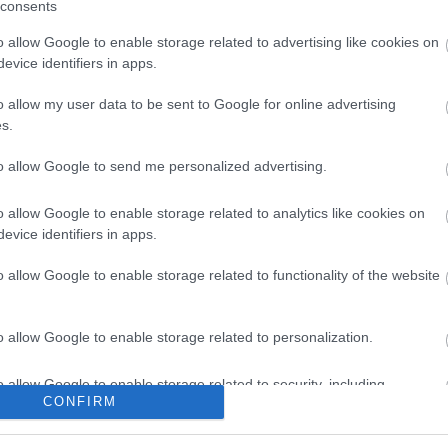
consents
o allow Google to enable storage related to advertising like cookies on
evice identifiers in apps.
o allow my user data to be sent to Google for online advertising
s.
mut Newton: Sie kommen
to allow Google to send me personalized advertising.
bja ugyancsak egy Helmut Newton által készített
o allow Google to enable storage related to analytics like cookies on
készült híres „Sie kommen” című fotósorozatért,
evice identifiers in apps.
tt látni, 242 500 dollárt fizettek.
o allow Google to enable storage related to functionality of the website
o allow Google to enable storage related to personalization.
o allow Google to enable storage related to security, including
CONFIRM
cation functionality and fraud prevention, and other user protection.