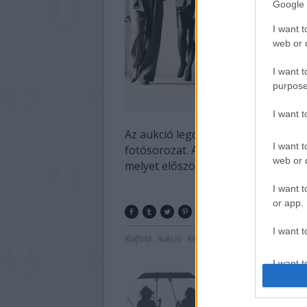
Google 
I want t
web or d
I want t
purpose
Hel
I want 
Az aukció legdrágábban elkelt dara
I want t
fotósorozat. A nyolcvanas években 
web or d
melyet először a Vogue lapjain lehete
I want t
or app.
I want t
Külföld
Aukció
Képző
I want t
authenti