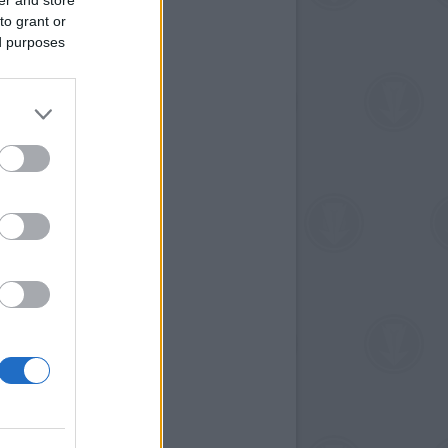
to grant or
ed purposes