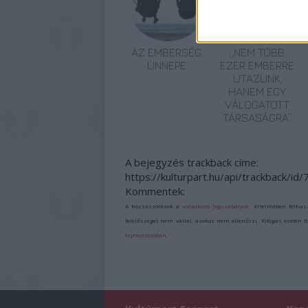
AZ EMBERSÉG
„NEM TÖBB
ÜNNEPE
EZER EMBERRE
UTAZUNK,
HANEM EGY
VÁLOGATOTT
TÁRSASÁGRA”
A bejegyzés trackback címe:
https://kulturpart.hu/api/trackback/id
Kommentek:
A hozzászólások a
vonatkozó jogszabályok
értelmében felhas
felelősséget nem vállal, azokat nem ellenőrzi. Kifogás esetén 
tájékoztatóban
.