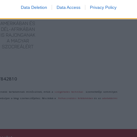
Data Deletion
Data Access
Privacy Policy
AMERIKÁBAN ÉS
DÉL-AFRIKÁBAN
IS RAJONGANAK
A MAGYAR
SZOCREÁLÉRT
/7842810
ználói tartalomnak minősülnek, értük a
szolgáltatás technikai
üzemeltetője semmilyen
forduljon a blog szerkesztőjéhez. Részletek a
Felhasználási feltételekben
és az
adatvédelmi