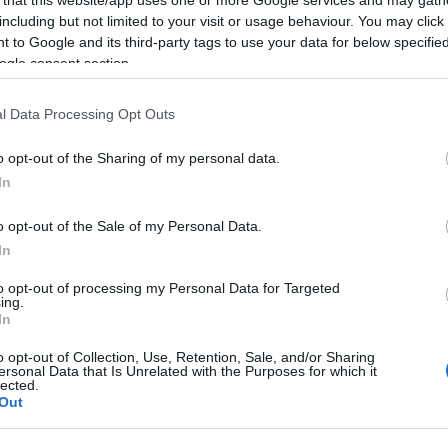
n – mint mondta -
including but not limited to your visit or usage behaviour. You may click 
át akart. Madonna
 to Google and its third-party tags to use your data for below specifi
a fotózással.
ogle consent section.
öbb, amit valaha egy
l Data Processing Opt Outs
súcstartó, Herb Ritts
2006-ban 15ezer dollárért
o opt-out of the Sharing of my personal data.
In
Helmut Newton fotója
18 750 dollárért kelt el
e Icons of glamour and
o opt-out of the Sale of my Personal Data.
ak túl egy másik Madonnát
In
ója 1980-ban készült a Playboy számára, és az
to opt-out of processing my Personal Data for Targeted
ing.
In
o opt-out of Collection, Use, Retention, Sale, and/or Sharing
ersonal Data that Is Unrelated with the Purposes for which it
lected.
Out