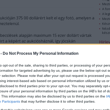
Mezt
A fo
A leg
ukcióján 375 00 dollárért kelt el egy fotó, amelyen a
Mezt
eztelenül.
Kész
Nézd
készü
 becslések alapján maximum 15 ezer dollárt vártak
ért a képért az aukciósháznál, így jócskán
Hírle
ta várakozásukat az árverés. Annyi tudható csak,
ép egy európai vásárlóhoz került, a neve azonban
 -
Do Not Process My Personal Information
rt.
to opt-out of the sale, sharing to third parties, or processing of your per
Lee Friedlander készítette az akkor még Madonna
formation for targeted advertising by us, please use the below opt-out s
iccone néven ismert, húszéves Madonnáról 1979-
r selection. Please note that after your opt-out request is processed y
egy újsághirdetésre jelentkezve került el az
eing interest-based ads based on personal information utilized by us or
ásra.
disclosed to third parties prior to your opt-out. You may separately opt-
losure of your personal information by third parties on the IAB’s list of
. This information may also be disclosed by us to third parties on the
IA
int a fiatal Madonna igen
Participants
that may further disclose it to other third parties.
iselkedett és még azt is
akar összehozni, de a
 that this website/app uses one or more Google services and may gath