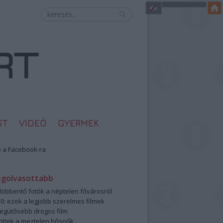
ST
VIDEÓ
GYERMEK
 a Facebook-ra
egolvasottabb
öbbentő fotók a néptelen fővárosról
0: ezek a legjobb szerelmes filmek
legütősebb drogos film
öttek a meztelen hősnők