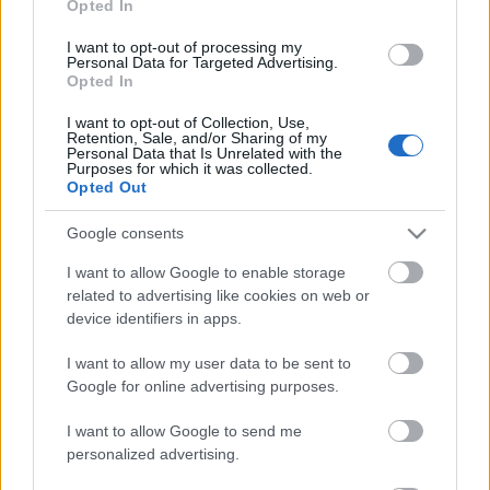
Opted In
I want to opt-out of processing my
Personal Data for Targeted Advertising.
Opted In
AZ EMBERSÉG ÜNNEPE
I want to opt-out of Collection, Use,
Retention, Sale, and/or Sharing of my
Personal Data that Is Unrelated with the
Purposes for which it was collected.
Opted Out
Google consents
I want to allow Google to enable storage
related to advertising like cookies on web or
„AZ EMBERT EMBERRÉ TETTE…” – VASÁRNAP
device identifiers in apps.
ZÁRT A DOMBOS FEST
I want to allow my user data to be sent to
Google for online advertising purposes.
A bejegyzés trackback címe:
I want to allow Google to send me
https://kulturpart.hu/api/trackback/id/7843162
personalized advertising.
Kommentek: