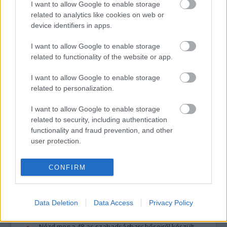
A hozzászólások a
vonatkozó jogszabályok
értelmében felhasználói tartalomnak
I want to allow Google to enable storage
minősülnek, értük a
szolgáltatás technikai
üzemeltetője semmilyen felelősséget
related to analytics like cookies on web or
nem vállal, azokat nem ellenőrzi. Kifogás esetén forduljon a blog szerkesztőjéhez.
device identifiers in apps.
Részletek a
Felhasználási feltételekben
és az
adatvédelmi tájékoztatóban
.
I want to allow Google to enable storage
related to functionality of the website or app.
I want to allow Google to enable storage
related to personalization.
I want to allow Google to enable storage
related to security, including authentication
Legolvasottabb
functionality and fraud prevention, and other
Megdöbbentő fotók a néptelen fővárosról
user protection.
Top 10: ezek a legjobb szerelmes filmek
A 10 legütősebb drogos film
Megjöttek a meztelen hősnők
CONFIRM
Meztelenség és anatómia
A forradalom egy holland fotós szemével
A legizgalmasabb fotók 2015-ből
Data Deletion
Data Access
Privacy Policy
Meztelen fővárosiak
Készülőben a nagy meztelen album
Nézd meg a 48-as szabadságharc hőseiről készült