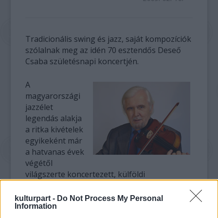
Tradicionális swing és jazz, saját kompozíciók
szólalnak meg az idén 70 esztendős Deseő
Csaba születésnapi koncertjén.
A
magyarországi
jazzélet
legendás alakja
a ritka kivételek
egyikeként már
a hatvanas évek
végétől
világszerte koncertezett, külföldi
pályatársakkal közösen jelentetett meg
albumokat, miközben több mint harminc évig
kulturpart -
Do Not Process My Personal
Information
volt (az akkor még) Magyar Állami