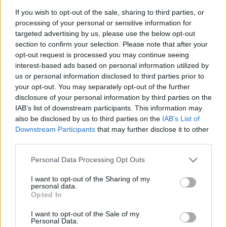
Hangversenyzenekar (ma Nemzeti
Filharmonikus Zenekar) tagja. Február 23-án
If you wish to opt-out of the sale, sharing to third parties, or
processing of your personal or sensitive information for
állandó zenésztársai mellett Európa egyik
targeted advertising by us, please use the below opt-out
legjobb vibrafonosát, a holland Hein de
section to confirm your selection. Please note that after your
Jongot hívta meg szólistának.
opt-out request is processed you may continue seeing
interest-based ads based on personal information utilized by
us or personal information disclosed to third parties prior to
your opt-out. You may separately opt-out of the further
disclosure of your personal information by third parties on the
Zene
Jazz, etno
IAB’s list of downstream participants. This information may
also be disclosed by us to third parties on the
IAB’s List of
Downstream Participants
that may further disclose it to other
third parties.
Please note that this website/app uses one or more Google
Personal Data Processing Opt Outs
services and may gather and store information including but
not limited to your visit or usage behaviour. You may click to
I want to opt-out of the Sharing of my
personal data.
grant or deny consent to Google and its third-party tags to
ELSTARTOLT A MŰVÉSZETEK VÖLGYE
Opted In
use your data for below specified purposes in below Google
consent section.
I want to opt-out of the Sale of my
Personal Data.