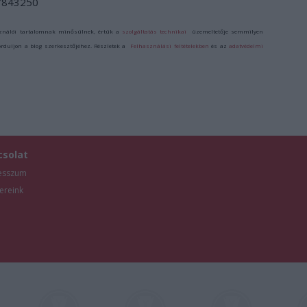
/7843250
ználói tartalomnak minősülnek, értük a
szolgáltatás technikai
üzemeltetője semmilyen
forduljon a blog szerkesztőjéhez. Részletek a
Felhasználási feltételekben
és az
adatvédelmi
csolat
esszum
ereink