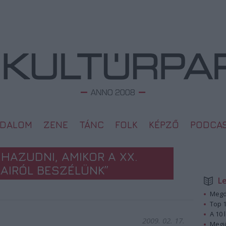
ODALOM
ZENE
TÁNC
FOLK
KÉPZŐ
PODCA
HAZUDNI, AMIKOR A XX.
AIRÓL BESZÉLÜNK”
L
Megd
Top 1
A 10 
2009. 02. 17.
Megj