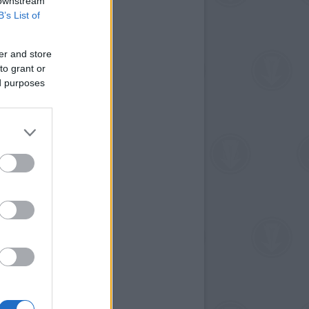
 downstream
B’s List of
er and store
to grant or
ed purposes