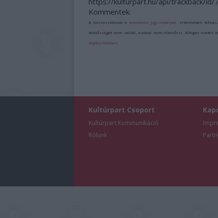
https://kulturpart.hu/api/trackback/id
Kommentek:
A hozzászólások a
vonatkozó jogszabályok
értelmében felhas
felelősséget nem vállal, azokat nem ellenőrzi. Kifogás esetén 
tájékoztatóban
.
Kultúrpart Csoport
Kap
Kultúrpart Kommunikáció
Impr
Rólunk
Partn