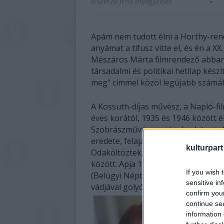
a szerző friss bejegyzései
Apám nem tudott élni a Horthy-rend
anyámat a tífusz vitte el, és én a X
Mészáros Márta filmrendező abban 
társadalmi és politikai hetilap készít
meg" címmel közöl legújabb számá
A Kossuth-díjas művész, a Napló-fil
éves korától, 1935 és 1946 között é
Szobrászművész apjának, akit mindi
eredete, felajánlották, hogy nyisso
kulturpart
Odaköltöztek, és egy nemzetközi k
között. Apja 1938-ban eltűnt, lány
If you wish 
(Belügyi Népbiztonság) irattárána
sensitive in
vádjával golyó általi halálra ítélték.
confirm you
continue se
information 