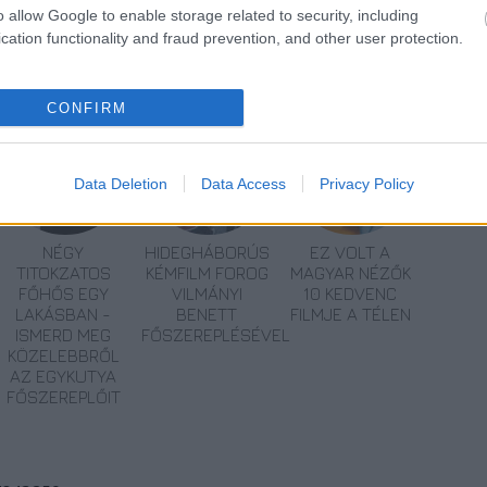
o allow Google to enable storage related to security, including
cation functionality and fraud prevention, and other user protection.
CONFIRM
Data Deletion
Data Access
Privacy Policy
NÉGY
HIDEGHÁBORÚS
EZ VOLT A
TITOKZATOS
KÉMFILM FOROG
MAGYAR NÉZŐK
FŐHŐS EGY
VILMÁNYI
10 KEDVENC
LAKÁSBAN -
BENETT
FILMJE A TÉLEN
ISMERD MEG
FŐSZEREPLÉSÉVEL
KÖZELEBBRŐL
AZ EGYKUTYA
FŐSZEREPLŐIT