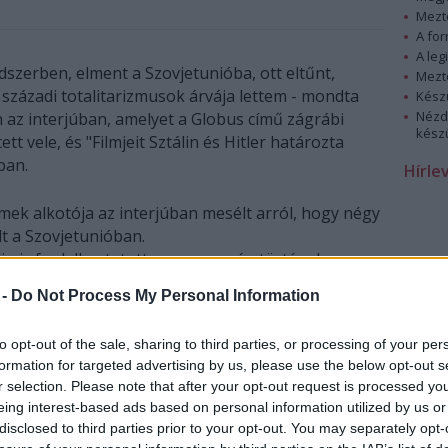
Mezt
A fo
A leg
szerben, elment a Szovjetunióba, ott eltűnt,
Mezt
X. századi totalitarizmusok árvája lettem - mondta
Kész
Nézd
az interjúban, amelyet a Globus című zágrábi
készü
ett vele, és "Filmjeit Sztálin és Hitler határozta
ban.
Hírle
mek alkotója az interjúban mesélt arról, hogy négy
lt a Szovjetunióban.
g is foglalkoztatott a magyar nép történelme,
n képzőművészeti iskolát Kirgizisztánban.
 -
Do Not Process My Personal Information
olóniába kerültek lengyelek, németek, spanyolok
a, Mészáros Márta csak 60 évvel később, az NKVD
to opt-out of the sale, sharing to third parties, or processing of your per
k megnyitása után tudta meg, hogy apját kémkedés
formation for targeted advertising by us, please use the below opt-out s
r selection. Please note that after your opt-out request is processed y
eing interest-based ads based on personal information utilized by us or
A filmrendező kitért arra, hogy fiatal árva lányként
disclosed to third parties prior to your opt-out. You may separately opt-
Közép-Ázsiából visszakerült Moszkvába, ahol