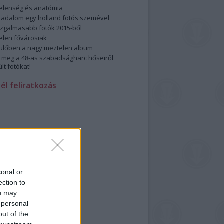
elenség és anatómia
rradalom egy holland fotós szemével
izgalmasabb fotók 2015-ből
elen fővárosiak
ülőben a nagy meztelen album
 meg a 48-as szabadságharc hőseiről
lt fotókat!
vél feliratkozás
sonal or
ection to
ou may
 personal
out of the