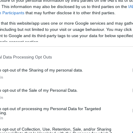
losure of your personal information by third parties on the IAB’s list of
elvégezte a filmakadémiát. Amikor a II. világháború
. This information may also be disclosed by us to third parties on the
IA
után Magyarországra küldték, a kommunista párt
Participants
that may further disclose it to other third parties.
jelölte ki felügyeletére a megfelelő rokont.
 that this website/app uses one or more Google services and may gath
including but not limited to your visit or usage behaviour. You may click 
Mészáros Márta arról is beszélt, hogy a
 to Google and its third-party tags to use your data for below specifi
magyaroknak rossz a viszonya saját
ogle consent section.
történelméhez. "Hajlamosak vagyunk hazudni,
iról beszélünk. A többszörös hazugságleplek
l Data Processing Opt Outs
ban, hogy értelmezni tudja és el tudja viselni
o opt-out of the Sharing of my personal data.
lyik vita, hogy a régióban élő többi nép, a
In
 előnyt szereztek Magyarországgal szemben. A
eknek az országoknak voltak olyan korszakaik,
o opt-out of the Sale of my Personal Data.
zist élhettek át; Magyarországon csak 1956 volt
In
ankok eltiporták és utána összetett korszak
to opt-out of processing my Personal Data for Targeted
ing.
In
abb diktatúra volt, mint akár a lengyelországi,
al mélyebb következményeket hagyott maga után:
o opt-out of Collection, Use, Retention, Sale, and/or Sharing