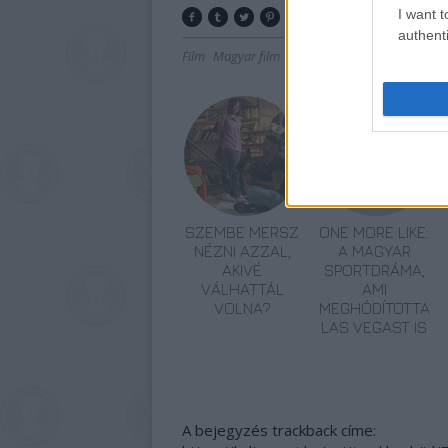
I want t
authenti
Film
Magyar film
SZEMBE MERSZ
ONE MORE LIKE:
NÉZNI AZZAL,
A MAGYAR
AKIVÉ
SPORTDRÁMA,
VÁLHATTÁL
AMI
VOLNA?
MEGHÓDÍTOTTA
LAS VEGAST IS
A bejegyzés trackback címe: