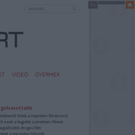
ST
VIDEÓ
GYERMEK
egolvasottabb
öbbentő fotók a néptelen fővárosról
0: ezek a legjobb szerelmes filmek
legütősebb drogos film
öttek a meztelen hősnők