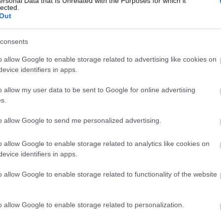
ersonal Data that Is Unrelated with the Purposes for which it
 ember egy szeletke jólétért feladott barátot,
lected.
ilyen besúgóról fogok beszélni" - mondta a
Out
consents
i Magyarország problémája az volt, hogy nem volt
rel szemben, mint például Lengyelországban, ahol
o allow Google to enable storage related to advertising like cookies on
evice identifiers in apps.
er ment ki az utcára és döntötte meg a rendszert.
arországon a Kádár-rendszer puhán dőlt meg, és
o allow my user data to be sent to Google for online advertising
vább él.
s.
sip Broz Tito egykori jugoszláv elnökkel
l is. Moszkvában 4-5 éves korában az elegáns
to allow Google to send me personalized advertising.
tak. A magyar gyerekek azon keseregtek, miért van
ük, mint Rákosi Mátyás, aki alacsony volt, kövér és
o allow Google to enable storage related to analytics like cookies on
evice identifiers in apps.
lmsztár, jóképű, elegáns, illatos és szép nők vették
o allow Google to enable storage related to functionality of the website
innal, a hatalommal való szembeszállás szimbóluma
áros Márta a Globusnak adott interjúban
o allow Google to enable storage related to personalization.