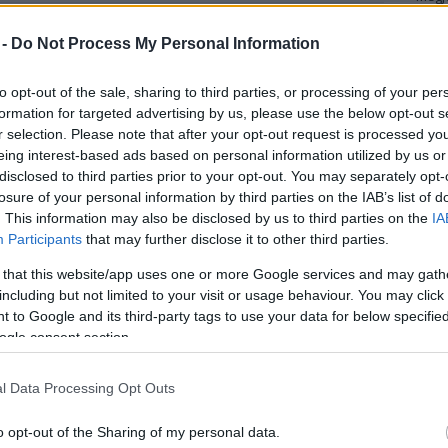
Mezt
A fo
 -
Do Not Process My Personal Information
 még be sem mutatott, de már most az év mozis
A leg
z őrzőkről. Pontosabban a folytatásáról – ugyanis
Mezt
nak, hogy nem érnek véget a maszkos
to opt-out of the sale, sharing to third parties, or processing of your per
Kész
formation for targeted advertising by us, please use the below opt-out s
Nézd
készü
r selection. Please note that after your opt-out request is processed y
eing interest-based ads based on personal information utilized by us or
 Dean Morgan azonban legutóbbi interjújában
Hírle
disclosed to third parties prior to your opt-out. You may separately opt-
stanában szokás, benne van a szerződésünkben,
losure of your personal information by third parties on the IAB’s list of
fogunk – mondta a színész, aki A Komédiás nevű
. This information may also be disclosed by us to third parties on the
IA
Csak az a baj, hogy a rendező, Zack Snyder nem
Participants
that may further disclose it to other third parties.
egész projekt kútba esik. Úgyhogy azt ajánlom
 that this website/app uses one or more Google services and may gath
et arra, hogy az Őrzők visszatérnek. Persze
including but not limited to your visit or usage behaviour. You may click 
 to Google and its third-party tags to use your data for below specifi
ogle consent section.
 a világ egyik legjobb képregénye, és sokáig úgy
ilmesíteni. A karakterek és a történet rendkívül
l Data Processing Opt Outs
 hogy a Watchmen a gondolkodó ember képregénye.
tív Amerikában játszódik, ahol a szuperhősök, az
o opt-out of the Sharing of my personal data.
 élethez. Miközben kitörni készül a világháború a