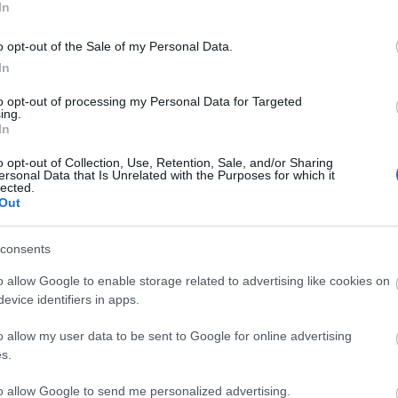
In
di az Őrzőket, amit a maszkos igazságosztók nem
o opt-out of the Sale of my Personal Data.
In
március 5.
to opt-out of processing my Personal Data for Targeted
ing.
In
o opt-out of Collection, Use, Retention, Sale, and/or Sharing
ersonal Data that Is Unrelated with the Purposes for which it
lected.
Out
consents
o allow Google to enable storage related to advertising like cookies on
evice identifiers in apps.
o allow my user data to be sent to Google for online advertising
I
SZÁGULDÁS,
ŐRÜLT NAP,
AZ ÉV EGYIK
s.
SÁRKÁNYOK,
ŐRÜLT FILM: JÖN
LEGJOBBAN
ROSSZFIÚK – A
A RANDOM!
VÁRT FILMJE
to allow Google to send me personalized advertising.
NYÁR 10
TAROLT A