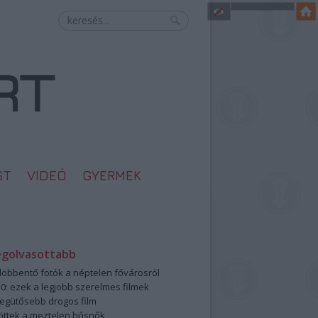
ST
VIDEÓ
GYERMEK
egolvasottabb
öbbentő fotók a néptelen fővárosról
0: ezek a legjobb szerelmes filmek
legütősebb drogos film
öttek a meztelen hősnők