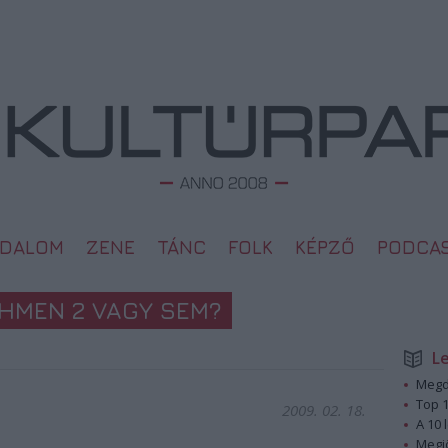
ODALOM
ZENE
TÁNC
FOLK
KÉPZŐ
PODCA
HMEN 2 VAGY SEM?
L
Megd
Top 1
2009. 02. 18.
A 10 
Megj