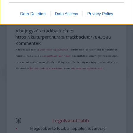
10 LEGKEDVELTEBB MOZIJA MAGYARORSZÁGON
Data Deletion
Data Access
Privacy Policy
A bejegyzés trackback címe:
https://kulturpart.hu/api/trackback/id/7843588
Kommentek:
A hozzászólások a
vonatkozó jogszabályok
értelmében felhasználói tartalomnak
minősülnek, értük a
szolgáltatás technikai
üzemeltetője semmilyen felelősséget
nem vállal, azokat nem ellenőrzi. Kifogás esetén forduljon a blog szerkesztőjéhez.
Részletek a
Felhasználási feltételekben
és az
adatvédelmi tájékoztatóban
.
Legolvasottabb
Megdöbbentő fotók a néptelen fővárosról