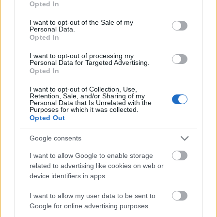
Opted In
verzió.
use your data for below specified purposes in below Google
consent section.
I want to opt-out of the Sale of my
Personal Data.
Volt, aki egyébként rosszmájúan azt is
Opted In
megjegyezte, hogy a színésznő talán azért
volt ilyen ingerlékeny, mert megviselte
I want to opt-out of processing my
Personal Data for Targeted Advertising.
idegeit a koplalás. Spelling ugyanis miután
Opted In
megszülte második gyermekét, nagyon
lefogyott, a divathéten viselt kék ruhában is
I want to opt-out of Collection, Use,
Retention, Sale, and/or Sharing of my
jól látszik, hogy zörögnek a csontjai.
Personal Data that Is Unrelated with the
Purposes for which it was collected.
Opted Out
Google consents
Film
I want to allow Google to enable storage
related to advertising like cookies on web or
device identifiers in apps.
I want to allow my user data to be sent to
Google for online advertising purposes.