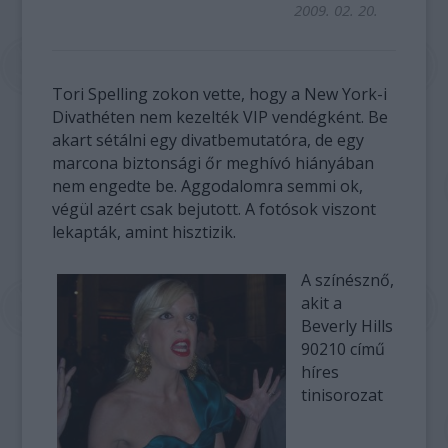
2009. 02. 20.
Tori Spelling zokon vette, hogy a New York-i
Divathéten nem kezelték VIP vendégként. Be
akart sétálni egy divatbemutatóra, de egy
marcona biztonsági őr meghívó hiányában
nem engedte be. Aggodalomra semmi ok,
végül azért csak bejutott. A fotósok viszont
lekapták, amint hisztizik.
A színésznő,
akit a
Beverly Hills
90210 című
híres
tinisorozat