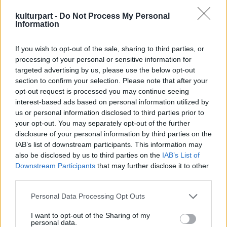
kulturpart -
Do Not Process My Personal
Information
If you wish to opt-out of the sale, sharing to third parties, or
processing of your personal or sensitive information for
targeted advertising by us, please use the below opt-out
section to confirm your selection. Please note that after your
opt-out request is processed you may continue seeing
interest-based ads based on personal information utilized by
us or personal information disclosed to third parties prior to
your opt-out. You may separately opt-out of the further
disclosure of your personal information by third parties on the
IAB’s list of downstream participants. This information may
also be disclosed by us to third parties on the
IAB’s List of
Szerencsétlen őrnek lehet, hogy arról sem
Downstream Participants
that may further disclose it to other
third parties.
volt sejtelme, hogy Tori a jövőben még a
mostaninál is hatalmasabb sztár lesz, hisz
Please note that this website/app uses one or more Google
Personal Data Processing Opt Outs
elvállalta Donna szerepét a felújított Beverly
services and may gather and store information including but
Hills 90210-ben is, ami nyilván ismét annyira
not limited to your visit or usage behaviour. You may click to
I want to opt-out of the Sharing of my
personal data.
népszerű lesz, mint a 19 évvel ezelőtti eredeti
grant or deny consent to Google and its third-party tags to