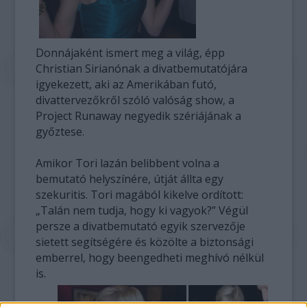
Donnájaként ismert meg a világ, épp
Christian Sirianónak a divatbemutatójára
igyekezett, aki az Amerikában futó,
divattervezőkről szóló valóság show, a
Project Runaway negyedik szériájának a
győztese.
Amikor Tori lazán belibbent volna a
bemutató helyszínére, útját állta egy
szekuritis. Tori magából kikelve ordított:
„Talán nem tudja, hogy ki vagyok?” Végül
persze a divatbemutató egyik szervezője
sietett segítségére és közölte a biztonsági
emberrel, hogy beengedheti meghívó nélkül
is.