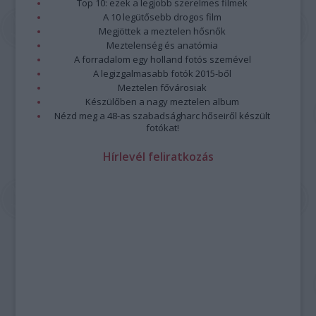
Top 10: ezek a legjobb szerelmes filmek
A 10 legütősebb drogos film
Megjöttek a meztelen hősnők
Meztelenség és anatómia
A forradalom egy holland fotós szemével
A legizgalmasabb fotók 2015-ből
Meztelen fővárosiak
Készülőben a nagy meztelen album
Nézd meg a 48-as szabadságharc hőseiről készült
fotókat!
Hírlevél feliratkozás