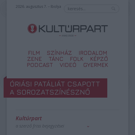
2026. augusztus 7. – Ibolya
FILM
SZÍNHÁZ
IRODALOM
ZENE
TÁNC
FOLK
KÉPZŐ
PODCAST
VIDEÓ
GYERMEK
ÓRIÁSI PATÁLIÁT CSAPOTT
A SOROZATSZÍNÉSZNŐ
Kultúrpart
a szerző friss bejegyzései