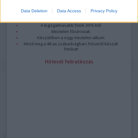
A 10 legütősebb drogos film
Megjöttek a meztelen hősnők
Data Deletion
Data Access
Privacy Policy
Meztelenség és anatómia
A forradalom egy holland fotós szemével
A legizgalmasabb fotók 2015-ből
Meztelen fővárosiak
Készülőben a nagy meztelen album
Nézd meg a 48-as szabadságharc hőseiről készült
fotókat!
Hírlevél feliratkozás