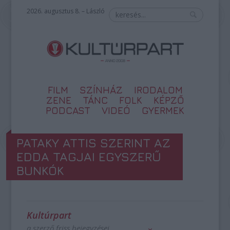
2026. augusztus 8. – László
FILM
SZÍNHÁZ
IRODALOM
ZENE
TÁNC
FOLK
KÉPZŐ
PODCAST
VIDEÓ
GYERMEK
PATAKY ATTIS SZERINT AZ
EDDA TAGJAI EGYSZERŰ
BUNKÓK
Kultúrpart
a szerző friss bejegyzései