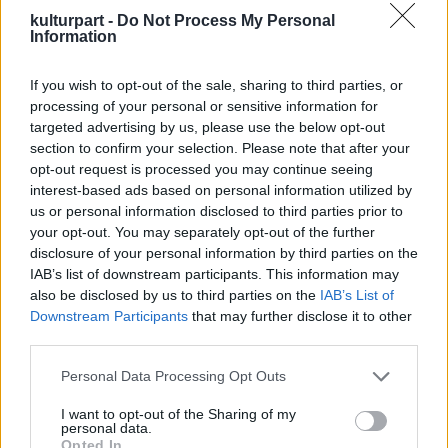
kulturpart -
Do Not Process My Personal
Information
If you wish to opt-out of the sale, sharing to third parties, or
processing of your personal or sensitive information for
targeted advertising by us, please use the below opt-out
section to confirm your selection. Please note that after your
opt-out request is processed you may continue seeing
interest-based ads based on personal information utilized by
us or personal information disclosed to third parties prior to
your opt-out. You may separately opt-out of the further
disclosure of your personal information by third parties on the
IAB’s list of downstream participants. This information may
also be disclosed by us to third parties on the
IAB’s List of
Downstream Participants
that may further disclose it to other
third parties.
Zene
Könnyűzene
Mozgópart
Please note that this website/app uses one or more Google
Personal Data Processing Opt Outs
services and may gather and store information including but
not limited to your visit or usage behaviour. You may click to
I want to opt-out of the Sharing of my
personal data.
grant or deny consent to Google and its third-party tags to
Opted In