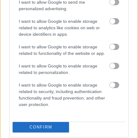
I want to allow Google to send me
personalized advertising.
I want to allow Google to enable storage
A bejegyzés trackback címe:
related to analytics like cookies on web or
https://kulturpart.hu/api/trackback/id/7843130
device identifiers in apps.
Kommentek:
A hozzászólások a
vonatkozó jogszabályok
értelmében felhasználói tartalomnak
I want to allow Google to enable storage
minősülnek, értük a
szolgáltatás technikai
üzemeltetője semmilyen felelősséget
related to functionality of the website or app.
nem vállal, azokat nem ellenőrzi. Kifogás esetén forduljon a blog szerkesztőjéhez.
Részletek a
Felhasználási feltételekben
és az
adatvédelmi tájékoztatóban
.
I want to allow Google to enable storage
related to personalization.
I want to allow Google to enable storage
related to security, including authentication
functionality and fraud prevention, and other
user protection.
Legolvasottabb
Megdöbbentő fotók a néptelen fővárosról
CONFIRM
Top 10: ezek a legjobb szerelmes filmek