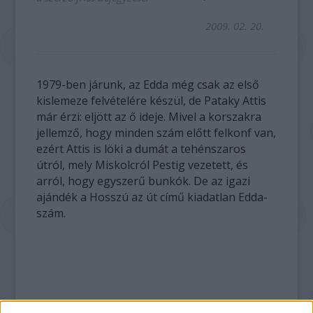
2009. 02. 20.
1979-ben járunk, az Edda még csak az első
kislemeze felvételére készül, de Pataky Attis
már érzi: eljött az ő ideje. Mivel a korszakra
jellemző, hogy minden szám előtt felkonf van,
ezért Attis is löki a dumát a tehénszaros
útról, mely Miskolcról Pestig vezetett, és
arról, hogy egyszerű bunkók. De az igazi
ajándék a Hosszú az út című kiadatlan Edda-
szám.