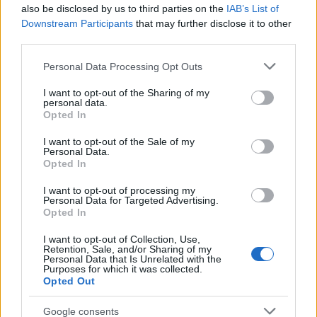
tárlatvezetéssel tekinthetik meg a Legendás
also be disclosed by us to third parties on the
IAB’s List of
Downstream Participants
lények, varázslatos virágok - a közkedvelt
that may further disclose it to other
third parties.
reneszánsz című kiállítást, este 8 órától pedig
a reneszánsz táncházban múlathatják az időt.
Please note that this website/app uses one or more Google
Personal Data Processing Opt Outs
services and may gather and store information including but
not limited to your visit or usage behaviour. You may click to
I want to opt-out of the Sharing of my
personal data.
grant or deny consent to Google and its third-party tags to
Opted In
use your data for below specified purposes in below Google
Zene
Folk
consent section.
I want to opt-out of the Sale of my
Personal Data.
Opted In
I want to opt-out of processing my
Personal Data for Targeted Advertising.
Opted In
I want to opt-out of Collection, Use,
Retention, Sale, and/or Sharing of my
Personal Data that Is Unrelated with the
„AZ EMBERT EMBERRÉ TETTE…” – VASÁRNAP
Purposes for which it was collected.
ZÁRT A DOMBOS FEST
Opted Out
Google consents