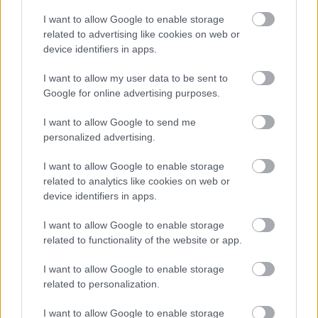
I want to allow Google to enable storage
related to advertising like cookies on web or
device identifiers in apps.
I want to allow my user data to be sent to
„NEM TÖBB EZER EMBERRE UTAZUNK, HANEM
Google for online advertising purposes.
EGY VÁLOGATOTT TÁRSASÁGRA”
I want to allow Google to send me
personalized advertising.
I want to allow Google to enable storage
related to analytics like cookies on web or
device identifiers in apps.
CSŰRÖK KÖZÖTT SZÓL A VILÁG – JUBILEUMI
I want to allow Google to enable storage
FESZTIVÁL KALOTASZEGEN
related to functionality of the website or app.
I want to allow Google to enable storage
related to personalization.
A bejegyzés trackback címe:
https://kulturpart.hu/api/trackback/id/7843652
I want to allow Google to enable storage