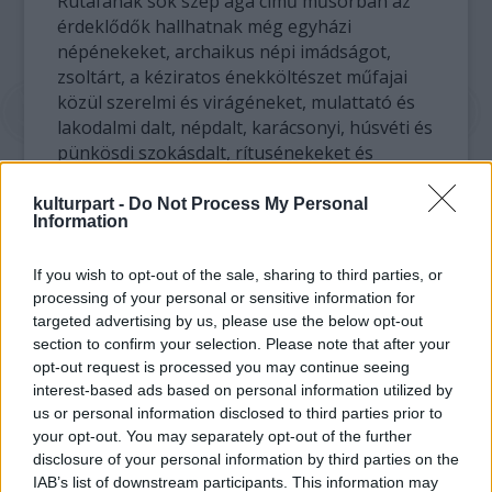
Rutafának sok szép ága című műsorban az
érdeklődők hallhatnak még egyházi
népénekeket, archaikus népi imádságot,
zsoltárt, a kéziratos énekköltészet műfajai
közül szerelmi és virágéneket, mulattató és
lakodalmi dalt, népdalt, karácsonyi, húsvéti és
pünkösdi szokásdalt, rítusénekeket és
népballadát is.
kulturpart -
Do Not Process My Personal
Information
A pengetős hangszerrel kísért szólóének
tradíciója egészen az ókori időkig nyúlik
If you wish to opt-out of the sale, sharing to third parties, or
vissza. A magyar középkori regösök, igricek,
processing of your personal or sensitive information for
énekmondók, majd később ezek utódai, a
targeted advertising by us, please use the below opt-out
históriás énekesek, a protestáns
section to confirm your selection. Please note that after your
énekmondók többségében valamilyen
opt-out request is processed you may continue seeing
pengetős, néha vonós hangszereken,
interest-based ads based on personal information utilized by
hegedűvel és lírán is kísérték magukat.
us or personal information disclosed to third parties prior to
your opt-out. You may separately opt-out of the further
A koncert előtt a Reneszánsz estek
disclosure of your personal information by third parties on the
programsorozat keretében az érdeklődők
IAB’s list of downstream participants. This information may