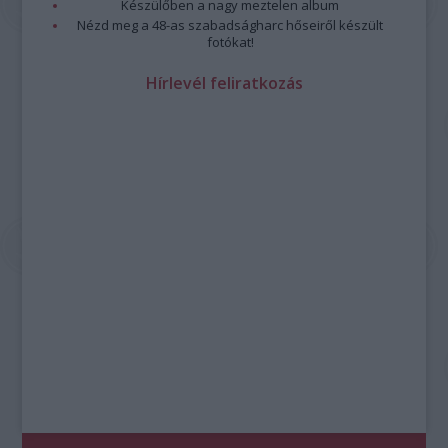
Készülőben a nagy meztelen album
Nézd meg a 48-as szabadságharc hőseiről készült
fotókat!
Hírlevél feliratkozás