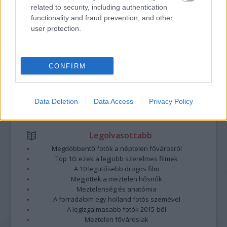
Kommentek:
related to security, including authentication
A hozzászólások a
vonatkozó jogszabályok
értelmében felhasználói tartalomnak
functionality and fraud prevention, and other
minősülnek, értük a
szolgáltatás technikai
üzemeltetője semmilyen felelősséget
user protection.
nem vállal, azokat nem ellenőrzi. Kifogás esetén forduljon a blog szerkesztőjéhez.
Részletek a
Felhasználási feltételekben
és az
adatvédelmi tájékoztatóban
.
CONFIRM
Data Deletion
Data Access
Privacy Policy
Legolvasottabb
Megdöbbentő fotók a néptelen fővárosról
Top 10: ezek a legjobb szerelmes filmek
A 10 legütősebb drogos film
Megjöttek a meztelen hősnők
Meztelenség és anatómia
A forradalom egy holland fotós szemével
A legizgalmasabb fotók 2015-ből
Meztelen fővárosiak