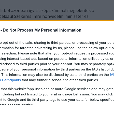
s elitből azonban így is szép számmal megjelentek a
 például Szekeres Imre honvédelmi miniszter és
ncelláriaminisztere, Szanyi Tibor (MSZP) és
si képviselő, Csányi Sándor, az OTP Bank Nyrt.
 -
Do Not Process My Personal Information
pád, az Állami Számvevőszék elnöke.
to opt-out of the sale, sharing to third parties, or processing of your per
 bálozott, például a két országos kereskedelmi
formation for targeted advertising by us, please use the below opt-out s
és Medveczky Ilona, Galambos Lajos (Lagzi Lajcsi)
r selection. Please note that after your opt-out request is processed y
te három koronás világszépség is, a német, a
eing interest-based ads based on personal information utilized by us or
ynő.
disclosed to third parties prior to your opt-out. You may separately opt-
losure of your personal information by third parties on the IAB’s list of
 korábbiak, mert egész Európa válságban szenved,
. This information may also be disclosed by us to third parties on the
IA
Participants
that may further disclose it to other third parties.
i, de meg kell őriznünk a bál hagyományait" - mondta
atalin fővédnök európai parlamenti (EP) képviselő.
 that this website/app uses one or more Google services and may gath
szolidaritásra, a jótékonykodásra, gondolnunk kell
including but not limited to your visit or usage behaviour. You may click 
 a szép estén" - mondta az EP szocialista
 to Google and its third-party tags to use your data for below specifi
ogle consent section.
és a jótékonykodás a korábbiaknál nagyobb szerepet