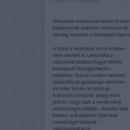
a szerző friss bejegyzései
Miközben incidenssel tarkított ellen
bálteremmé alakított nézőtéren és
vendég mulatott a Budapesti Oper
A bálra a védnökök közül többen
nem mentek el. Lemondta a
részvételt például Hagyó Miklós
budapesti főpolgármester-
helyettes, Bajnai Gordon nemzeti
fejlesztési és gazdasági miniszter
és Hiller István oktatási és
kulturális miniszter pedig előre
jelezte, hogy csak a rendezvény
védnökségét vállalja - mondta Vida
Katalin, a Budapesti Operabál
szervezőgárdájának
sajtómunkatársa.