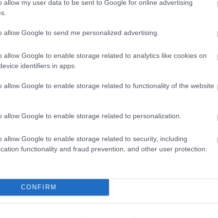
o allow my user data to be sent to Google for online advertising
kiáltó ellentmondásaira és a társadalmi
s.
gi világválság közepette az elit csak önmagával
k, aközben a magyar társadalom rohamosan
to allow Google to send me personalized advertising.
 közleményben.
o allow Google to enable storage related to analytics like cookies on
akadt dolguk. Egy férfi átlátszó esőkabátban és
evice identifiers in apps.
árat felé. A közízlést sértően alulöltözött illetőt
o allow Google to enable storage related to functionality of the website
an szombat este báli öltözködési szabályzat volt
o allow Google to enable storage related to personalization.
z uraknak frakk vagy szmoking volt a kötelező
 volt és mélyvörös vagy piros színekben pompázott,
o allow Google to enable storage related to security, including
megjelent a díszmagyarra emlékeztető báli öltözék.
cation functionality and fraud prevention, and other user protection.
s magyar divattervező estélyi ruhájában vonult fel,
l Német Anikó tervezett báli ruhát, Krizsó Szilvia
költ.
CONFIRM
l valamivel kevesebb, nagyjából kétezer
 Operabálon. A jegyek 70 ezer forintnál kezdődtek,