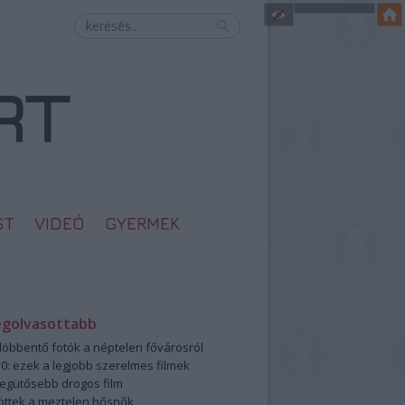
ST
VIDEÓ
GYERMEK
egolvasottabb
öbbentő fotók a néptelen fővárosról
0: ezek a legjobb szerelmes filmek
legütősebb drogos film
öttek a meztelen hősnők