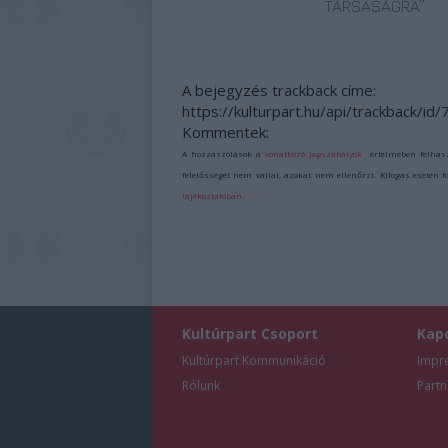
TÁRSASÁGRA”
A bejegyzés trackback címe:
https://kulturpart.hu/api/trackback/id
Kommentek:
A hozzászólások a
vonatkozó jogszabályok
értelmében felhas
felelősséget nem vállal, azokat nem ellenőrzi. Kifogás esetén 
tájékoztatóban
.
Kultúrpart Csoport
Kap
Kultúrpart Kommunikáció
Impr
Rólunk
Partn