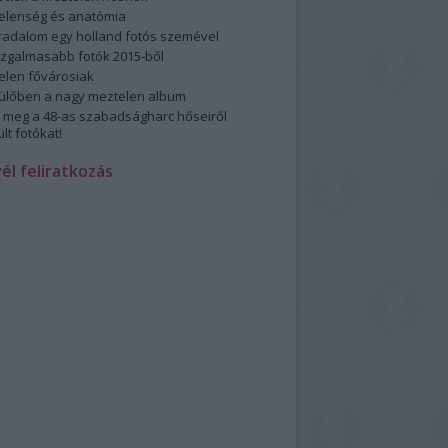
elenség és anatómia
rradalom egy holland fotós szemével
izgalmasabb fotók 2015-ből
elen fővárosiak
ülőben a nagy meztelen album
 meg a 48-as szabadságharc hőseiről
lt fotókat!
vél feliratkozás