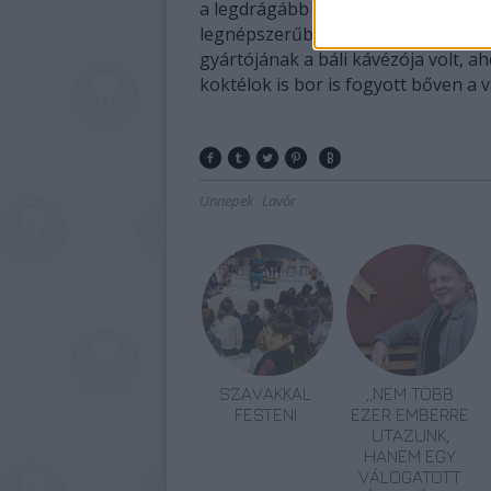
a legdrágább páholyjegyek 250 ezer
legnépszerűbb helyszín a táncparke
gyártójának a báli kávézója volt, ah
koktélok is bor is fogyott bőven a 
Ünnepek
Lavór
SZAVAKKAL
„NEM TÖBB
FESTENI
EZER EMBERRE
UTAZUNK,
HANEM EGY
VÁLOGATOTT