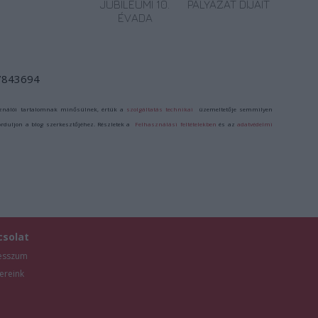
JUBILEUMI 10.
PÁLYÁZAT DÍJAIT
ÉVADA
/7843694
ználói tartalomnak minősülnek, értük a
szolgáltatás technikai
üzemeltetője semmilyen
forduljon a blog szerkesztőjéhez. Részletek a
Felhasználási feltételekben
és az
adatvédelmi
csolat
esszum
ereink