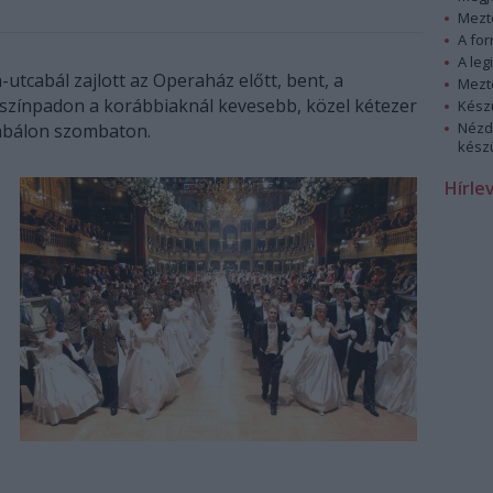
Mezt
A fo
A leg
-utcabál zajlott az Operaház előtt, bent, a
Mezt
 színpadon a korábbiaknál kevesebb, közel kétezer
Kész
Nézd
abálon szombaton.
készü
Hírle