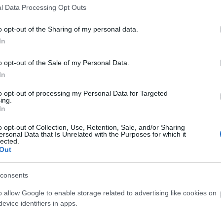
nek jóvoltából az egyik leghíresebb budapesti
l Data Processing Opt Outs
krumplit főzött hajléktalanoknak és a főszakács
kat kiosztani február 7-én. A bál másnapján,
o opt-out of the Sharing of my personal data.
ndeznek ingyenes játszóházat az Operaházban, a
In
o opt-out of the Sale of my Personal Data.
színész volt. "Készítettem már néhány filmet
In
honvágyam a forgatás idején. Mindig otthon
 és most is örömmel jöttem, mert a magyarok
to opt-out of processing my Personal Data for Targeted
ing.
li közönségnek, majd felkérte táncolni Lévai
In
o opt-out of Collection, Use, Retention, Sale, and/or Sharing
ersonal Data that Is Unrelated with the Purposes for which it
áncoltak. Minden korábbinál többen voltak, 60 pár
lected.
Out
Aida című operájának bevonulási indulójára, aztán
ű operettjének egyik keringője táncoltak.
consents
örül az Operaházzal szemben tartott tüntetés
o allow Google to enable storage related to advertising like cookies on
ökkel. Hét személyt előállítottak. A demonstrációt
evice identifiers in apps.
s a Dolgozói Aktív Centrum (DAC) Baráti Kör
rendezvény célja a közvélemény figyelmének