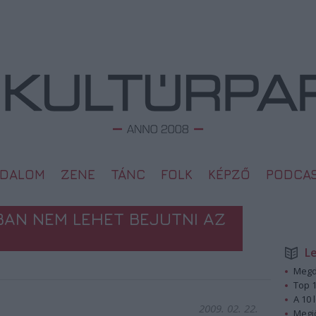
ODALOM
ZENE
TÁNC
FOLK
KÉPZŐ
PODCA
AN NEM LEHET BEJUTNI AZ
L
Megd
Top 1
A 10 
2009. 02. 22.
Megj