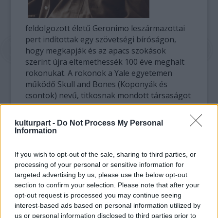
feldolgozott életű Geronimo leszármazottai
pert indítottak egy szövetségi bíróságon,
hogy megkapják és az apacs szokások
szerint újra eltemethessék 100 éve meghalt
rokonukat. A rokonok a Yale egyetemen
működő Skull and Bones (Koponyák és
csontok) nevű, titkosnak mondott társaságot
is beperelték, mert állítólag 1918-ban
ellopták Geronimo koponyáját.
kulturpart -
Do Not Process My Personal
Information
Geronimo Amerika-szerte népszerű
szimbólum. Halálának centenáriumán az
If you wish to opt-out of the sale, sharing to third parties, or
Egyesült Államok Képviselőháza is méltatta a
processing of your personal or sensitive information for
hőst, kiemelve, hogy becsülendő dolog a
targeted advertising by us, please use the below opt-out
szülőföld védelméért indított harc és az ősi
section to confirm your selection. Please note that after your
hagyományok tisztelete.
opt-out request is processed you may continue seeing
interest-based ads based on personal information utilized by
us or personal information disclosed to third parties prior to