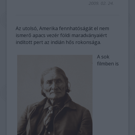
2009. 02. 24.
Az utolsó, Amerika fennhatóságát el nem
ismerő apacs vezér földi maradványaiért
indított pert az indián hős rokonsága.
A sok
filmben is