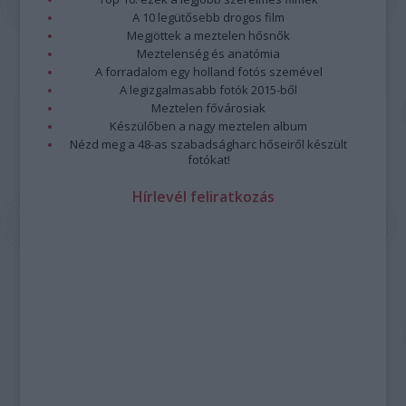
A 10 legütősebb drogos film
Megjöttek a meztelen hősnők
Meztelenség és anatómia
A forradalom egy holland fotós szemével
A legizgalmasabb fotók 2015-ből
Meztelen fővárosiak
Készülőben a nagy meztelen album
Nézd meg a 48-as szabadságharc hőseiről készült
fotókat!
Hírlevél feliratkozás