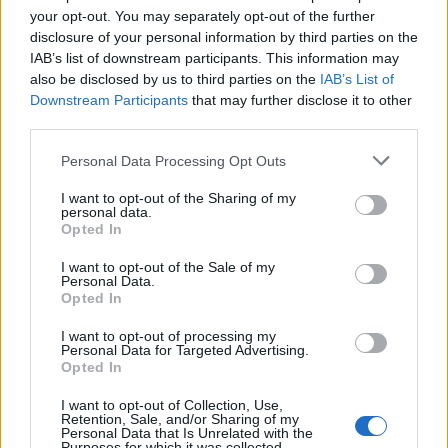
Geronimo huszonhárom évnyi fogság végén
your opt-out. You may separately opt-out of the further
halt meg. Haláls után azonnal lángot fogott a
disclosure of your personal information by third parties on the
kultusza, ami a filmgyárakat se hagyta
IAB’s list of downstream participants. This information may
érintetlenül. Mexikó és Amerika ellen is
also be disclosed by us to third parties on the
IAB’s List of
harcolt, ő volt az utolsó indián vezér, aki nem
Downstream Participants
that may further disclose it to other
ismerte el a telepes államok fennhatóságát.
third parties.
Utolsó éveiben a szövetségi állam mint
Please note that this website/app uses one or more Google
valami presztízs-szimbólumot mutogatta
Personal Data Processing Opt Outs
services and may gather and store information including but
fűnek-fának, részt kellett vennie Theodore
not limited to your visit or usage behaviour. You may click to
I want to opt-out of the Sharing of my
Roosevelt beavatási ünnepségén, és az 1904-
personal data.
grant or deny consent to Google and its third-party tags to
es St. Louis-i világkiállításnak is egyik
Opted In
use your data for below specified purposes in below Google
attrakciója volt.
consent section.
I want to opt-out of the Sale of my
Personal Data.
Opted In
I want to opt-out of processing my
Personal Data for Targeted Advertising.
Külföld
Lavór
Opted In
I want to opt-out of Collection, Use,
Retention, Sale, and/or Sharing of my
Personal Data that Is Unrelated with the
Purposes for which it was collected.