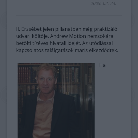
2009. 02. 24.
II. Erzsébet jelen pillanatban még praktizáló
udvari költője, Andrew Motion nemsokára
betölti tízéves hivatali idejét. Az utódlással
kapcsolatos találgatások máris elkezdődtek.
Ha