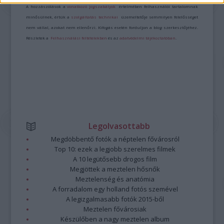
A hozzászólások a
vonatkozó jogszabályok
értelmében felhasználói tartalomnak
minősülnek, értük a
szolgáltatás technikai
üzemeltetője semmilyen felelősséget
nem vállal, azokat nem ellenőrzi. Kifogás esetén forduljon a blog szerkesztőjéhez.
Részletek a
Felhasználási feltételekben
és az
adatvédelmi tájékoztatóban
.
Legolvasottabb
Megdöbbentő fotók a néptelen fővárosról
Top 10: ezek a legjobb szerelmes filmek
A 10 legütősebb drogos film
Megjöttek a meztelen hősnők
Meztelenség és anatómia
A forradalom egy holland fotós szemével
A legizgalmasabb fotók 2015-ből
Meztelen fővárosiak
Készülőben a nagy meztelen album