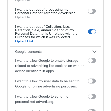
A bulvársajtó most éppen azon rágódik,
meglesz-e az első női udvari költő. Eddig
I want to opt-out of processing my
Personal Data for Targeted Advertising.
három név, Carol Ann Duffy, Wendy Cope és
Opted In
Jackie Kay merült fel. Boldog Britannia.
I want to opt-out of Collection, Use,
Retention, Sale, and/or Sharing of my
Personal Data that Is Unrelated with the
Purposes for which it was collected.
Opted Out
Irodalom
Szépirodalom
Költészet
Szórakoztató irodalom
Google consents
I want to allow Google to enable storage
related to advertising like cookies on web or
device identifiers in apps.
I want to allow my user data to be sent to
Google for online advertising purposes.
AZ EMBERSÉG ÜNNEPE
I want to allow Google to send me
personalized advertising.