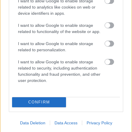
I want to allow Google to enable storage
related to analytics like cookies on web or
device identifiers in apps.
I want to allow Google to enable storage
VECSEI H. MIKLÓS A ZSÁMBÉKI NYÁRI
related to functionality of the website or app.
SZÍNHÁZRÓL
I want to allow Google to enable storage
related to personalization.
I want to allow Google to enable storage
related to security, including authentication
functionality and fraud prevention, and other
user protection.
ERDŐ VAN IDEBENN: TÓTH MARCSI AZ ÚJ
MARGÓ-DÍJAS
CONFIRM
A bejegyzés trackback címe:
https://kulturpart.hu/api/trackback/id/7843902
Data Deletion
Data Access
Privacy Policy
Kommentek: