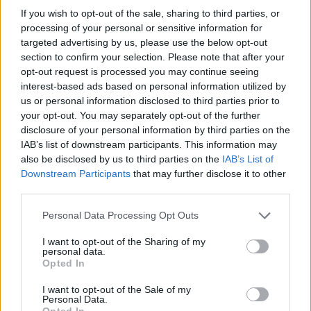
kivégzésének aránya is. Korábban a poéta
If you wish to opt-out of the sale, sharing to third parties, or
akár élete végéig is róhatta a papirost a
processing of your personal or sensitive information for
király kegyéből, Tony Blair azonban
targeted advertising by us, please use the below opt-out
megreformálta ezt a tisztséget is: tíz évben
section to confirm your selection. Please note that after your
maximálta a hivatalban betölthető évek
opt-out request is processed you may continue seeing
számát.
interest-based ads based on personal information utilized by
us or personal information disclosed to third parties prior to
Motion egy interjúban elmondta, kicsit bele is
your opt-out. You may separately opt-out of the further
fásult, meg is kopott a királyi erények
disclosure of your personal information by third parties on the
IAB’s list of downstream participants. This information may
megdallásába, nem fog ártani tehát neki, ha
also be disclosed by us to third parties on the
IAB’s List of
egy kicsit a saját líráján is töpreng.
Downstream Participants
that may further disclose it to other
Motionnak három nevezetesebb munkája
third parties.
volt: Erzsébet anyakirályné halála ihlette meg
magas szinten, valamint Károly és Camilla
Please note that this website/app uses one or more Google
Personal Data Processing Opt Outs
esküvőjétől is lírai gondolatai támadtak. Volt
services and may gather and store information including but
egy magánakciója is: 2003-ban az iraki
not limited to your visit or usage behaviour. You may click to
I want to opt-out of the Sharing of my
personal data.
grant or deny consent to Google and its third-party tags to
háború ellen kelt ki a pennájával – de a
Opted In
use your data for below specified purposes in below Google
költemény nem verte ki a biztosítékot a
consent section.
munkaadónál.
I want to opt-out of the Sale of my
Personal Data.
Opted In