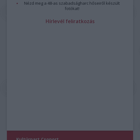
Nézd meg a 48-as szabadságharc hőseiről készült
fotókat!
Hírlevél feliratkozás
Kultúrpart Csoport