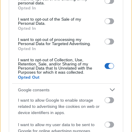
bejelentette, hogy fellebbez a bírósági
personal data.
grant or deny consent to Google and its third-party tags to
döntés ellen.
Opted In
use your data for below specified purposes in below Google
consent section.
I want to opt-out of the Sale of my
Personal Data.
Opted In
Képző
Emlékmű
I want to opt-out of processing my
Personal Data for Targeted Advertising.
Opted In
I want to opt-out of Collection, Use,
Retention, Sale, and/or Sharing of my
Personal Data that Is Unrelated with the
Purposes for which it was collected.
Opted Out
Google consents
AZ EMBERSÉG ÜNNEPE
I want to allow Google to enable storage
related to advertising like cookies on web or
device identifiers in apps.
I want to allow my user data to be sent to
Google for online advertising purposes.