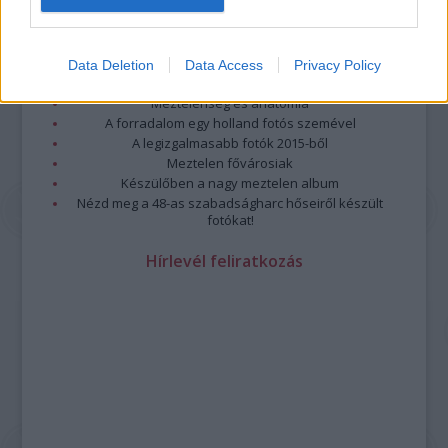
Megdöbbentő fotók a néptelen fővárosról
Top 10: ezek a legjobb szerelmes filmek
A 10 legütősebb drogos film
Data Deletion
Data Access
Privacy Policy
Megjöttek a meztelen hősnők
Meztelenség és anatómia
A forradalom egy holland fotós szemével
A legizgalmasabb fotók 2015-ből
Meztelen fővárosiak
Készülőben a nagy meztelen album
Nézd meg a 48-as szabadságharc hőseiről készült
fotókat!
Hírlevél feliratkozás