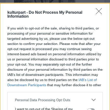
kulturpart -
Do Not Process My Personal
távolíttatta el az egyik kormányzati
Information
épületegyüttes előtt álló szobrot.
A volt diktátor emlékét ápoló alapítvány
If you wish to opt-out of the sale, sharing to third parties, or
ezután följelentette a minisztériumot. A
processing of your personal or sensitive information for
bíróság most úgy ítélte meg, hogy a tárcának
targeted advertising by us, please use the below opt-out
nem volt illetékes a szobor eltávolítására, ám
section to confirm your selection. Please note that after your
egyúttal elutasította a felperes kérését a
opt-out request is processed you may continue seeing
"generalisszimusz" szobrának
interest-based ads based on personal information utilized by
visszaállítására. " Ennek nem lenne gyakorlati
us or personal information disclosed to third parties prior to
értelme" - hangzott a testület indoklása.
your opt-out. You may separately opt-out of the further
disclosure of your personal information by third parties on the
IAB’s list of downstream participants. This information may
Az ítéletet ismertető bíró a Franco-rezsim
also be disclosed by us to third parties on the
IAB’s List of
(1939-75) történelmi feldolgozásával
Downstream Participants
that may further disclose it to other
foglalkozó, 2007-ben elfogadott törvényre
third parties.
hivatkozott. Ez kimondja, hogy a diktatúra
jelképeinek el kell tűnniük a spanyol városok
Please note that this website/app uses one or more Google
Personal Data Processing Opt Outs
utcaképéből. A Francisco Franco Alapítvány
services and may gather and store information including but
not limited to your visit or usage behaviour. You may click to
I want to opt-out of the Sharing of my