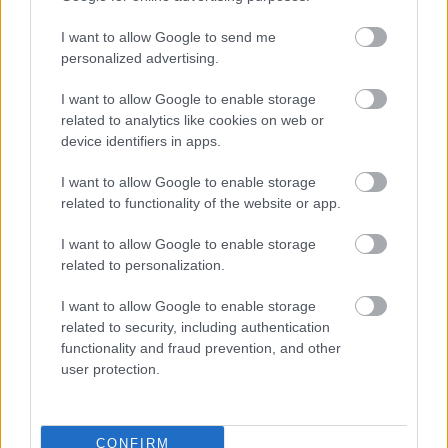
„NEM TÖBB EZER EMBERRE UTAZUNK, HANEM
I want to allow Google to send me
EGY VÁLOGATOTT TÁRSASÁGRA”
personalized advertising.
I want to allow Google to enable storage
related to analytics like cookies on web or
A bejegyzés trackback címe:
device identifiers in apps.
https://kulturpart.hu/api/trackback/id/7844942
Kommentek:
I want to allow Google to enable storage
related to functionality of the website or app.
A hozzászólások a
vonatkozó jogszabályok
értelmében felhasználói tartalomnak
minősülnek, értük a
szolgáltatás technikai
üzemeltetője semmilyen felelősséget
I want to allow Google to enable storage
nem vállal, azokat nem ellenőrzi. Kifogás esetén forduljon a blog szerkesztőjéhez.
related to personalization.
Részletek a
Felhasználási feltételekben
és az
adatvédelmi tájékoztatóban
.
I want to allow Google to enable storage
related to security, including authentication
functionality and fraud prevention, and other
user protection.
Legolvasottabb
CONFIRM