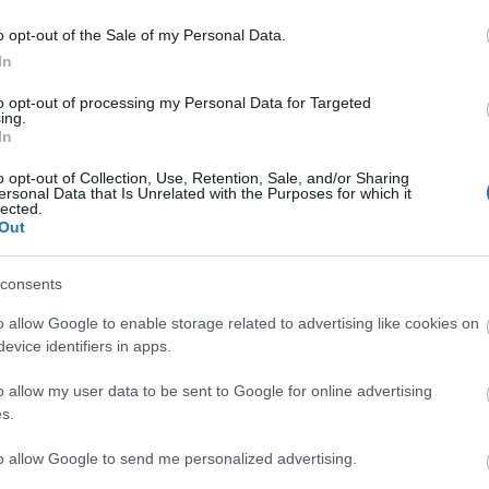
o opt-out of the Sale of my Personal Data.
In
 Magyar-Lengyel Barátság Napja március 23., három
 a jegyében telik a március, és az ebben a
to opt-out of processing my Personal Data for Targeted
k.
ing.
In
o opt-out of Collection, Use, Retention, Sale, and/or Sharing
ersonal Data that Is Unrelated with the Purposes for which it
lected.
Out
consents
o allow Google to enable storage related to advertising like cookies on
evice identifiers in apps.
o allow my user data to be sent to Google for online advertising
s.
AZ EMBERSÉG
„AZ EMBERT
ETNOFON AZ I.
ÜNNEPE
EMBERRÉ
ONIFESZT-EN
to allow Google to send me personalized advertising.
TETTE…” –
VASÁRNAP ZÁRT