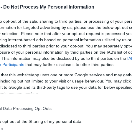
Mezt
 -
Do Not Process My Personal Information
A fo
alkalmából az Omega együttes ad koncertet
A leg
 Tudomány Palotájának nagytermében.
to opt-out of the sale, sharing to third parties, or processing of your per
Mezt
formation for targeted advertising by us, please use the below opt-out s
Kész
r selection. Please note that after your opt-out request is processed y
Gordon István, a Varsói Magyar Kulturális Intézet
Nézd
készü
eing interest-based ads based on personal information utilized by us or
igazgatója elmondta: az intézet felkérésére két év
disclosed to third parties prior to your opt-out. You may separately opt-
után áll ismét össze a legendás csapat. A jegyek
Hírle
losure of your personal information by third parties on the IAB’s list of
árusítását már Karácsony előtt elkezdték és óriási
. This information may also be disclosed by us to third parties on the
IA
az érdeklődés, mert „a lengyelek az Omegát igazi
Participants
that may further disclose it to other third parties.
hungaricumnak tartják és változatlanul
rajonganak érte”.
 that this website/app uses one or more Google services and may gath
including but not limited to your visit or usage behaviour. You may click 
 to Google and its third-party tags to use your data for below specifi
Az Omega együttes 1962-ben alakult, énekese
ogle consent section.
en Benkő László játszik, Molnár György gitározik,
eczeni Ferenc dobon és ütőhangszereken játszik.
l Data Processing Opt Outs
a varsói koncert hírére egyre több szervező
o opt-out of the Sharing of my personal data.
Prágából is, hogy szeretné megnyerni az együttest
In
 magyar rajongó jelezte, hogy az együttessel tart