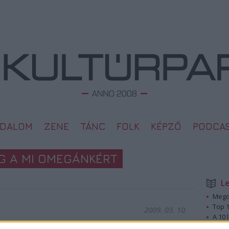
ODALOM
ZENE
TÁNC
FOLK
KÉPZŐ
PODCA
G A MI OMEGÁNKÉRT
L
Megd
Top 1
2009. 03. 10.
A 10 
Megj