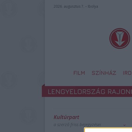
2026. augusztus 7. – Ibolya
FILM
SZÍNHÁZ
IR
LENGYELORSZÁG RAJON
Kultúrpart
a szerző friss bejegyzései