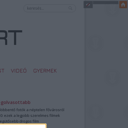
ST
VIDEÓ
GYERMEK
egolvasottabb
öbbentő fotók a néptelen fővárosról
0: ezek a legjobb szerelmes filmek
legütősebb drogos film
öttek a meztelen hősnők