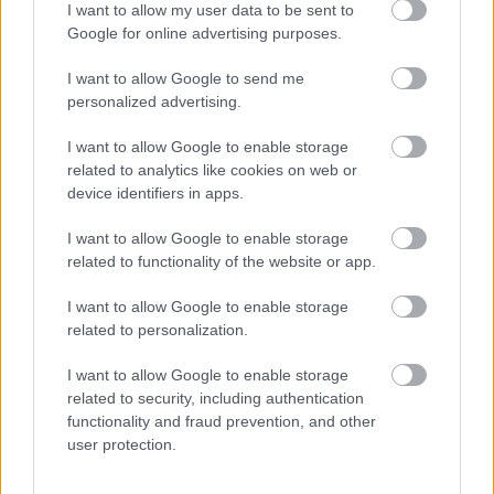
I want to allow my user data to be sent to
Google for online advertising purposes.
I want to allow Google to send me
personalized advertising.
DONGÓ A ZENEAKADÉMIÁN
I want to allow Google to enable storage
related to analytics like cookies on web or
device identifiers in apps.
A bejegyzés trackback címe:
I want to allow Google to enable storage
https://kulturpart.hu/api/trackback/id/7846772
related to functionality of the website or app.
Kommentek:
A hozzászólások a
vonatkozó jogszabályok
értelmében felhasználói tartalomnak
I want to allow Google to enable storage
minősülnek, értük a
szolgáltatás technikai
üzemeltetője semmilyen felelősséget
related to personalization.
nem vállal, azokat nem ellenőrzi. Kifogás esetén forduljon a blog szerkesztőjéhez.
Részletek a
Felhasználási feltételekben
és az
adatvédelmi tájékoztatóban
.
I want to allow Google to enable storage
related to security, including authentication
functionality and fraud prevention, and other
user protection.