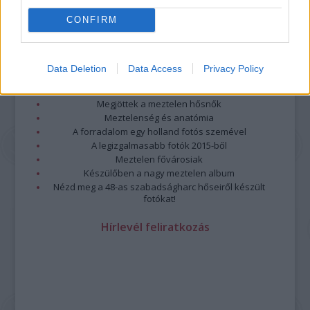
CONFIRM
Legolvasottabb
Megdöbbentő fotók a néptelen fővárosról
Data Deletion
Data Access
Privacy Policy
Top 10: ezek a legjobb szerelmes filmek
A 10 legütősebb drogos film
Megjöttek a meztelen hősnők
Meztelenség és anatómia
A forradalom egy holland fotós szemével
A legizgalmasabb fotók 2015-ből
Meztelen fővárosiak
Készülőben a nagy meztelen album
Nézd meg a 48-as szabadságharc hőseiről készült
fotókat!
Hírlevél feliratkozás