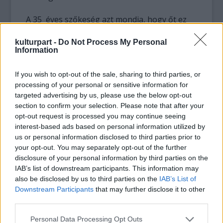
A 35 éves szőkeség azt mondja, hogy őt ez
nem érdekli, hisz a kifutón is meg kell
mutatnia melleit, ha ezt kérik a
kulturpart -
Do Not Process My Personal
Information
divatdiktátorok - igaz, ezt tőle elég régen
kérték utoljára. Sőt, a soványság szinonímája
If you wish to opt-out of the sale, sharing to third parties, or
fel is szedett néhány kilót, de Kate szerint
processing of your personal or sensitive information for
ezek a plusz kilók a melleibe szálltak. Így
targeted advertising by us, please use the below opt-out
aztán sokan azt hiszik, hogy terhes, de Kate
section to confirm your selection. Please note that after your
azt mondja, ha terhes lenne, biztos, hogy
opt-out request is processed you may continue seeing
nem piálna annyit. Sőt, azért vedel annyit,
interest-based ads based on personal information utilized by
mert a látszat ellenére boldogtalan.
us or personal information disclosed to third parties prior to
your opt-out. You may separately opt-out of the further
disclosure of your personal information by third parties on the
IAB’s list of downstream participants. This information may
also be disclosed by us to third parties on the
IAB’s List of
Downstream Participants
that may further disclose it to other
third parties.
Please note that this website/app uses one or more Google
Personal Data Processing Opt Outs