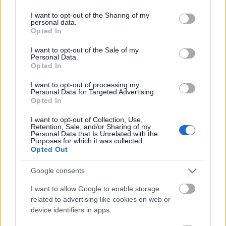
services and may gather and store information including but
not limited to your visit or usage behaviour. You may click to
I want to opt-out of the Sharing of my
Lavór
personal data.
grant or deny consent to Google and its third-party tags to
Opted In
use your data for below specified purposes in below Google
consent section.
I want to opt-out of the Sale of my
Personal Data.
Opted In
I want to opt-out of processing my
Personal Data for Targeted Advertising.
Opted In
VILÁGZENÉK A LEGJOBB MINŐSÉGBEN
I want to opt-out of Collection, Use,
Retention, Sale, and/or Sharing of my
Personal Data that Is Unrelated with the
Purposes for which it was collected.
Opted Out
Google consents
I want to allow Google to enable storage
related to advertising like cookies on web or
A BALKÁNI ÖRÖMZENE ÜNNEPE BUDAPESTEN
device identifiers in apps.