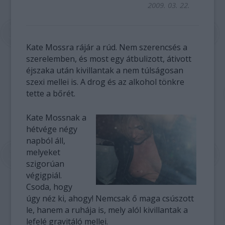
2009. 03. 22.
Kate Mossra rájár a rúd. Nem szerencsés a
szerelemben, és most egy átbulizott, átivott
éjszaka után kivillantak a nem túlságosan
szexi mellei is. A drog és az alkohol tönkre
tette a bőrét.
Kate Mossnak a
hétvége négy
napból áll,
melyeket
szigorúan
végigpiál.
Csoda, hogy
úgy néz ki, ahogy! Nemcsak ő maga csúszott
le, hanem a ruhája is, mely alól kivillantak a
lefelé gravitáló mellei.