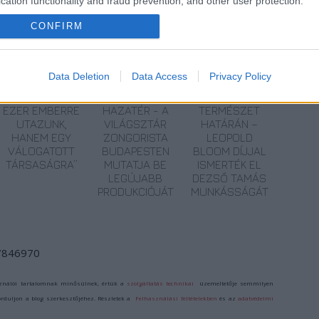
cation functionality and fraud prevention, and other user protection.
CONFIRM
Data Deletion
Data Access
Privacy Policy
„NEM TÖBB
PÉTER BENCE
AZ IDENTITÁS ÉS
EZER EMBERRE
HAZATÉR - A
TERMÉSZET
UTAZUNK,
VILÁGSZTÁR
HATÁRÁN –
HANEM EGY
ZONGORISTA
LEOPOLD
VÁLOGATOTT
BUDAPESTEN
BLOOM DÍJJAL
TÁRSASÁGRA”
MUTATJA BE
ISMERTÉK EL
LEGÚJABB
DEZSŐ TAMÁS
PRODUKCIÓJÁT
MUNKÁSSÁGÁT
/7846970
ználói tartalomnak minősülnek, értük a
szolgáltatás technikai
üzemeltetője semmilyen
forduljon a blog szerkesztőjéhez. Részletek a
Felhasználási feltételekben
és az
adatvédelmi