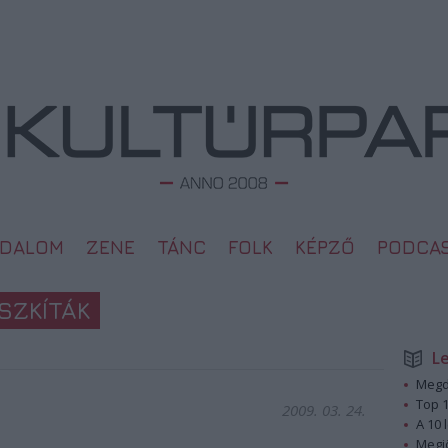
ODALOM
ZENE
TÁNC
FOLK
KÉPZŐ
PODCA
SZKÍTÁK
L
Megd
Top 1
2009. 03. 24.
A 10 
Megj