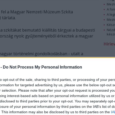
Mezt
A fo
t fel a Magyar Nemzeti Múzeum Szkíta
A leg
 tárlata.
Mezt
Kész
 a szkítákat bemutató kiállítás tárgyai a budapesti
Nézd
készü
 ország nyolc gyűjteményéből érkeztek a magyar
Hírle
 magyar történelmi gondolkodásban - utalt a
itón Hiller István. Az oktatási és kulturális tárca
emzeti Múzeum tárlata jól beleilleszkedik abba a
 -
Do Not Process My Personal Information
tet az utóbbi időkben nemzetközi „kiállításvárossá”
to opt-out of the sale, sharing to third parties, or processing of your per
formation for targeted advertising by us, please use the below opt-out s
igyelmet, a múzeumok szerepe mára átalakult: nem
r selection. Please note that after your opt-out request is processed y
eklődök széles köre elé kívánják tárni a kultúra
eing interest-based ads based on personal information utilized by us or
ogy sikerül korszerű módon, mégis színvonalasan
disclosed to third parties prior to your opt-out. You may separately opt-
mánnyal” - jegyezte meg a tárlat kapcsán.
losure of your personal information by third parties on the IAB’s list of
. This information may also be disclosed by us to third parties on the
IA