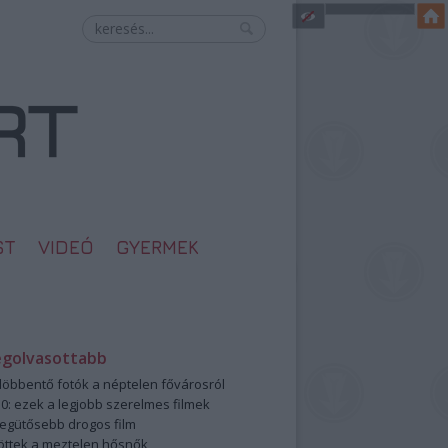
ST
VIDEÓ
GYERMEK
egolvasottabb
öbbentő fotók a néptelen fővárosról
0: ezek a legjobb szerelmes filmek
legütősebb drogos film
öttek a meztelen hősnők