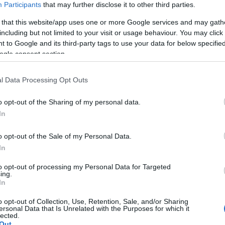
Participants
that may further disclose it to other third parties.
úzeum főigazgatója elmondta, hogy a gazdag
német kezdeményezésre jött létre, és Berlin,
 that this website/app uses one or more Google services and may gath
rkezett a magyar fővárosba. „Majdnem egy
including but not limited to your visit or usage behaviour. You may click 
szkíták aranykincseit bemutathassuk” - árulta el.
 to Google and its third-party tags to use your data for below specifi
ogle consent section.
ségeiről is szót ejtett: előbb kölcsönzési
a tárlat kezdetének időpontját, majd váratlan
l Data Processing Opt Outs
y tárgy Budapestre hozataláról is le kellett
s német, orosz, román és ukrán gyűjtemények
o opt-out of the Sharing of my personal data.
r Nemzeti Múzeum saját műtárgyai mellett - tette
In
o opt-out of the Sale of my Personal Data.
iselői - Alekszandr Szedov, a moszkvai Keleti
In
etro Tolocsko, a kijevi akadémia régészeti
to opt-out of processing my Personal Data for Targeted
ion, a Román Nemzeti Múzeum főosztályvezetője,
ing.
Ázsiai Művészetek Múzeumának főigazgató-
In
os intézmény összefogásával létrejött tárlat egy
o opt-out of Collection, Use, Retention, Sale, and/or Sharing
ely a kínai Nagy Faltól a Kárpát-medencéig terjedő
ersonal Data that Is Unrelated with the Purposes for which it
tásunk előtti VIII. században megvalósította a kor
lected.
Out