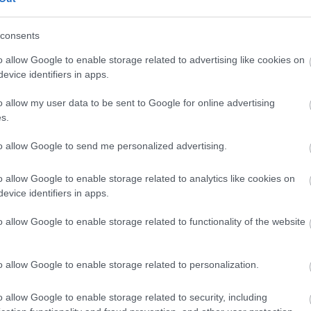
gével ma is népeket köt össze.
iállítása leletcsoportok és tárgytípusok köré
consents
yeppéktől az Alföldig terjedő óriási területről
o allow Google to enable storage related to advertising like cookies on
set. A tárlat leglátványosabb részét az ókori
evice identifiers in apps.
s lenyűgöző remekei alkotják: a pegazus formájú
 aranyszarvas vagy a Tolsztaja Mogila-i melldísz
o allow my user data to be sent to Google for online advertising
vonalú kultúrájáról tanúskodik.
s.
s lószerszámok, fegyverek, ékszerek, bronztükrök és
to allow Google to send me personalized advertising.
el az iráni nyelvet beszélő lovasnép
 de a tárgyi leletek mellett kivetítők, makettek,
o allow Google to enable storage related to analytics like cookies on
rekonstrukciói is segítenek a szkíták múltját
evice identifiers in apps.
o allow Google to enable storage related to functionality of the website
o allow Google to enable storage related to personalization.
épzőművészet
Régészet
Képző
Rejtélyek
o allow Google to enable storage related to security, including