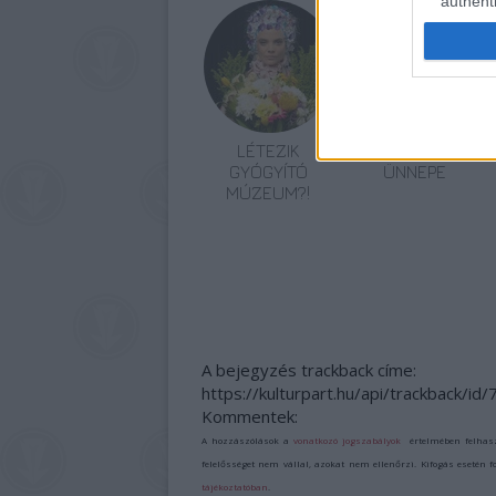
authenti
LÉTEZIK
AZ EMBERSÉG
GYÓGYÍTÓ
ÜNNEPE
MÚZEUM?!
A bejegyzés trackback címe:
https://kulturpart.hu/api/trackback/id
Kommentek:
A hozzászólások a
vonatkozó jogszabályok
értelmében felhas
felelősséget nem vállal, azokat nem ellenőrzi. Kifogás esetén 
tájékoztatóban
.