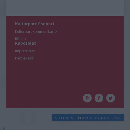
Kultúrpart Csoport
Kultúrpart Kommunikáció
Rólunk
Kapcsolat
Impresszum
Partnereink
SÜTI BEÁLLÍTÁSOK MÓDOSÍTÁSA