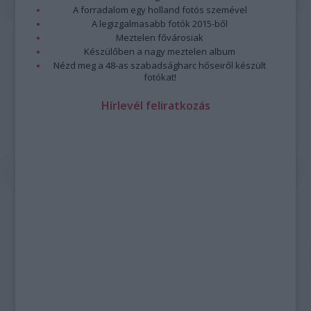
A forradalom egy holland fotós szemével
A legizgalmasabb fotók 2015-ből
Meztelen fővárosiak
Készülőben a nagy meztelen album
Nézd meg a 48-as szabadságharc hőseiről készült
fotókat!
Hírlevél feliratkozás