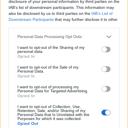
évente 50-70 eljárás indul a falfirkák miatt, a
disclosure of your personal information by third parties on the
graffitik száma ennél azonban jóval
IAB’s list of downstream participants. This information may
also be disclosed by us to third parties on the
IAB’s List of
magasabb, hiszen egy elkövető több helyre is
Downstream Participants
that may further disclose it to other
rajzol. A rendőrség már évek óta
third parties.
nyilvántartást vezetek a városban
felbukkanó falfirkákról, így amikor sikerül
Please note that this website/app uses one or more Google
Personal Data Processing Opt Outs
felderíteni egy-egy "alkotó" kilétét, akkor
services and may gather and store information including but
felelősségre vonják az általa készített és
not limited to your visit or usage behaviour. You may click to
I want to opt-out of the Sharing of my
personal data.
azonosítható többi graffitiért is.
grant or deny consent to Google and its third-party tags to
Opted In
use your data for below specified purposes in below Google
consent section.
I want to opt-out of the Sale of my
Personal Data.
Opted In
Képzőművészet
Vidék
Képző
I want to opt-out of processing my
Personal Data for Targeted Advertising.
Opted In
I want to opt-out of Collection, Use,
Retention, Sale, and/or Sharing of my
Personal Data that Is Unrelated with the
Purposes for which it was collected.
Opted Out