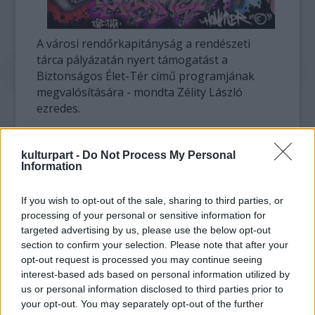
A városi rendőrkapitányság a rendészeti
tárca pályázatán nyert támogatást a
Biztonságos Élet-Tér című programjának
megvalósítására - mondta Zélity László
ezredes.
A húsz szervezet közreműködésével folyó
kulturpart -
Do Not Process My Personal
program része, hogy az egyik lakótelepi
Information
városrészben az IKV Zrt. szakembereinek
segítségével eltávolítják az összes falfirkát. A
If you wish to opt-out of the sale, sharing to third parties, or
panelházak között felállították a város első
processing of your personal or sensitive information for
legális graffitifalát is, így azok a fiatalok, akik
targeted advertising by us, please use the below opt-out
mindenképpen hódolni akarnak
section to confirm your selection. Please note that after your
rajzszenvedélyüknek immár legálisan tehetik
opt-out request is processed you may continue seeing
azt - közölte a városi kapitány.
interest-based ads based on personal information utilized by
us or personal information disclosed to third parties prior to
Az ezredes tájékoztatása szerint Szegeden
your opt-out. You may separately opt-out of the further