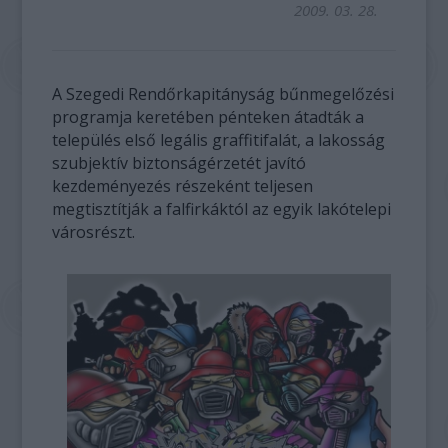
2009. 03. 28.
A Szegedi Rendőrkapitányság bűnmegelőzési
programja keretében pénteken átadták a
település első legális graffitifalát, a lakosság
szubjektív biztonságérzetét javító
kezdeményezés részeként teljesen
megtisztítják a falfirkáktól az egyik lakótelepi
városrészt.