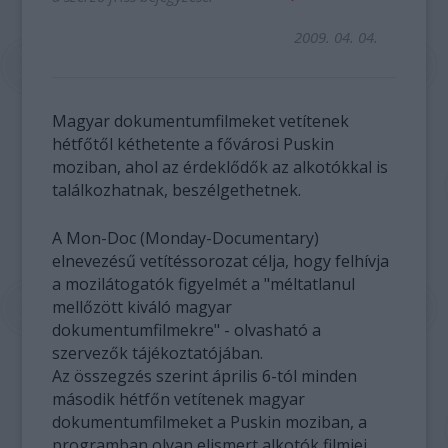
2009. 04. 04.
Magyar dokumentumfilmeket vetítenek
hétfőtől kéthetente a fővárosi Puskin
moziban, ahol az érdeklődők az alkotókkal is
találkozhatnak, beszélgethetnek.
A Mon-Doc (Monday-Documentary)
elnevezésű vetítéssorozat célja, hogy felhívja
a mozilátogatók figyelmét a "méltatlanul
mellőzött kiváló magyar
dokumentumfilmekre" - olvasható a
szervezők tájékoztatójában.
Az összegzés szerint április 6-tól minden
második hétfőn vetítenek magyar
dokumentumfilmeket a Puskin moziban, a
programban olyan elismert alkotók filmjei