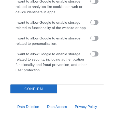
I want to allow Google to enable storage
related to analytics like cookies on web or
device identifiers in apps.
ONE MORE LIKE: A MAGYAR SPORTDRÁMA, AMI
I want to allow Google to enable storage
MEGHÓDÍTOTTA LAS VEGAST IS
related to functionality of the website or app.
I want to allow Google to enable storage
related to personalization.
I want to allow Google to enable storage
related to security, including authentication
functionality and fraud prevention, and other
user protection.
NÉGY TITOKZATOS FŐHŐS EGY LAKÁSBAN -
ISMERD MEG KÖZELEBBRŐL AZ EGYKUTYA
FŐSZEREPLŐIT
CONFIRM
A bejegyzés trackback címe:
Data Deletion
Data Access
Privacy Policy
https://kulturpart.hu/api/trackback/id/7847718
Kommentek: