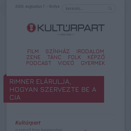
2026. augusztus 7. – Ibolya
FILM
SZÍNHÁZ
IRODALOM
ZENE
TÁNC
FOLK
KÉPZŐ
PODCAST
VIDEÓ
GYERMEK
RIMNER ELÁRULJA,
HOGYAN SZERVEZTE BE A
CIA
Kultúrpart
a szerző friss bejegyzései