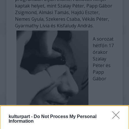
kaptak helyet, mint Szalay Péter, Papp Gábor
Zsigmond, Almási Tamás, Hajdú Eszter,
Nemes Gyula, Szekeres Csaba, Vékás Péter,
Gyarmathy Lívia és Kisfaludy András.
A sorozat
hétfőn 17
órakor
Szalay
Péter és
Papp
Gábor
kulturpart -
Do Not Process My Personal
Information