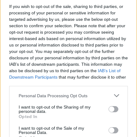
Rimner Gábor
If you wish to opt-out of the sale, sharing to third parties, or
Zsigmond egy-egy filmjével kezdődik.
processing of your personal or sensitive information for
Elsőként a Nomád Pláza - Három vándor című
targeted advertising by us, please use the below opt-out
section to confirm your selection. Please note that after your
dokumentumfilmet vetítik, amely egy roma
opt-out request is processed you may continue seeing
származású vidámparkos, egy furulyakészítő
interest-based ads based on personal information utilized by
és egy fotós történetén keresztül mutatja be,
us or personal information disclosed to third parties prior to
hogyan viszonyulnak a hagyományokhoz és
your opt-out. You may separately opt-out of the further
az élethez. Ezt követően a Kémek a
disclosure of your personal information by third parties on the
porfészekben - Rimner Gábor története című
IAB’s list of downstream participants. This information may
alkotást nézhetik meg az érdeklődők. A
also be disclosed by us to third parties on the
IAB’s List of
dokumentumfilmben arról is kérdezték az
Downstream Participants
that may further disclose it to other
alkotók Rimner Gábort, hogyan szervezte őt
third parties.
be 1973-ban a CIA. A filmek levetítése után az
Please note that this website/app uses one or more Google
Personal Data Processing Opt Outs
alkotókkal lehet beszélgetni.
services and may gather and store information including but
not limited to your visit or usage behaviour. You may click to
I want to opt-out of the Sharing of my
A sorozat következő vetítésein bemutatják
personal data.
grant or deny consent to Google and its third-party tags to
Opted In
például Almási Tamás nemrég debütált
use your data for below specified purposes in below Google
alkotását, a Puskás Hungaryt; a dél-budai
consent section.
I want to opt-out of the Sale of my
Kopaszi-gát sokat vitatott átépítésének
Personal Data.