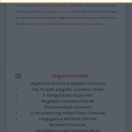
A hozzászólások a
vonatkozó jogszabályok
értelmében felhasználói tartalomnak
minősülnek, értük a
szolgáltatás technikai
üzemeltetője semmilyen felelősséget
nem vállal, azokat nem ellenőrzi. Kifogás esetén forduljon a blog szerkesztőjéhez.
Részletek a
Felhasználási feltételekben
és az
adatvédelmi tájékoztatóban
.
Legolvasottabb
Megdöbbentő fotók a néptelen fővárosról
Top 10: ezek a legjobb szerelmes filmek
A 10 legütősebb drogos film
Megjöttek a meztelen hősnők
Meztelenség és anatómia
A forradalom egy holland fotós szemével
A legizgalmasabb fotók 2015-ből
Meztelen fővárosiak
Készülőben a nagy meztelen album