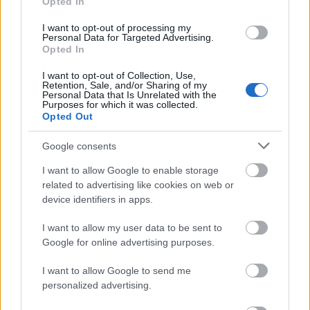
Opted In
történetét bemutató, többszörösen díjazott
Letűnt világ című filmet, amely Nemes Gyula
I want to opt-out of processing my
munkája.
Personal Data for Targeted Advertising.
Opted In
I want to opt-out of Collection, Use,
Retention, Sale, and/or Sharing of my
Personal Data that Is Unrelated with the
Purposes for which it was collected.
Film
Magyar film
Opted Out
Google consents
I want to allow Google to enable storage
related to advertising like cookies on web or
device identifiers in apps.
I want to allow my user data to be sent to
SZEMBE MERSZ NÉZNI AZZAL, AKIVÉ
Google for online advertising purposes.
VÁLHATTÁL VOLNA?
I want to allow Google to send me
personalized advertising.