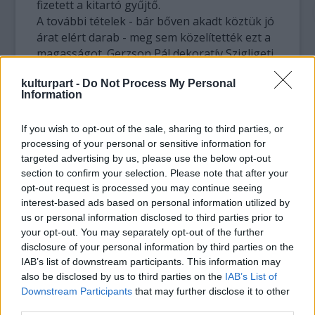
fizetett a kitartó gyűjtő.
A további tételek - bár bőven akadt köztük jó
árat elért darab - meg sem közelítették ezt a
magasságot. Gerzson Pál dekoratív Szigligeti
napló című temperája 26 ezer forintról indult
kulturpart -
Do Not Process My Personal
és 90 ezernél végzett. Kassák Lajos 1922-ben
Information
készült Képarchitectúra linómetszetéről
1981-ben, a párizsi Panderma színes
If you wish to opt-out of the sale, sharing to third parties, or
szitanyomatokat sokszorosított 150
processing of your personal or sensitive information for
példányban. Ezek egyikéért megadták a 90
targeted advertising by us, please use the below opt-out
ezer forintos kikiáltási árat. Kondor Béla
section to confirm your selection. Please note that after your
tenyérnyi, Bányarém című szignált rézkarca
opt-out request is processed you may continue seeing
60 ezer forintos kezdő árról 75 ezer forintig
interest-based ads based on personal information utilized by
bírta. Kass János tízlapos Ótestamentum
us or personal information disclosed to third parties prior to
mappáját 55 ezer forintról 85 ezer forintra
your opt-out. You may separately opt-out of the further
licitálták.
disclosure of your personal information by third parties on the
IAB’s list of downstream participants. This information may
also be disclosed by us to third parties on the
IAB’s List of
Két-háromszoros árat is megadtak egy-egy
Downstream Participants
that may further disclose it to other
látványos akvarellért, eredeti rajzért, vagy
third parties.
ritka sokszorosított lapért. Eigel István