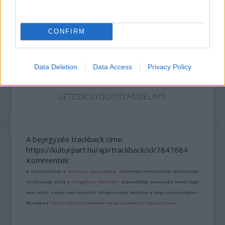
EGY VÁLOGATOTT TÁRSASÁGRA”
CONFIRM
Data Deletion
Data Access
Privacy Policy
LÉTEZIK GYÓGYÍTÓ MÚZEUM?!
A bejegyzés trackback címe:
https://kulturpart.hu/api/trackback/id/7847684
Kommentek:
A hozzászólások a
vonatkozó jogszabályok
értelmében felhasználói tartalomnak
minősülnek, értük a
szolgáltatás technikai
üzemeltetője semmilyen felelősséget
nem vállal, azokat nem ellenőrzi. Kifogás esetén forduljon a blog szerkesztőjéhez.
Részletek a
Felhasználási feltételekben
és az
adatvédelmi tájékoztatóban
.