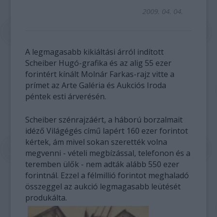
2009. 04. 04.
A legmagasabb kikiáltási árról indított
Scheiber Hugó-grafika és az alig 55 ezer
forintért kínált Molnár Farkas-rajz vitte a
prímet az Arte Galéria és Aukciós Iroda
péntek esti árverésén.
Scheiber szénrajzáért, a háború borzalmait
idéző Világégés című lapért 160 ezer forintot
kértek, ám mivel sokan szerették volna
megvenni - vételi megbízással, telefonon és a
teremben ülők - nem adták alább 550 ezer
forintnál. Ezzel a félmillió forintot meghaladó
összeggel az aukció legmagasabb leütését
produkálta.