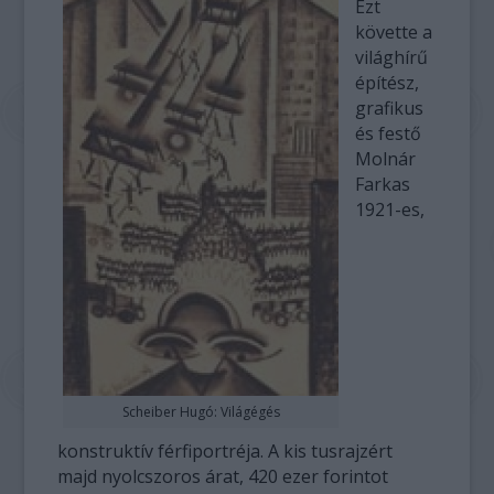
Ezt
követte a
világhírű
építész,
grafikus
és festő
Molnár
Farkas
1921-es,
Scheiber Hugó: Világégés
konstruktív férfiportréja. A kis tusrajzért
majd nyolcszoros árat, 420 ezer forintot