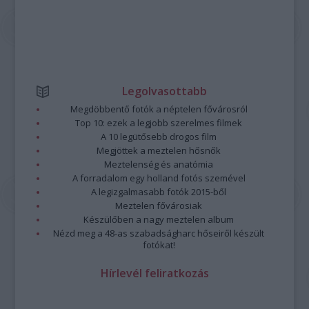
Legolvasottabb
Megdöbbentő fotók a néptelen fővárosról
Top 10: ezek a legjobb szerelmes filmek
A 10 legütősebb drogos film
Megjöttek a meztelen hősnők
Meztelenség és anatómia
A forradalom egy holland fotós szemével
A legizgalmasabb fotók 2015-ből
Meztelen fővárosiak
Készülőben a nagy meztelen album
Nézd meg a 48-as szabadságharc hőseiről készült
fotókat!
Hírlevél feliratkozás