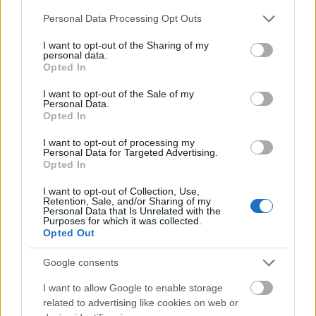
kikötőt ábrázoló temperája elérte a 70 ezer
Please note that this website/app uses one or more Google
Personal Data Processing Opt Outs
forintot, ugyanennyit adtak Konecsni György
services and may gather and store information including but
tempera és ceruza alkotásáért. Xantus Gyula
not limited to your visit or usage behaviour. You may click to
I want to opt-out of the Sharing of my
personal data.
grant or deny consent to Google and its third-party tags to
tus-tempera rajza 65, idős Benedek Jenő
Opted In
use your data for below specified purposes in below Google
berlini krétarajza 60, Hincz Gyula tussal
consent section.
rajzolt női aktja 55, Cserna Károly szénrajza,
I want to opt-out of the Sale of my
Personal Data.
egy szép női portré, 50 ezer forintért talált
Opted In
gazdára.
Korniss Dezső szignált szitanyomata 60 ezer
I want to opt-out of processing my
Personal Data for Targeted Advertising.
forintot ért egy licitálónak. Értéknövelő
Opted In
tényezőnek bizonyult Bálint Endre kézírásos
ajánlása a Piros alak című monotípiáján (50
I want to opt-out of Collection, Use,
Retention, Sale, and/or Sharing of my
ezer forint).
Personal Data that Is Unrelated with the
Purposes for which it was collected.
Opted Out
Kiemelkedő licitemelkedést ért el Zachariás
Sándor vintázs fotója (korabeli nagyításában,
Google consents
a fotós aláírásával) az idős Rippl-Rónai József
portréja. 8 ezer forintnál indult, és meg sem
I want to allow Google to enable storage
related to advertising like cookies on web or
állt 110 ezerig.