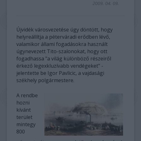
2009. 04. 09.
Újvidék városvezetése úgy döntött, hogy
helyreállítja a péterváradi erődben lévő,
valamikor állami fogadásokra használt
úgynevezett Tito-szalonokat, hogy ott
fogadhassa "a világ különböző részeiről
érkező legexkluzívabb vendégeket" -
jelentette be Igor Pavlicic, a vajdasági
székhely polgármestere.
A rendbe
hozni
kívánt
terület
mintegy
800