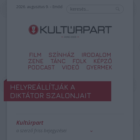
2026. augusztus 9. – Emőd
FILM
SZÍNHÁZ
IRODALOM
ZENE
TÁNC
FOLK
KÉPZŐ
PODCAST
VIDEÓ
GYERMEK
HELYREÁLLÍTJÁK A
DIKTÁTOR SZALONJAIT
Kultúrpart
a szerző friss bejegyzései