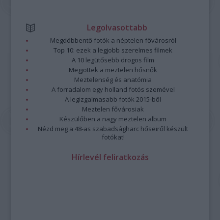
Legolvasottabb
Megdöbbentő fotók a néptelen fővárosról
Top 10: ezek a legjobb szerelmes filmek
A 10 legütősebb drogos film
Megjöttek a meztelen hősnők
Meztelenség és anatómia
A forradalom egy holland fotós szemével
A legizgalmasabb fotók 2015-ből
Meztelen fővárosiak
Készülőben a nagy meztelen album
Nézd meg a 48-as szabadságharc hőseiről készült
fotókat!
Hírlevél feliratkozás