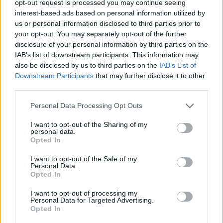
opt-out request is processed you may continue seeing
nála nagyobb. A Duna fölé magasodó
interest-based ads based on personal information utilized by
meredek partfal tetején trónol, s északról, a
us or personal information disclosed to third parties prior to
város felől pazar látványt nyújt.
your opt-out. You may separately opt-out of the further
disclosure of your personal information by third parties on the
Az, hogy a 112 hektárt elfoglaló, teraszosan
IAB’s list of downstream participants. This information may
épült bástyarendszertől körülvett erőd mit
also be disclosed by us to third parties on the
IAB’s List of
ér, sosem derült ki. Építése Buda
Downstream Participants
that may further disclose it to other
third parties.
felszabadítása után, a törökök
visszavonulása idején, 1692-ben kezdődött, s
Please note that this website/app uses one or more Google
Personal Data Processing Opt Outs
1780-ra készült el, amikor török veszély a mai
services and may gather and store information including but
Szerbia északi részén már rég nem volt.
not limited to your visit or usage behaviour. You may click to
I want to opt-out of the Sharing of my
personal data.
Ezért aztán ostromot sosem látott, többnyire
grant or deny consent to Google and its third-party tags to
Opted In
kaszárnyaként használták, s ma kedvenc
use your data for below specified purposes in below Google
célpontja az Újvidékre látogató turistáknak.
consent section.
I want to opt-out of the Sale of my
Personal Data.
Opted In
I want to opt-out of processing my
Personal Data for Targeted Advertising.
Opted In
Lavór