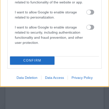
related to functionality of the website or app.
I want to allow Google to enable storage
related to personalization.
26. ALKALOMMAL VÁR MINDENKIT A DOMBOS
I want to allow Google to enable storage
FEST
related to security, including authentication
functionality and fraud prevention, and other
user protection.
A bejegyzés trackback címe:
https://kulturpart.hu/api/trackback/id/7848412
Kommentek:
CONFIRM
A hozzászólások a
vonatkozó jogszabályok
értelmében felhasználói tartalomnak
minősülnek, értük a
szolgáltatás technikai
üzemeltetője semmilyen felelősséget
nem vállal, azokat nem ellenőrzi. Kifogás esetén forduljon a blog szerkesztőjéhez.
Data Deletion
Data Access
Privacy Policy
Részletek a
Felhasználási feltételekben
és az
adatvédelmi tájékoztatóban
.