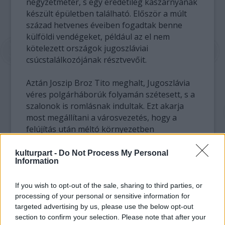
négyzetméter, s egy eredetileg kaszárnyának
készült épületben található. Először a múlt
század hetvenes éveiben fogadtak benne
külföldi vendégeket, például az el nem
kötelezett országok jugoszláviai
csúcstalálkozójának résztvevőit.
Aztán Joszip Broz Tito meghalt, Jugoszlávia
véres polgárháborúk folyamán szétesett, s a
szalonok is romlásnak indultak. Ezt akarja
most megállítani a városvezetés, hogy a
felújítás után méltó környezetben
találkozhasson a vajdasági főváros jeles
hivatalos vendégeivel. Ezenkívül koncertek és
kulturpart -
Do Not Process My Personal
Information
egyéb kulturális események befogadására is
alkalmassá akarják tenni a szalonokat.
If you wish to opt-out of the sale, sharing to third parties, or
Az Újvidék részének számító, a Duna északi
processing of your personal or sensitive information for
déli partján lévő Pétervárad erődje a néhai
targeted advertising by us, please use the below opt-out
Habsburg Birodalom legnagyobb hadi
section to confirm your selection. Please note that after your
építménye, s talán egész Európában sincs