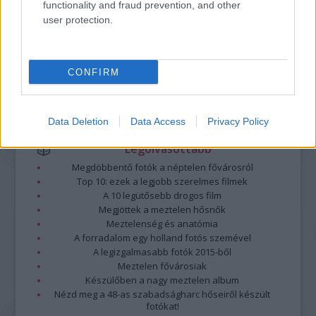
functionality and fraud prevention, and other
nem vállal, azokat nem ellenőrzi. Kifogás esetén forduljon a blog szerkesztőjéhez.
user protection.
Részletek a
Felhasználási feltételekben
és az
adatvédelmi tájékoztatóban
.
CONFIRM
Data Deletion
Data Access
Privacy Policy
Legolvasottabb
Megdöbbentő fotók a néptelen fővárosról
Top 10: ezek a legjobb szerelmes filmek
A 10 legütősebb drogos film
Megjöttek a meztelen hősnők
Meztelenség és anatómia
A forradalom egy holland fotós szemével
A legizgalmasabb fotók 2015-ből
Meztelen fővárosiak
Készülőben a nagy meztelen album
Nézd meg a 48-as szabadságharc hőseiről készült
fotókat!