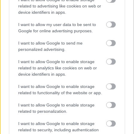
related to advertising like cookies on web or
device identifiers in apps.
26. ALKALOMMAL VÁR MINDENKIT A DOMBOS
I want to allow my user data to be sent to
FEST
Google for online advertising purposes.
I want to allow Google to send me
personalized advertising.
I want to allow Google to enable storage
related to analytics like cookies on web or
device identifiers in apps.
NÉPMŰVÉSZET EGÉSZ ÉVBEN!
I want to allow Google to enable storage
related to functionality of the website or app.
I want to allow Google to enable storage
A bejegyzés trackback címe:
related to personalization.
https://kulturpart.hu/api/trackback/id/7848974
Kommentek:
I want to allow Google to enable storage
A hozzászólások a
vonatkozó jogszabályok
értelmében felhasználói tartalomnak
related to security, including authentication
minősülnek, értük a
szolgáltatás technikai
üzemeltetője semmilyen felelősséget