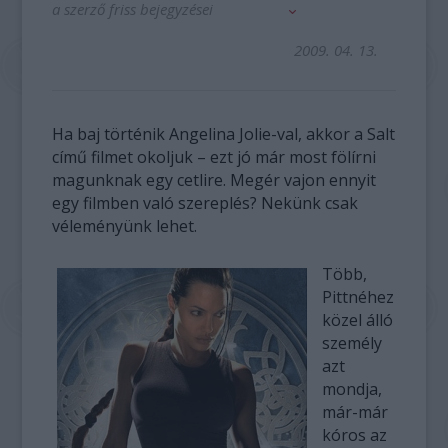
a szerző friss bejegyzései
2009. 04. 13.
Ha baj történik Angelina Jolie-val, akkor a Salt
című filmet okoljuk – ezt jó már most fölírni
magunknak egy cetlire. Megér vajon ennyit
egy filmben való szereplés? Nekünk csak
véleményünk lehet.
Több,
Pittnéhez
közel álló
személy
azt
mondja,
már-már
kóros az