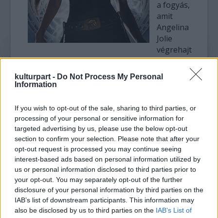
a fogyás,
amit
Angelina
Jolie
végrehajt
a Salt című film kedvéért. A méregtelenítő
kúrával ötvözött diéta során a színésznő
kulturpart -
Do Not Process My Personal
három hét alatt több mint tíz kilóval lett
Information
kevesebb. A hozzá közel állók szerint
ingerültebb, sápadtabb, indiszponáltabb lett.
If you wish to opt-out of the sale, sharing to third parties, or
processing of your personal or sensitive information for
Jolie, aki nemrég egy újabb örökbefogadási
targeted advertising by us, please use the below opt-out
ügy kapcsán szerepelt a címlapokon férfjével
section to confirm your selection. Please note that after your
opt-out request is processed you may continue seeing
együtt, azonban úgy gondolja, az ideiglenes
interest-based ads based on personal information utilized by
tápanyagmegvonás a Salt kedvéért nem jár
us or personal information disclosed to third parties prior to
maradandó károsodással, és a forgatást
your opt-out. You may separately opt-out of the further
követően újra a régi lesz.
disclosure of your personal information by third parties on the
IAB’s list of downstream participants. This information may
A kőkemény CIA-ügynök valószínűleg így is
also be disclosed by us to third parties on the
IAB’s List of
jól mutat majd a moziban – de annál jobban