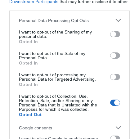
Downstream Participants
that may further disclose it to other
érdekel minket a következő produkció.
third parties.
Please note that this website/app uses one or more Google
Personal Data Processing Opt Outs
services and may gather and store information including but
not limited to your visit or usage behaviour. You may click to
I want to opt-out of the Sharing of my
personal data.
grant or deny consent to Google and its third-party tags to
Opted In
use your data for below specified purposes in below Google
Egészség
Test
Gasztro
Lavór
consent section.
I want to opt-out of the Sale of my
Personal Data.
Opted In
I want to opt-out of processing my
Personal Data for Targeted Advertising.
Opted In
I want to opt-out of Collection, Use,
Retention, Sale, and/or Sharing of my
VECSEI H. MIKLÓS A ZSÁMBÉKI NYÁRI
Personal Data that Is Unrelated with the
SZÍNHÁZRÓL
Purposes for which it was collected.
Opted Out
Google consents
I want to allow Google to enable storage