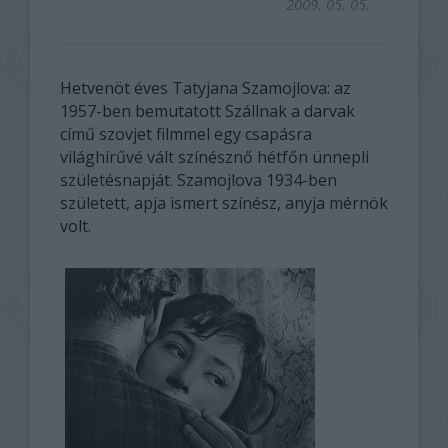
2009. 05. 05.
Hetvenöt éves Tatyjana Szamojlova: az
1957-ben bemutatott Szállnak a darvak
című szovjet filmmel egy csapásra
világhírűvé vált színésznő hétfőn ünnepli
születésnapját. Szamojlova 1934-ben
született, apja ismert színész, anyja mérnök
volt.