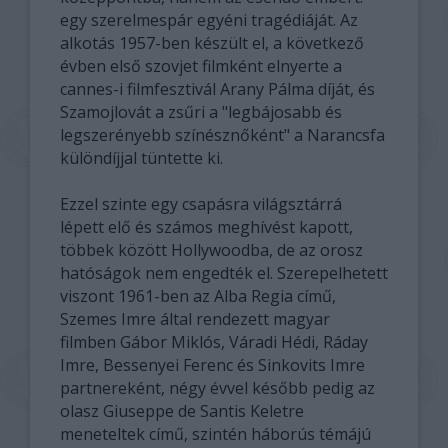
egy szerelmespár egyéni tragédiáját. Az
alkotás 1957-ben készült el, a következő
évben első szovjet filmként elnyerte a
cannes-i filmfesztivál Arany Pálma díját, és
Szamojlovát a zsűri a "legbájosabb és
legszerényebb színésznőként" a Narancsfa
különdíjjal tüntette ki.
Ezzel szinte egy csapásra világsztárrá
lépett elő és számos meghívést kapott,
többek között Hollywoodba, de az orosz
hatóságok nem engedték el. Szerepelhetett
viszont 1961-ben az Alba Regia című,
Szemes Imre által rendezett magyar
filmben Gábor Miklós, Váradi Hédi, Ráday
Imre, Bessenyei Ferenc és Sinkovits Imre
partnereként, négy évvel később pedig az
olasz Giuseppe de Santis Keletre
meneteltek című, szintén háborús témájú