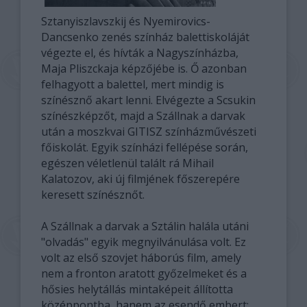
Sztanyiszlavszkij és Nyemirovics-
Dancsenko zenés színház balettiskoláját
végezte el, és hívták a Nagyszínházba,
Maja Pliszckaja képzőjébe is. Ő azonban
felhagyott a balettel, mert mindig is
színésznő akart lenni. Elvégezte a Scsukin
színészképzőt, majd a Szállnak a darvak
után a moszkvai GITISZ színházművészeti
főiskolát. Egyik színházi fellépése során,
egészen véletlenül talált rá Mihail
Kalatozov, aki új filmjének főszerepére
keresett színésznőt.
A Szállnak a darvak a Sztálin halála utáni
"olvadás" egyik megnyilvánulása volt. Ez
volt az első szovjet háborús film, amely
nem a fronton aratott győzelmeket és a
hősies helytállás mintaképeit állította
középpontba, hanem az esendő embert: