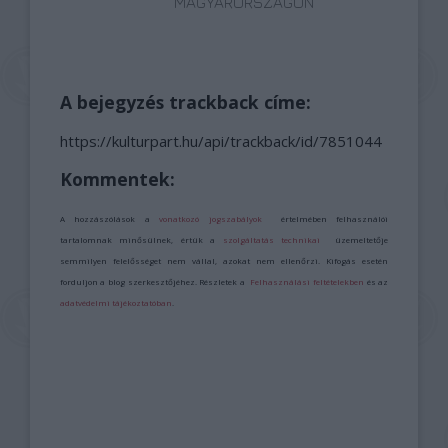
MAGYARORSZÁGON
A bejegyzés trackback címe:
https://kulturpart.hu/api/trackback/id/7851044
Kommentek:
A hozzászólások a
vonatkozó jogszabályok
értelmében felhasználói
tartalomnak minősülnek, értük a
szolgáltatás technikai
üzemeltetője
semmilyen felelősséget nem vállal, azokat nem ellenőrzi. Kifogás esetén
forduljon a blog szerkesztőjéhez. Részletek a
Felhasználási feltételekben
és az
adatvédelmi tájékoztatóban
.