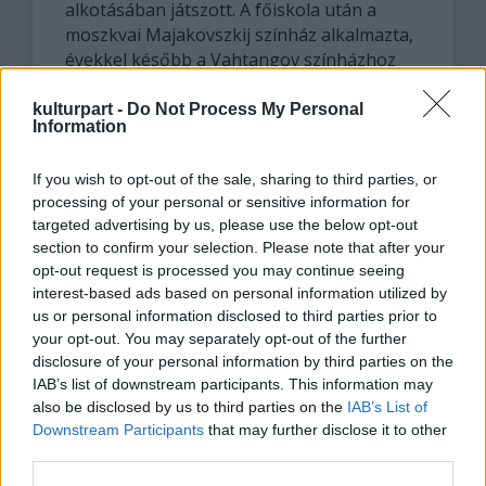
alkotásában játszott. A főiskola után a
moszkvai Majakovszkij színház alkalmazta,
évekkel később a Vahtangov színházhoz
szerződött, ahol 1960-ig játszott.
kulturpart -
Do Not Process My Personal
Information
Szamojlova összesen 21 filmben játszott, de
nagyobb feltűnést ezek közül csak
If you wish to opt-out of the sale, sharing to third parties, or
Alekszandr Zarhi alkotása, a Lev Tolsztoj
processing of your personal or sensitive information for
regénye nyomán 1967-ben készült Anna
targeted advertising by us, please use the below opt-out
Karenina keltett.
section to confirm your selection. Please note that after your
opt-out request is processed you may continue seeing
Hetvenötödik születésnapja alkalmából
interest-based ads based on personal information utilized by
felköszöntötte Medvegyev államfő és
us or personal information disclosed to third parties prior to
Putyin miniszterelnök, és számos interjút
your opt-out. You may separately opt-out of the further
adott, noha az utóbbi években a sajtóban
disclosure of your personal information by third parties on the
jószerével nem is szerepelt. Tavaly egy
IAB’s list of downstream participants. This information may
tévériport hívta fel a figyelmet a
also be disclosed by us to third parties on the
IAB’s List of
Downstream Participants
that may further disclose it to other
művésznőre, akinek egyetlen fia az
third parties.
Egyesült Államokban él. Szamojlova akkor
olyan szerény körülmények között élt,