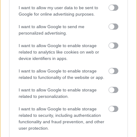
emlékszik vissza, és Moszkvába a szovjet
I want to allow my user data to be sent to
viszonyokhoz képest dúsgazdagon tért
Google for online advertising purposes.
haza. Hozzátette, hogy nemcsak a szerep
szövegét tanulta meg magyarul a kétéves
I want to allow Google to send me
forgatás alatt, hanem végül egészen jól
personalized advertising.
beszélte a nyelvet, igaz, ebből ma már
kevésre emlékszik.
I want to allow Google to enable storage
related to analytics like cookies on web or
device identifiers in apps.
I want to allow Google to enable storage
related to functionality of the website or app.
Film
Európai filmipar
Ázsiai filmipar
I want to allow Google to enable storage
related to personalization.
I want to allow Google to enable storage
related to security, including authentication
functionality and fraud prevention, and other
user protection.
SZEMBE MERSZ NÉZNI AZZAL, AKIVÉ