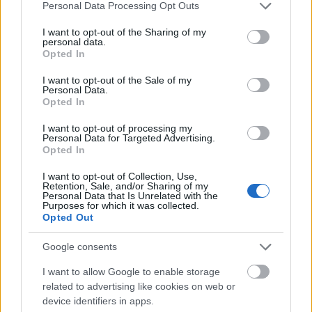
Please note that this website/app uses one or more Google
Personal Data Processing Opt Outs
hogy egy jómódú ifjú rajongója látta el
services and may gather and store information including but
élelmiszerekkel. Azóta tavaly, sok év szünet
not limited to your visit or usage behaviour. You may click to
I want to opt-out of the Sharing of my
personal data.
után a Nirvana című, kábítószeresekről
grant or deny consent to Google and its third-party tags to
Opted In
szóló filmben alakított egy szerepet,
use your data for below specified purposes in below Google
consent section.
amelyet korábban eljátszott már színpadon
I want to opt-out of the Sale of my
Personal Data.
is. A filmben szereplő fiatalabb színészek
Opted In
áhítattal nyilatkoztak tudásáról,
művészetéről.
I want to opt-out of processing my
Personal Data for Targeted Advertising.
Opted In
A friss interjúkban újra rendkívüli
szerénysége és józansága mutatkozott
I want to opt-out of Collection, Use,
Retention, Sale, and/or Sharing of my
meg. Többek között sorra cáfolta a róla
Personal Data that Is Unrelated with the
szárnyra kelt legendákat, és határozottan
Purposes for which it was collected.
Opted Out
tiltakozott a sztár megjelölés ellen azzal,
hogy ő színésznő.
Google consents
A Komszomolszkaja Pravda című lapnak
I want to allow Google to enable storage
egyebek között elmondta: Magyarországra
related to advertising like cookies on web or
device identifiers in apps.
és az Alba Regiára ma is nagy szeretettel