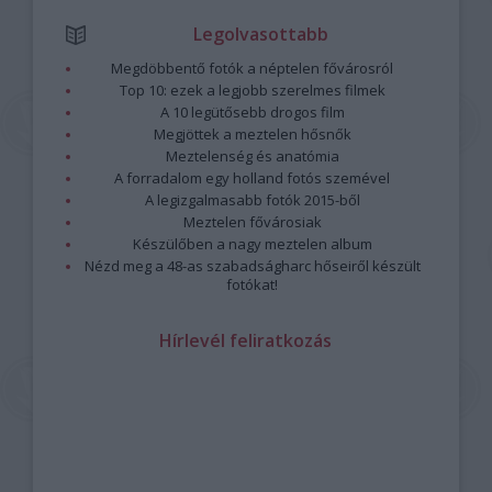
Legolvasottabb
Megdöbbentő fotók a néptelen fővárosról
Top 10: ezek a legjobb szerelmes filmek
A 10 legütősebb drogos film
Megjöttek a meztelen hősnők
Meztelenség és anatómia
A forradalom egy holland fotós szemével
A legizgalmasabb fotók 2015-ből
Meztelen fővárosiak
Készülőben a nagy meztelen album
Nézd meg a 48-as szabadságharc hőseiről készült
fotókat!
Hírlevél feliratkozás