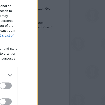
elenség és anatómia
sonal or
rradalom egy holland fotós szemével
ection to
izgalmasabb fotók 2015-ből
ou may
elen fővárosiak
 personal
ülőben a nagy meztelen album
out of the
 meg a 48-as szabadságharc hőseiről
 downstream
lt fotókat!
B’s List of
vél feliratkozás
er and store
to grant or
ed purposes