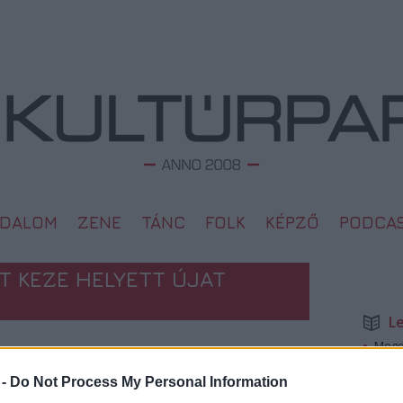
ODALOM
ZENE
TÁNC
FOLK
KÉPZŐ
PODCA
ÉT KEZE HELYETT ÚJAT
L
Megd
Top 1
A 10 
 -
Do Not Process My Personal Information
2009. 05. 05.
Megj