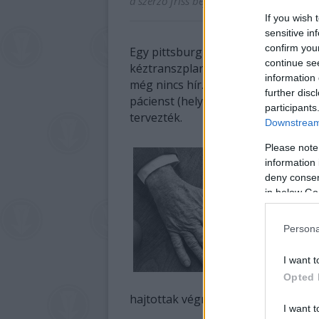
a szerző friss bejegyzései
If you wish 
sensitive in
confirm you
Egy pittsburghi kórházban hajtottá
continue se
kéztranszplantációt - közölte az in
information 
még nincs hír. A Pittsburghi Egyet
further disc
pácienst (helyi idő szerint) hétfő 
participants
tervezték.
Downstream 
Please note
information 
deny consent
in below Go
Persona
I want t
Opted 
hajtottak végre a világon elsőként e
I want t