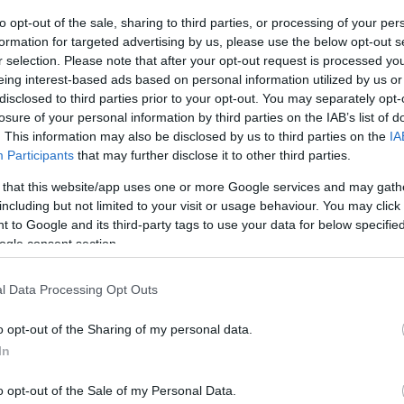
Mezt
to opt-out of the sale, sharing to third parties, or processing of your per
A fo
formation for targeted advertising by us, please use the below opt-out s
A leg
r selection. Please note that after your opt-out request is processed y
k végre hétfőn az első amerikai dupla
Mezt
eing interest-based ads based on personal information utilized by us or
tézmény szóvivője egy helyi lappal. Az eredményről
Kész
disclosed to third parties prior to your opt-out. You may separately opt-
Nézd
em orvosi központjának szóvivője elmondta, hogy a
losure of your personal information by third parties on the IAB’s list of
készü
reggel vitték a műtőbe, a beavatkozást húszórásra
. This information may also be disclosed by us to third parties on the
IA
Hírle
Participants
that may further disclose it to other third parties.
 that this website/app uses one or more Google services and may gath
Az 57 éves Jeff Kepner a Georgia állambéli
including but not limited to your visit or usage behaviour. You may click 
Augustában él. Mint szülővárosa egyik lapjának
 to Google and its third-party tags to use your data for below specifi
elmondta, azt reméli, újra karjaiba veheti 13 éves
ogle consent section.
lányát, aki még csak hároméves volt, amikor apja
elveszítette mindkét kezét és lábfejét egy
l Data Processing Opt Outs
baktériumfertőzés következtében.
o opt-out of the Sharing of my personal data.
Eddig világszerte nyolc esetben történt kettős
In
kézátültetés. A múlt hónapban francia orvosok
gyidejű arc- és kettős kézátültetést.
o opt-out of the Sale of my Personal Data.