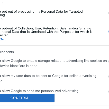
In
to opt-out of processing my Personal Data for Targeted
ing.
In
o opt-out of Collection, Use, Retention, Sale, and/or Sharing
ersonal Data that Is Unrelated with the Purposes for which it
lected.
Out
consents
o allow Google to enable storage related to advertising like cookies on
BÉRLETTEL A
HATÁRTALANUL
DONGÓ A
evice identifiers in apps.
ZENEAKADÉMIÁRA
A FITOS DEZSŐ
ZENEAKADÉMIÁN
TÁRSULATTAL
o allow my user data to be sent to Google for online advertising
s.
to allow Google to send me personalized advertising.
CONFIRM
o allow Google to enable storage related to analytics like cookies on
/7851104
evice identifiers in apps.