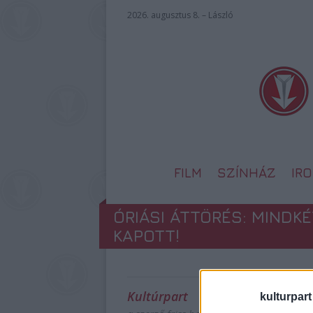
2026. augusztus 8. – László
FILM
SZÍNHÁZ
IR
ÓRIÁSI ÁTTÖRÉS: MINDK
KAPOTT!
Kultúrpart
kulturpart