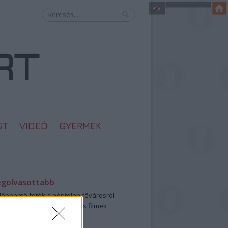
ST
VIDEÓ
GYERMEK
egolvasottabb
öbbentő fotók a néptelen fővárosról
0: ezek a legjobb szerelmes filmek
legütősebb drogos film
öttek a meztelen hősnők