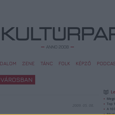
ODALOM
ZENE
TÁNC
FOLK
KÉPZŐ
PODCA
FŐVÁROSBAN
L
Megd
Top 1
2009. 05. 08.
A 10 
Megj