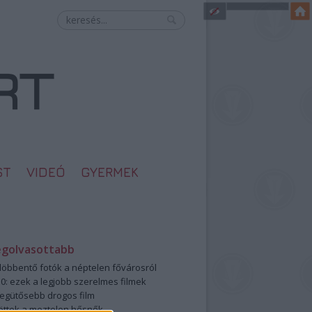
ST
VIDEÓ
GYERMEK
egolvasottabb
öbbentő fotók a néptelen fővárosról
0: ezek a legjobb szerelmes filmek
legütősebb drogos film
öttek a meztelen hősnők