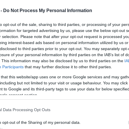
Mezt
A fo
 -
Do Not Process My Personal Information
s István grafikáit és festményeit felvonultató
A leg
n a Csili Művelődési Központban Budapesten. Mint
Mezt
to opt-out of the sale, sharing to third parties, or processing of your per
-ig látogatható kiállítás anyagát munkásságának
Kész
formation for targeted advertising by us, please use the below opt-out s
Nézd
r selection. Please note that after your opt-out request is processed y
készü
eing interest-based ads based on personal information utilized by us or
alkotást tekinthet meg, amelyeken különböző
Hírle
disclosed to third parties prior to your opt-out. You may separately opt-
 szimbólumok elevenednek meg. Hozzátette:
losure of your personal information by third parties on the IAB’s list of
négyezer éves ciklusokba rendszerezte az emberiség
. This information may also be disclosed by us to third parties on the
IA
tte meg képein. A múzeumokban található leleteket
Participants
that may further disclose it to other third parties.
entéstartalma után kutatva "találkozott a
 that this website/app uses one or more Google services and may gath
ái.
including but not limited to your visit or usage behaviour. You may click 
 to Google and its third-party tags to use your data for below specifi
 láthatja majd a közönség Daru Kádas István
ogle consent section.
si Központban a Bibliai illusztráció című
berben pedig elsősorban ismert művészekről
l Data Processing Opt Outs
tók a Mednyánszky Teremben.
o opt-out of the Sharing of my personal data.
t olaj- és akriltechnika alkalmazásával. Grafikai