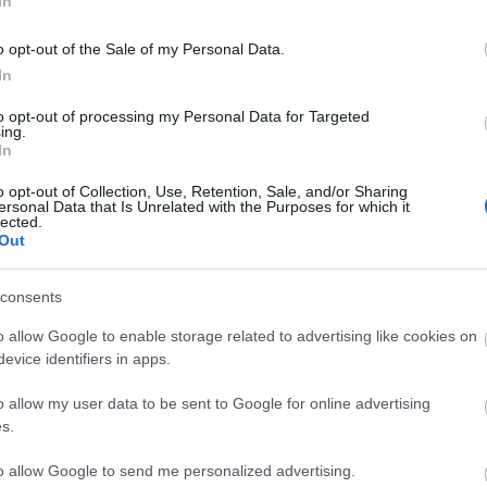
In
főként képgrafikákat, plakátokat készített,
levelek kivitelezésével is. 1987-től négy éven át
o opt-out of the Sale of my Personal Data.
át, illetve egy mecénása segítségével Izraelben
In
s külföldi önálló kiállításon láthatták már az
to opt-out of processing my Personal Data for Targeted
ing.
In
o opt-out of Collection, Use, Retention, Sale, and/or Sharing
ersonal Data that Is Unrelated with the Purposes for which it
lected.
Out
consents
o allow Google to enable storage related to advertising like cookies on
evice identifiers in apps.
o allow my user data to be sent to Google for online advertising
LÉTEZIK
AZ IDENTITÁS ÉS
KATLANRA FEL!
s.
GYÓGYÍTÓ
TERMÉSZET
KEDDEN INDUL A
MÚZEUM?!
HATÁRÁN –
18.
to allow Google to send me personalized advertising.
LEOPOLD
ÖRDÖGKATLAN