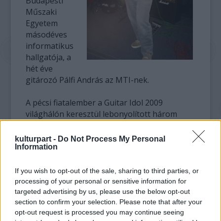
Budapesti
Műszaki
Egyetem
másodéves
informatikus
hallgatója, a
hét éve
gitározó Pálfi András az MTI-nek.
A pécsi fiatalember a Guitar Idol 2009
világhálón keresztül lebonyolított három
selejtezőjén és egy elődöntőn átküzdve jutott
a tizenkettes döntőbe, 5311 netes vokssal. A
kulturpart -
Do Not Process My Personal
Information
döntőbe a legtöbb közönségszavazatot
kapott versenyző mellett a szakmai zsűri
nyolc további kiválasztottja kerül. Pálfi András
If you wish to opt-out of the sale, sharing to third parties, or
szerint itt már mindenki győztes, a tavalyi
processing of your personal or sensitive information for
targeted advertising by us, please use the below opt-out
verseny finalistái is bővelkednek
section to confirm your selection. Please note that after your
felkérésekben, sőt, egyesek még
opt-out request is processed you may continue seeing
lemezszerződéshez is jutottak.