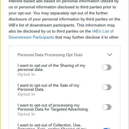
interest-based ads based on personal information utilized by
us or personal information disclosed to third parties prior to
"Képes vagyok egész nap gitározni, még a
your opt-out. You may separately opt-out of the further
barátok is furcsán néznek rám néha. De én
disclosure of your personal information by third parties on the
ebből szeretnék majd megélni, így remélem, a
IAB’s list of downstream participants. This information may
versenynek köszönhetően valóban meglesz a
also be disclosed by us to third parties on the
IAB’s List of
kiugrási lehetőség, hogy a szenvedélyemnek
Downstream Participants
that may further disclose it to other
élhessek" - mondta. Pálfi András döntőbe
third parties.
került saját szerzeménye a hazai és a külföldi
Please note that this website/app uses one or more Google
Personal Data Processing Opt Outs
internetes fórumokat egyaránt ellepte.
services and may gather and store information including but
not limited to your visit or usage behaviour. You may click to
I want to opt-out of the Sharing of my
A június 13-i londoni döntő az International
personal data.
grant or deny consent to Google and its third-party tags to
Opted In
Music Show elnevezésű fesztivál keretében
use your data for below specified purposes in below Google
lesz; a győztesek értékes hangszereket,
consent section.
I want to opt-out of the Sale of my
erősítőket, kiegészítőket nyernek.
Personal Data.
Opted In
I want to opt-out of processing my
Personal Data for Targeted Advertising.
Opted In
Zene
Könnyűzene
I want to opt-out of Collection, Use,