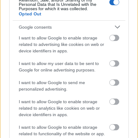
Retention, Sale, and/or Sharing of my
Personal Data that Is Unrelated with the
Purposes for which it was collected.
Opted Out
Google consents
I want to allow Google to enable storage
related to advertising like cookies on web or
„NEM TÖBB EZER EMBERRE UTAZUNK, HANEM
device identifiers in apps.
EGY VÁLOGATOTT TÁRSASÁGRA”
I want to allow my user data to be sent to
Google for online advertising purposes.
I want to allow Google to send me
personalized advertising.
I want to allow Google to enable storage
ELSTARTOLT A MŰVÉSZETEK VÖLGYE
related to analytics like cookies on web or
device identifiers in apps.
I want to allow Google to enable storage
related to functionality of the website or app.