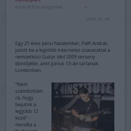
a szerző friss bejegyzései
2009. 05. 08.
Egy 21 éves pécsi fiatalember, Pálfi András
jutott be a legtöbb internetes szavazattal a
nemzetközi Guitar Idol 2009 verseny
döntőjébe, amit június 13-án tartanak
Londonban.
"Nem
számítottam
rá, hogy
bejutok a
legjobb 12
közé" -
mondta a