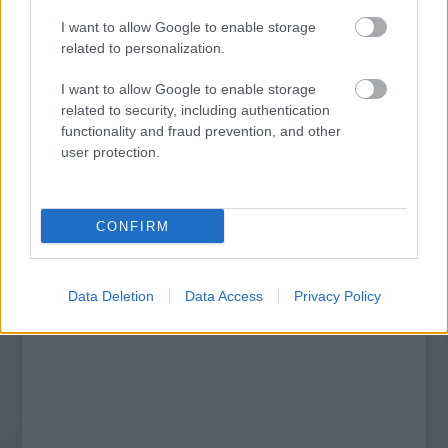
I want to allow Google to enable storage
related to personalization.
AZ EMBERSÉG ÜNNEPE
I want to allow Google to enable storage
related to security, including authentication
functionality and fraud prevention, and other
user protection.
A bejegyzés trackback címe:
https://kulturpart.hu/api/trackback/id/7851236
Kommentek:
A hozzászólások a
vonatkozó jogszabályok
értelmében felhasználói tartalomnak
CONFIRM
minősülnek, értük a
szolgáltatás technikai
üzemeltetője semmilyen felelősséget
nem vállal, azokat nem ellenőrzi. Kifogás esetén forduljon a blog szerkesztőjéhez.
Részletek a
Felhasználási feltételekben
és az
adatvédelmi tájékoztatóban
.
Data Deletion
Data Access
Privacy Policy