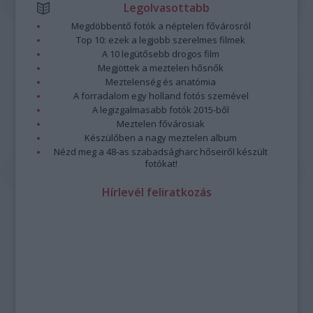
Legolvasottabb
Megdöbbentő fotók a néptelen fővárosról
Top 10: ezek a legjobb szerelmes filmek
A 10 legütősebb drogos film
Megjöttek a meztelen hősnők
Meztelenség és anatómia
A forradalom egy holland fotós szemével
A legizgalmasabb fotók 2015-ből
Meztelen fővárosiak
Készülőben a nagy meztelen album
Nézd meg a 48-as szabadságharc hőseiről készült
fotókat!
Hírlevél feliratkozás