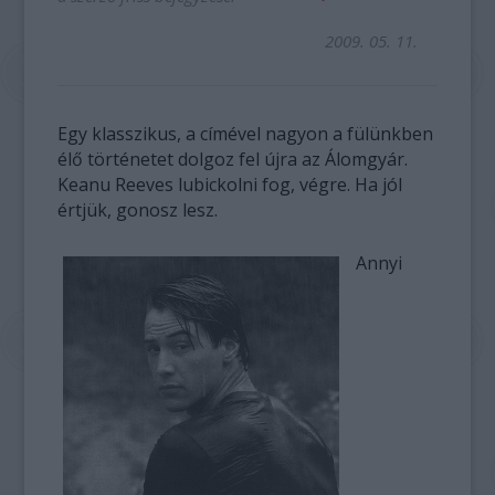
2009. 05. 11.
Egy klasszikus, a címével nagyon a fülünkben
élő történetet dolgoz fel újra az Álomgyár.
Keanu Reeves lubickolni fog, végre. Ha jól
értjük, gonosz lesz.
Annyi