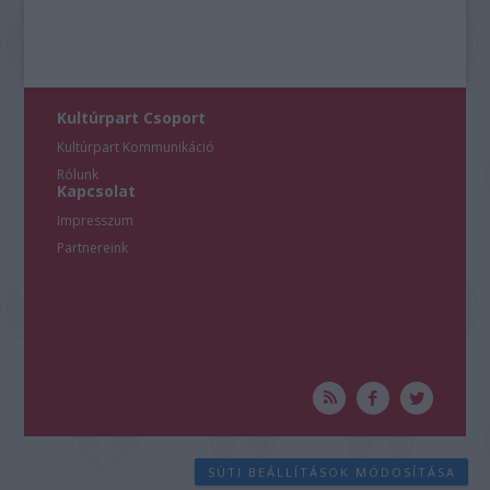
Kultúrpart Csoport
Kultúrpart Kommunikáció
Rólunk
Kapcsolat
Impresszum
Partnereink
SÜTI BEÁLLÍTÁSOK MÓDOSÍTÁSA