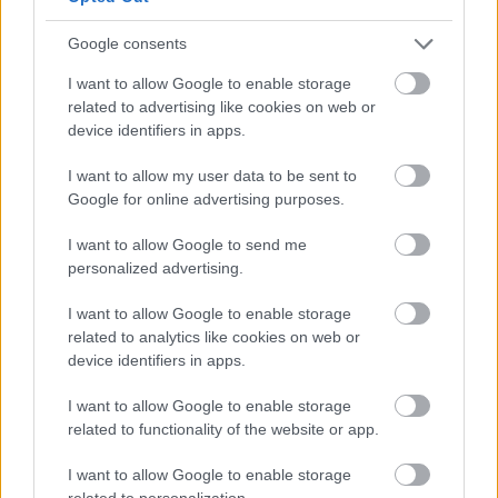
VÁLHATTÁL VOLNA?
Google consents
I want to allow Google to enable storage
related to advertising like cookies on web or
device identifiers in apps.
I want to allow my user data to be sent to
Google for online advertising purposes.
TERMÉSZETFELETTI ERŐK ÉS ELFELEDETT
TITKOK: ITT A SHELBY OAKS – A GONOSZ
I want to allow Google to send me
NYOMÁBAN MAGYAR ELŐZETESE
personalized advertising.
I want to allow Google to enable storage
related to analytics like cookies on web or
device identifiers in apps.
I want to allow Google to enable storage
related to functionality of the website or app.
SZÁGULDÁS, SÁRKÁNYOK, ROSSZFIÚK – A NYÁR
10 LEGKEDVELTEBB MOZIJA MAGYARORSZÁGON
I want to allow Google to enable storage
related to personalization.