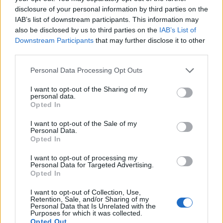
foglalkozott, nagy rendezése még nem volt.
disclosure of your personal information by third parties on the
Hát akkor most talán.
IAB’s list of downstream participants. This information may
also be disclosed by us to third parties on the
IAB’s List of
A Universal azt tervezi, hogy a Dr. Jekyll és
Downstream Participants
that may further disclose it to other
Mr. Hyde-sztoriból egy úgymond
third parties.
klasszikusabb, finomabb feldolgozást is
Please note that this website/app uses one or more Google
készít ezzel párhuzamosan.
Personal Data Processing Opt Outs
services and may gather and store information including but
not limited to your visit or usage behaviour. You may click to
I want to opt-out of the Sharing of my
personal data.
grant or deny consent to Google and its third-party tags to
Opted In
use your data for below specified purposes in below Google
consent section.
Film
Sorozatok
Mozi
Tévé
Külföldi
Filmpremier
I want to opt-out of the Sale of my
Personal Data.
Hollywoodi filmipar
Filmsztárok
Opted In
I want to opt-out of processing my
Personal Data for Targeted Advertising.
Opted In
I want to opt-out of Collection, Use,
Retention, Sale, and/or Sharing of my
Personal Data that Is Unrelated with the
Purposes for which it was collected.
Opted Out
SZEMBE MERSZ NÉZNI AZZAL, AKIVÉ