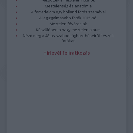
Megjöttek a meztelen hősnők
Meztelenség és anatómia
A forradalom egy holland fotós szemével
A legizgalmasabb fotók 2015-ből
Meztelen fővárosiak
Készülőben a nagy meztelen album
Nézd meg a 48-as szabadságharc hőseiről készült
fotókat!
Hírlevél feliratkozás