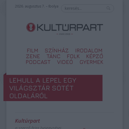
2026. augusztus 7. – Ibolya
FILM
SZÍNHÁZ
IRODALOM
ZENE
TÁNC
FOLK
KÉPZŐ
PODCAST
VIDEÓ
GYERMEK
LEHULL A LEPEL EGY
VILÁGSZTÁR SÖTÉT
OLDALÁRÓL
Kultúrpart
a szerző friss bejegyzései