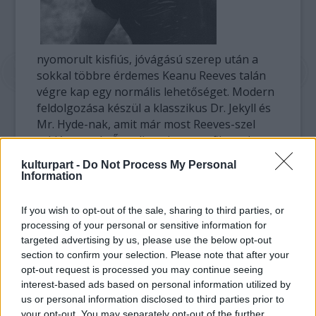
nyomorult kisfiús, jóvágású szerep után a
sokkal többre érdemes Keanu Reeves talán
végre kap egy normális lehetőséget. Modern
feldolgozása készül a klasszikus Dr. Jekyll és
Mr. Hyde-nak, amit már most Reeves-szel
reklámoznak. Ő pedig, mint azt a filmmel
kapcsolatos sajtóhírek állítják, örül a
kulturpart -
Do Not Process My Personal
felkérésnek, mert végre megmutathat
Information
valamit az eddig annyira rejtett sötétebbik
énjéből.
If you wish to opt-out of the sale, sharing to third parties, or
processing of your personal or sensitive information for
A cím egyszerűen Jekyll lesz, a
targeted advertising by us, please use the below opt-out
forgatókönyvet A szabadság útjaiért BAFTA-
section to confirm your selection. Please note that after your
díj-jelölést is kapott Justin Haythe jegyzi, a
opt-out request is processed you may continue seeing
interest-based ads based on personal information utilized by
rendező pedig Nicolas Winding Refn lesz, aki
us or personal information disclosed to third parties prior to
eddig jórészt tévéfilmek rendezésével
your opt-out. You may separately opt-out of the further