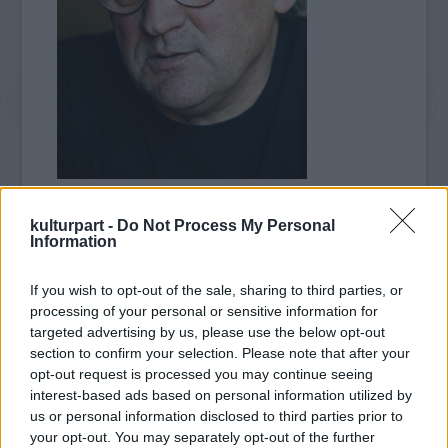
orvosoknak és annak a 650 katonának a
harcáról szól, akiket nem hagytak meghalni,
kulturpart -
Do Not Process My Personal
Information
és akiket „kísérleti nyulak klubja” néven
operáltak meg, hogy visszatérhessenek az
életbe.
If you wish to opt-out of the sale, sharing to third parties, or
processing of your personal or sensitive information for
targeted advertising by us, please use the below opt-out
"Jeremy azonnal elvállalta a felkérést" –
section to confirm your selection. Please note that after your
mondta el az Este rendezője, Koltai Lajos.
opt-out request is processed you may continue seeing
interest-based ads based on personal information utilized by
"Helen egyelőre nem mondott még igent, pár
us or personal information disclosed to third parties prior to
nap gondolkodási időt kért. Szeretné
your opt-out. You may separately opt-out of the further