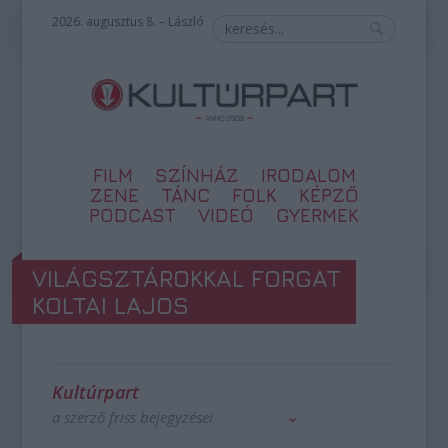
2026. augusztus 8. – László
FILM
SZÍNHÁZ
IRODALOM
ZENE
TÁNC
FOLK
KÉPZŐ
PODCAST
VIDEÓ
GYERMEK
VILÁGSZTÁROKKAL FORGAT
KOLTAI LAJOS
Kultúrpart
a szerző friss bejegyzései