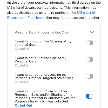
elvállalni, de függőben van egy saját
disclosure of your personal information by third parties on the
forgatókönyve, amit ősszel kezdene forgatni.
IAB’s list of downstream participants. This information may
Én is ekkor terveztem a kezdést, jövő
also be disclosed by us to third parties on the
IAB’s List of
szeptember környékén kerülhetne moziba a
Downstream Participants
that may further disclose it to other
film" – árulta el Koltai, aki a még ma is élő 30
third parties.
katona közül párat fel is keresett
Please note that this website/app uses one or more Google
Personal Data Processing Opt Outs
otthonában.
services and may gather and store information including but
not limited to your visit or usage behaviour. You may click to
I want to opt-out of the Sharing of my
personal data.
grant or deny consent to Google and its third-party tags to
Opted In
use your data for below specified purposes in below Google
consent section.
I want to opt-out of the Sale of my
Film
Magyar film
Personal Data.
Opted In
I want to opt-out of processing my
Personal Data for Targeted Advertising.
Opted In
I want to opt-out of Collection, Use,
Retention, Sale, and/or Sharing of my
Personal Data that Is Unrelated with the
Purposes for which it was collected.
SZEMBE MERSZ NÉZNI AZZAL, AKIVÉ
Opted Out