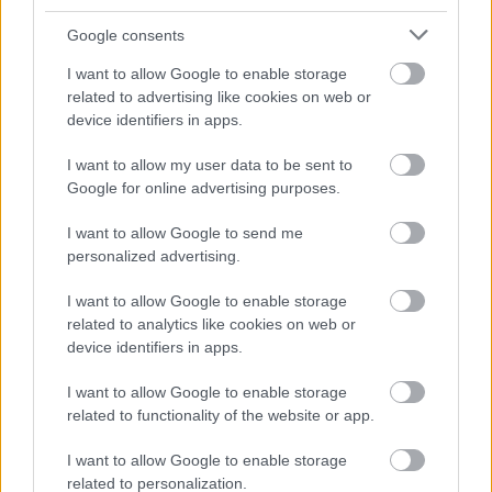
VÁLHATTÁL VOLNA?
Google consents
I want to allow Google to enable storage
related to advertising like cookies on web or
device identifiers in apps.
I want to allow my user data to be sent to
Google for online advertising purposes.
ONE MORE LIKE: A MAGYAR SPORTDRÁMA, AMI
MEGHÓDÍTOTTA LAS VEGAST IS
I want to allow Google to send me
personalized advertising.
I want to allow Google to enable storage
related to analytics like cookies on web or
device identifiers in apps.
I want to allow Google to enable storage
NÉGY TITOKZATOS FŐHŐS EGY LAKÁSBAN -
related to functionality of the website or app.
ISMERD MEG KÖZELEBBRŐL AZ EGYKUTYA
FŐSZEREPLŐIT
I want to allow Google to enable storage
related to personalization.