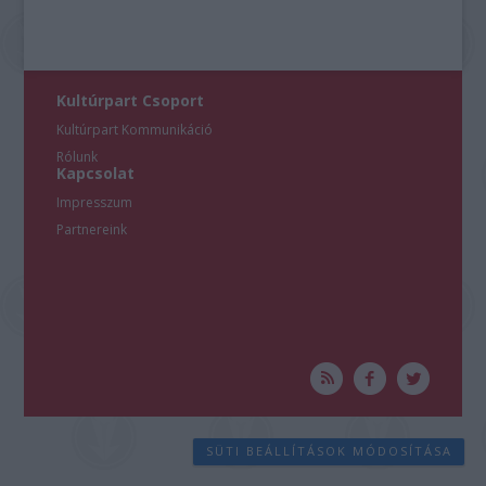
Kultúrpart Csoport
Kultúrpart Kommunikáció
Rólunk
Kapcsolat
Impresszum
Partnereink
SÜTI BEÁLLÍTÁSOK MÓDOSÍTÁSA