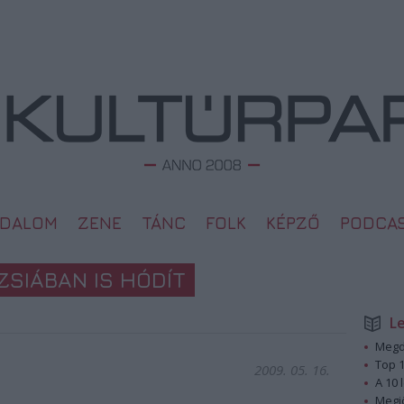
ODALOM
ZENE
TÁNC
FOLK
KÉPZŐ
PODCA
ZSIÁBAN IS HÓDÍT
L
Megd
Top 1
2009. 05. 16.
A 10 
Megj