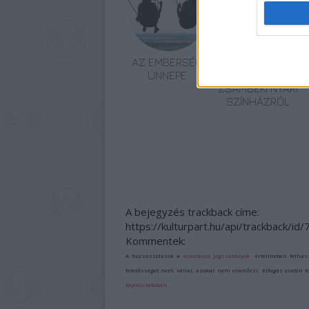
AZ EMBERSÉG
VECSEI H.
ÜNNEPE
MIKLÓS A
ZSÁMBÉKI NYÁRI
SZÍNHÁZRÓL
A bejegyzés trackback címe:
https://kulturpart.hu/api/trackback/id
Kommentek:
A hozzászólások a
vonatkozó jogszabályok
értelmében felhas
felelősséget nem vállal, azokat nem ellenőrzi. Kifogás esetén 
tájékoztatóban
.