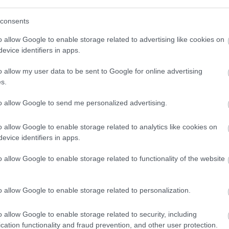
önyv, noha teljes mértékben a magyar olvasónak
consents
bármilyen nyelvre le fogják fordítani" -
o allow Google to enable storage related to advertising like cookies on
evice identifiers in apps.
encvenes évek második felében lezajlott belgrádi
agyar puha diktatúráról is, továbbá az író
o allow my user data to be sent to Google for online advertising
s.
erek viszonyáról a történelemhez és a
 legelőször bolgárul jelent meg. Zilahy szerint a
to allow Google to send me personalized advertising.
t, amely később meghozta a nyarat". Eddig több mint
erűlátó azzal kapcsolatban hogy a nyelvek száma
o allow Google to enable storage related to analytics like cookies on
s.
evice identifiers in apps.
o allow Google to enable storage related to functionality of the website
o allow Google to enable storage related to personalization.
o allow Google to enable storage related to security, including
cation functionality and fraud prevention, and other user protection.