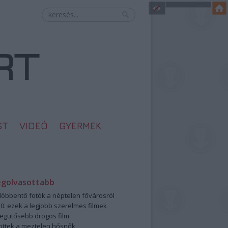
ST
VIDEÓ
GYERMEK
egolvasottabb
öbbentő fotók a néptelen fővárosról
0: ezek a legjobb szerelmes filmek
legütősebb drogos film
öttek a meztelen hősnők