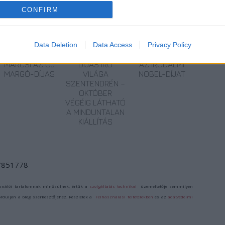
CONFIRM
ERDŐ VAN
KRASZNAHORKAI
KRASZNAHORKAI
Data Deletion
Data Access
Privacy Policy
IDEBENN: TÓTH
LÁSZLÓ NOBEL-
LÁSZLÓ KAPTA
MARCSI AZ ÚJ
DÍJAS ÍRÓ
AZ IRODALMI
MARGÓ-DÍJAS
VILÁGA
NOBEL-DÍJAT
SZENTENDRÉN –
OKTÓBER
VÉGÉIG LÁTHATÓ
A MINDUNTALAN
KIÁLLÍTÁS
/7851778
ználói tartalomnak minősülnek, értük a
szolgáltatás technikai
üzemeltetője semmilyen
forduljon a blog szerkesztőjéhez. Részletek a
Felhasználási feltételekben
és az
adatvédelmi