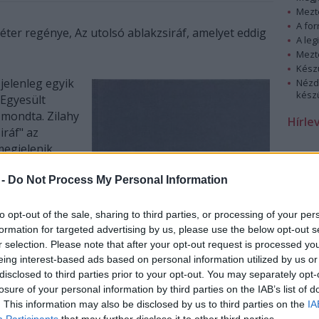
Mezt
A fo
éter regénye, Az utolsó ablakzsiráf, amelyet eddig
A leg
Mezt
Kész
jelenleg egyik
Nézd
készü
Egyesült
mondta. Zilahy
Hírle
iráf" az
egjelenik.
 -
Do Not Process My Personal Information
 Pustaka kiadó
 kedvező
jelent meg, és a
to opt-out of the sale, sharing to third parties, or processing of your per
 a különböző
formation for targeted advertising by us, please use the below opt-out s
r selection. Please note that after your opt-out request is processed y
eing interest-based ads based on personal information utilized by us or
disclosed to third parties prior to your opt-out. You may separately opt-
illiós muzulmán
losure of your personal information by third parties on the IAB’s list of
zöltek a
. This information may also be disclosed by us to third parties on the
IA
rta Post utalt
Participants
that may further disclose it to other third parties.