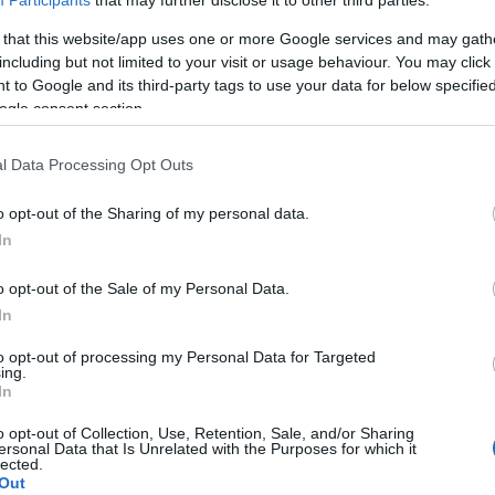
 el komoly
mú napilap, a
 that this website/app uses one or more Google services and may gath
including but not limited to your visit or usage behaviour. You may click 
történetek és a történelem egymásra utaltságát
 to Google and its third-party tags to use your data for below specifi
rul, hogy az indonéz közönség saját korábbi
ogle consent section.
 a kelet-európai rendszerváltó tüntetésekben -
l Data Processing Opt Outs
zemélyes vonatkozások egyedi kombinációját
o opt-out of the Sharing of my personal data.
 a regény a diákok számára Indonéziában is kedvenc
In
gnagyobb kereskedelmi tévécsatorna hírműsorában
 szemével" leplezi le a diktatúrát. Egy másik
o opt-out of the Sale of my Personal Data.
ngozatta: noha Zilahy magyar kulturális háttere
In
a regény mégis nemzetközivé vált.
to opt-out of processing my Personal Data for Targeted
k? Zilahy úgy vélte, valamire szerencsésen
ing.
In
különböző kultúrák fogadják be, lelkes kritikák
mindenhol mást emelnek ki. Az egyik országban a
o opt-out of Collection, Use, Retention, Sale, and/or Sharing
ban a történelemhez fűződő viszonyt, a
ersonal Data that Is Unrelated with the Purposes for which it
lected.
t méltatják, a negyedikben a humort.
Out