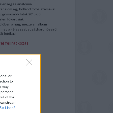
elenség és anatómia
rradalom egy holland fotós szemével
izgalmasabb fotók 2015-ből
elen fővárosiak
ülőben a nagy meztelen album
 meg a 48-as szabadságharc hőseiről
lt fotókat!
vél feliratkozás
sonal or
ection to
ou may
 personal
out of the
 downstream
B’s List of