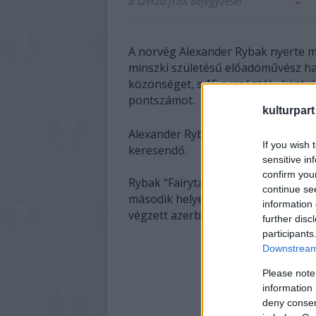
a szerző friss bejegyzései
A norvég Alexander Rybak nyerte me
minszki születésű előadóművész han
közönséget, s 15 országtól - közt
pontszámot.
kulturpart
Alexander Rybak úgy fogalmazott,
If you wish 
keresendő.
sensitive in
confirm you
Rybak "Fairytal" (Tündérmese) cím
continue se
második helyen 218 ponttal végzett 
information 
végzett azerbajdzsáni előadóművész
further disc
participants
Downstream 
Please note
information 
deny consent