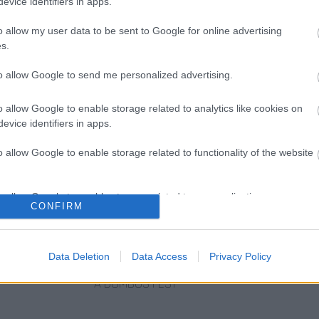
evice identifiers in apps.
meg az Eurovíziós Dalversenyt, amelyet 54-szer
szkvában.
o allow my user data to be sent to Google for online advertising
s.
to allow Google to send me personalized advertising.
o allow Google to enable storage related to analytics like cookies on
evice identifiers in apps.
o allow Google to enable storage related to functionality of the website
o allow Google to enable storage related to personalization.
CONFIRM
AZ EMBERSÉG
„AZ EMBERT
ETNOFON AZ I.
o allow Google to enable storage related to security, including
ÜNNEPE
EMBERRÉ
ONIFESZT-EN
cation functionality and fraud prevention, and other user protection.
TETTE…” –
Data Deletion
Data Access
Privacy Policy
VASÁRNAP ZÁRT
A DOMBOS FEST