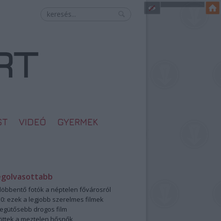
ST
VIDEÓ
GYERMEK
egolvasottabb
öbbentő fotók a néptelen fővárosról
0: ezek a legjobb szerelmes filmek
legütősebb drogos film
öttek a meztelen hősnők