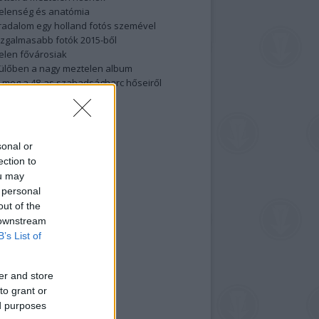
elenség és anatómia
rradalom egy holland fotós szemével
izgalmasabb fotók 2015-ből
elen fővárosiak
ülőben a nagy meztelen album
 meg a 48-as szabadságharc hőseiről
lt fotókat!
vél feliratkozás
sonal or
ection to
ou may
 personal
out of the
 downstream
B’s List of
er and store
to grant or
ed purposes