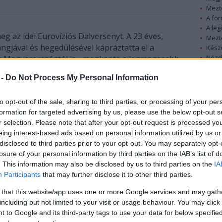
Mezt
A fo
A leg
g az idei Eurovíziós Dalversenyt. A 23 éves,
Mezt
gjával és hegedülésével kápráztatta el a
Kész
Nézd
ük Magyarországtól is - megkapta a legmagasabb
készü
 -
Do Not Process My Personal Information
Hírle
 hogy győzelmének titka a hegedűszóban
to opt-out of the sale, sharing to third parties, or processing of your per
formation for targeted advertising by us, please use the below opt-out s
r selection. Please note that after your opt-out request is processed y
ű dala 387 pontot kapott, messze megelőzve a
eing interest-based ads based on personal information utilized by us or
izlandi, illetve a harmadik helyen 207 ponttal
disclosed to third parties prior to your opt-out. You may separately opt-
 dalát.
losure of your personal information by third parties on the IAB’s list of
. This information may also be disclosed by us to third parties on the
IA
Participants
that may further disclose it to other third parties.
 that this website/app uses one or more Google services and may gath
including but not limited to your visit or usage behaviour. You may click 
 to Google and its third-party tags to use your data for below specifi