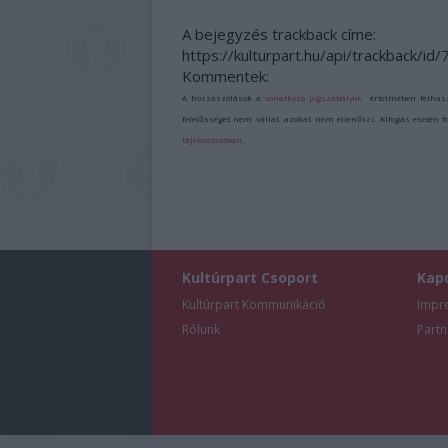
A bejegyzés trackback címe:
https://kulturpart.hu/api/trackback/id
Kommentek:
A hozzászólások a
vonatkozó jogszabályok
értelmében felhas
felelősséget nem vállal, azokat nem ellenőrzi. Kifogás esetén 
tájékoztatóban
.
Kultúrpart Csoport
Kap
Kultúrpart Kommunikáció
Impr
Rólunk
Partn