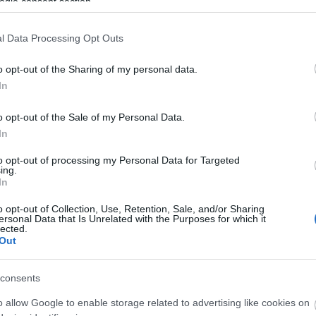
ogle consent section.
l Data Processing Opt Outs
o opt-out of the Sharing of my personal data.
In
o opt-out of the Sale of my Personal Data.
In
to opt-out of processing my Personal Data for Targeted
ing.
In
o opt-out of Collection, Use, Retention, Sale, and/or Sharing
rosban, Minszkben született, négyéves volt, amikor
ersonal Data that Is Unrelated with the Purposes for which it
ba. Oslo mellett nőtt fel. Szülei zenészek, ezért
lected.
Out
ezdett hegedülni és zongorázni, dalokat komponált
giai tehetségkutató versenyeken, s az egyiken
edűsként fellépett Pinchas Zukermann világhírű
consents
 karmesterrel, de színházban is szerepelt.
o allow Google to enable storage related to advertising like cookies on