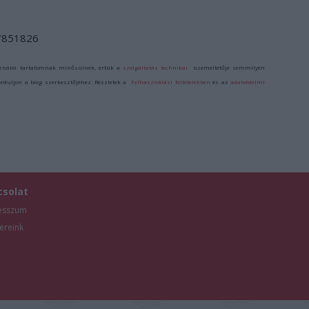
/7851826
ználói tartalomnak minősülnek, értük a
szolgáltatás technikai
üzemeltetője semmilyen
forduljon a blog szerkesztőjéhez. Részletek a
Felhasználási feltételekben
és az
adatvédelmi
csolat
esszum
ereink