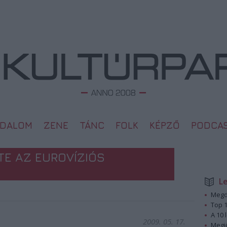
ODALOM
ZENE
TÁNC
FOLK
KÉPZŐ
PODCA
TE AZ EUROVÍZIÓS
L
Megd
Top 1
A 10 
2009. 05. 17.
Megj