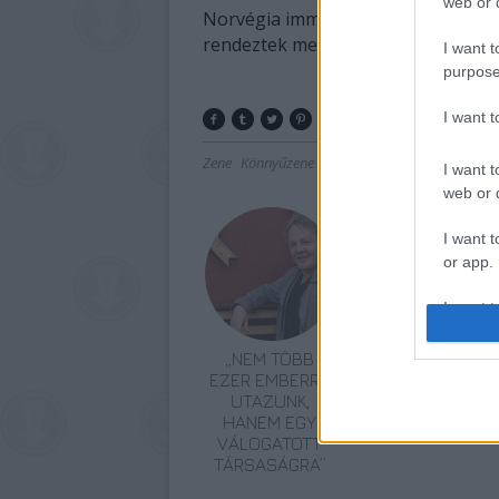
web or d
Norvégia immár harmadszor nyerte 
rendeztek meg az idén, ezúttal Mo
I want t
purpose
I want 
Zene
Könnyűzene
I want t
web or d
I want t
or app.
I want t
„NEM TÖBB
ELSTARTOLT A
I want t
EZER EMBERRE
MŰVÉSZETEK
authenti
UTAZUNK,
VÖLGYE
HANEM EGY
VÁLOGATOTT
TÁRSASÁGRA”