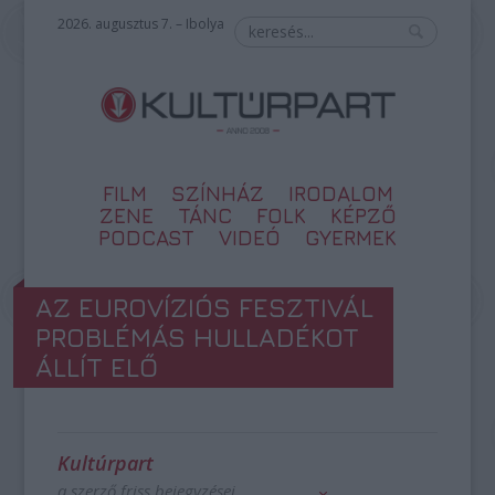
2026. augusztus 7. – Ibolya
FILM
SZÍNHÁZ
IRODALOM
ZENE
TÁNC
FOLK
KÉPZŐ
PODCAST
VIDEÓ
GYERMEK
AZ EUROVÍZIÓS FESZTIVÁL
PROBLÉMÁS HULLADÉKOT
ÁLLÍT ELŐ
Kultúrpart
a szerző friss bejegyzései