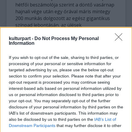
hétfői beszámolója szerint a döntő vasárnap
hajnali vége után egy órával máris mintegy
200 munkás dolgozott az egész gigantikus
színpad lebontásán, az ülések
összeszedésén, hétfőn ugyanis az Olimpiai
stadionban már más rendezvény zajlik.
kulturpart -
Do Not Process My Personal
Information
A mintegy 700 négyzetméternyi üvegborítás
If you wish to opt-out of the sale, sharing to third parties, or
nagy része egyszerűen az itteni MÉH-be
processing of your personal or sensitive information for
kerül. Mintegy 300 négyzetmétert is újra
targeted advertising by us, please use the below opt-out
hasznosítanak: egy pincészet vette meg,
section to confirm your selection. Please note that after your
hogy pezsgősüvegeket gyártasson belőle -
opt-out request is processed you may continue seeing
tudta meg a lap.
interest-based ads based on personal information utilized by
us or personal information disclosed to third parties prior to
A szervezők azonban még mérlegelik, hogy
your opt-out. You may separately opt-out of the further
egy kisebb részből esetleg szuvenírokat
disclosure of your personal information by third parties on the
készítsenek és bocsássanak áruba.
IAB’s list of downstream participants. This information may
also be disclosed by us to third parties on the
IAB’s List of
Downstream Participants
that may further disclose it to other
third parties.