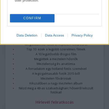
user protection.
CONFIRM
Data Deletion
Data Access
Privacy Policy
Legolvasottabb
Megdöbbentő fotók a néptelen fővárosról
Top 10: ezek a legjobb szerelmes filmek
A 10 legütősebb drogos film
Megjöttek a meztelen hősnők
Meztelenség és anatómia
A forradalom egy holland fotós szemével
A legizgalmasabb fotók 2015-ből
Meztelen fővárosiak
Készülőben a nagy meztelen album
Nézd meg a 48-as szabadságharc hőseiről készült
fotókat!
Hírlevél feliratkozás