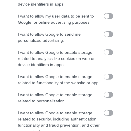
„NEM TÖBB EZER EMBERRE UTAZUNK, HANEM
device identifiers in apps.
EGY VÁLOGATOTT TÁRSASÁGRA”
I want to allow my user data to be sent to
Google for online advertising purposes.
I want to allow Google to send me
personalized advertising.
I want to allow Google to enable storage
ITT A WHEN THE MUSIC’S OVER LEGÚJABB
related to analytics like cookies on web or
SINGLE-JE: MOONLIGHT DRIVE
device identifiers in apps.
I want to allow Google to enable storage
related to functionality of the website or app.
A bejegyzés trackback címe:
https://kulturpart.hu/api/trackback/id/7851902
I want to allow Google to enable storage
Kommentek:
related to personalization.
A hozzászólások a
vonatkozó jogszabályok
értelmében felhasználói tartalomnak
I want to allow Google to enable storage
minősülnek, értük a
szolgáltatás technikai
üzemeltetője semmilyen felelősséget
related to security, including authentication
nem vállal, azokat nem ellenőrzi. Kifogás esetén forduljon a blog szerkesztőjéhez.
functionality and fraud prevention, and other
Részletek a
Felhasználási feltételekben
és az
adatvédelmi tájékoztatóban
.