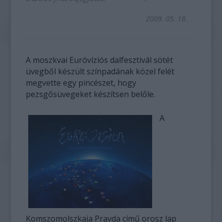
2009. 05. 18.
A moszkvai Euróvíziós dalfesztivál sötét
üvegből készült színpadának közel felét
megvette egy pincészet, hogy
pezsgősüvegeket készítsen belőle.
A
Komszomolszkaja Pravda című orosz lap