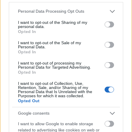
Please note that this website/app uses one or more Google
Personal Data Processing Opt Outs
Zene
Rock
Pop
Eurovíziós Dalfesztivál
Elektronikus
services and may gather and store information including but
Könnyűzene
Fesztiválok
Koncertpiac
not limited to your visit or usage behaviour. You may click to
I want to opt-out of the Sharing of my
personal data.
grant or deny consent to Google and its third-party tags to
Opted In
use your data for below specified purposes in below Google
consent section.
I want to opt-out of the Sale of my
Personal Data.
Opted In
I want to opt-out of processing my
Personal Data for Targeted Advertising.
JJ MEGNYERTE AZ EUROVÍZIÓS DALFESZTIVÁLT,
Opted In
MELYBEN A BUDAPEST SCORING ORCHESTRA IS
KÖZREMŰKÖDÖTT
I want to opt-out of Collection, Use,
Retention, Sale, and/or Sharing of my
Personal Data that Is Unrelated with the
Purposes for which it was collected.
Opted Out
Google consents
I want to allow Google to enable storage
related to advertising like cookies on web or