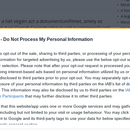
Mezt
A fo
A leg
 a hét végén azt a dokumentumfilmet, amely az
Mezt
t éves Farrah Fawcett rákkal való küzdelméről szól.
Kész
Nézd
készü
 -
Do Not Process My Personal Information
Az NBC közlése szerint egy éve nem akadt arra
példa, hogy a péntek esti csúcsidőben ennyien
Hírle
to opt-out of the sale, sharing to third parties, or processing of your per
kíváncsiak lettek volna valamelyik műsorára. A
formation for targeted advertising by us, please use the below opt-out s
színésznő - Charlie angyalainak egyike - 2006 óta
r selection. Please note that after your opt-out request is processed y
viaskodik a szörnyű kórral, akkor diagnosztizálták
eing interest-based ads based on personal information utilized by us or
nála a végbélrákot, amely azóta átterjedt a májára
disclosed to third parties prior to your opt-out. You may separately opt-
is. A film tulajdonképpen saját videofelvételeiből
losure of your personal information by third parties on the IAB’s list of
áll, amelyet eredetileg azért készített, hogy szűk
. This information may also be disclosed by us to third parties on the
IA
körben, hozzátartozóinak és barátainak levetítse.
Participants
that may further disclose it to other third parties.
 érdemes lenne a nagy nyilvánosságnak is
 that this website/app uses one or more Google services and may gath
 merítenek belőle.
including but not limited to your visit or usage behaviour. You may click 
 to Google and its third-party tags to use your data for below specifi
 követhető nyomon, kezdve a kétségbeeséstől, a
ogle consent section.
yógymódok viszontagságain át az újra és újra