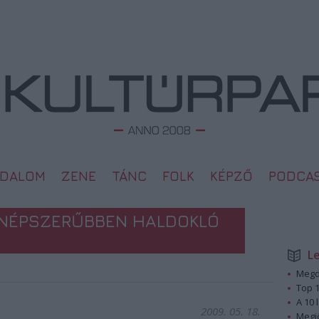
ODALOM
ZENE
TÁNC
FOLK
KÉPZŐ
PODCA
GNÉPSZERŰBBEN HALDOKLÓ
L
Megd
Top 1
A 10 
2009. 05. 18.
Megj