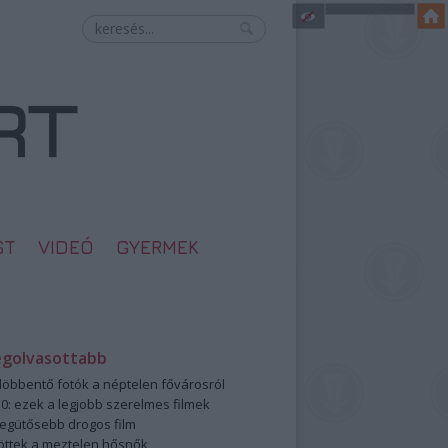
ST
VIDEÓ
GYERMEK
egolvasottabb
öbbentő fotók a néptelen fővárosról
0: ezek a legjobb szerelmes filmek
legütősebb drogos film
öttek a meztelen hősnők