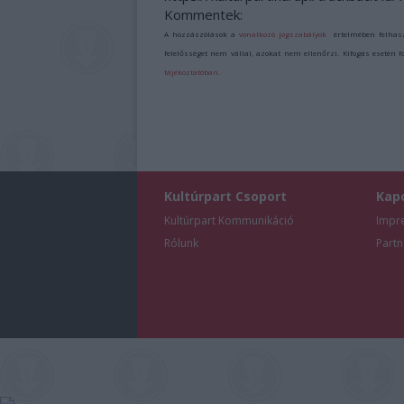
Kommentek:
A hozzászólások a
vonatkozó jogszabályok
értelmében felhas
felelősséget nem vállal, azokat nem ellenőrzi. Kifogás esetén 
tájékoztatóban
.
Kultúrpart Csoport
Kap
Kultúrpart Kommunikáció
Impr
Rólunk
Partn