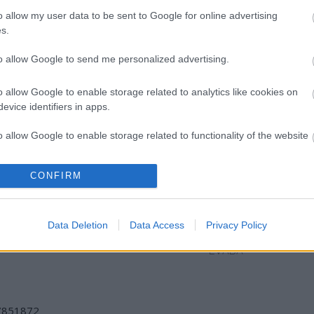
o allow my user data to be sent to Google for online advertising
s.
to allow Google to send me personalized advertising.
o allow Google to enable storage related to analytics like cookies on
evice identifiers in apps.
o allow Google to enable storage related to functionality of the website
„NEM TÖBB
VILÁGZENÉK A
KELEMEN
CONFIRM
o allow Google to enable storage related to personalization.
EZER EMBERRE
LEGJOBB
BARNABÁS: A
UTAZUNK,
MINŐSÉGBEN
FESZTIVÁL
HANEM EGY
AKADÉMIA
o allow Google to enable storage related to security, including
VÁLOGATOTT
BUDAPEST
Data Deletion
Data Access
Privacy Policy
cation functionality and fraud prevention, and other user protection.
TÁRSASÁGRA”
JUBILEUMI 10.
ÉVADA
/7851872