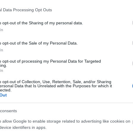
tán az elkeseredettség ismétlődő hullámai
l Data Processing Opt Outs
en egykoron fenséges, divatot teremtő buja, szőke
a felismerhetetlenségig beesett.
o opt-out of the Sharing of my personal data.
In
 Texas állambeli Corpus Christiben született.
e neve és arca akkoriban kezdett ismertté válni,
o opt-out of the Sale of my Personal Data.
több show-műsorba hívták vendégként. Pályáján
In
fürdőruhában ábrázoló - és mintegy nyolcmilliós
zter egész Amerika férfilakosságát elbűvölte a
to opt-out of processing my Personal Data for Targeted
ing.
aron Spelling és Leonard Goldberg producereket
In
yalai (Charlie's Angels) címmel készülő
lőnek. A színésznő három szezonon át a sorozat
o opt-out of Collection, Use, Retention, Sale, and/or Sharing
ersonal Data that Is Unrelated with the Purposes for which it
kor a szériának vége szakadt, hírnevét nem tudta
lected.
ekre váltani Hollywoodban. Bár játszott filmekben
Out
 tűnt fel a nyolcvanas és a kilencvenes években.
consents
apró orális gyönyörökhöz: ITT.
o allow Google to enable storage related to advertising like cookies on
evice identifiers in apps.