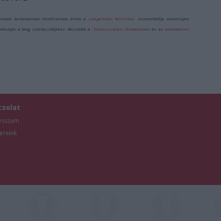
ználói tartalomnak minősülnek, értük a
szolgáltatás technikai
üzemeltetője semmilyen
forduljon a blog szerkesztőjéhez. Részletek a
Felhasználási feltételekben
és az
adatvédelmi
csolat
esszum
ereink