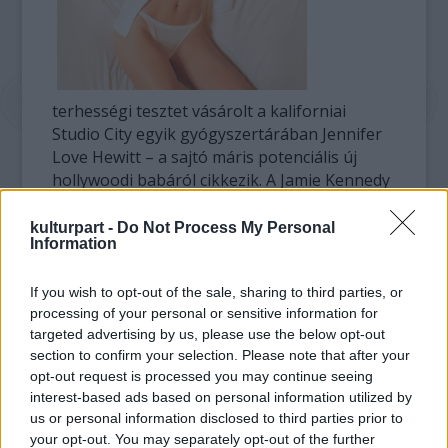
terhességi tesztet vásárolt a kaliforniai
Studio City egyik gyógyszertárában Jennifer
Love Hewitt – a sajtó máris potenciális új
hollywoodi babáról cikkezik. A Jamie Kennedy
nevű barátjával élő sorozatszínésznő nem
reagált a pár napja fölvetett sajtóértesülésre,
kulturpart -
Do Not Process My Personal
Information
ami igencsak megerősíti a gyanút.
If you wish to opt-out of the sale, sharing to third parties, or
Arról nem is beszélve, hogy az öltözködése is
processing of your personal or sensitive information for
egyre jobban simul ahhoz, amit
targeted advertising by us, please use the below opt-out
terhesdivatnak hívnak az általunk ismert
section to confirm your selection. Please note that after your
kultúrkörben: jókora nagy pongyolák, cihák s
opt-out request is processed you may continue seeing
egyebek, ezekben jár. Egy, a színésznőhöz
interest-based ads based on personal information utilized by
közel álló, neve elhallgatását kérő ismerős
us or personal information disclosed to third parties prior to
viszont azt mondja, hogy ha a hír igaz is,
your opt-out. You may separately opt-out of the further