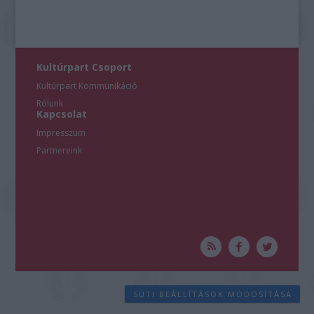
Kultúrpart Csoport
Kultúrpart Kommunikáció
Rólunk
Kapcsolat
Impresszum
Partnereink
SÜTI BEÁLLÍTÁSOK MÓDOSÍTÁSA