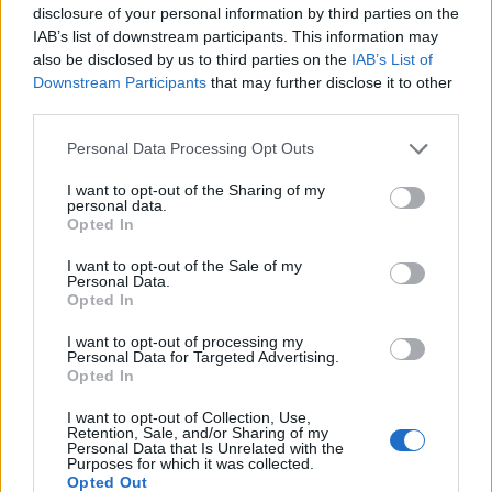
tervezett gyerekről nyilván nincs szó, mert
disclosure of your personal information by third parties on the
Jennifer egyelőre a karrierjével szeretett
IAB’s list of downstream participants. This information may
volna törődni. Hát majd kiderül, fog-e.
also be disclosed by us to third parties on the
IAB’s List of
Downstream Participants
that may further disclose it to other
third parties.
Kiderült: a Beatles tagjainak viszonya az
Please note that this website/app uses one or more Google
Personal Data Processing Opt Outs
apró orális örömökhöz.
services and may gather and store information including but
not limited to your visit or usage behaviour. You may click to
I want to opt-out of the Sharing of my
personal data.
grant or deny consent to Google and its third-party tags to
Opted In
use your data for below specified purposes in below Google
consent section.
I want to opt-out of the Sale of my
Film
Sorozatok
Tévé
Lavór
Personal Data.
Opted In
I want to opt-out of processing my
Personal Data for Targeted Advertising.
Opted In
I want to opt-out of Collection, Use,
Retention, Sale, and/or Sharing of my
Personal Data that Is Unrelated with the
Purposes for which it was collected.
MÚMIA SÍROK TITKAI, ELHAGYOTT ÉPÍTMÉNYEK
Opted Out