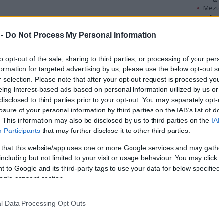
Mezt
A fo
színész párja, Kim Painter és a kis Mabel is jól van
A leg
e magazinnal.
 -
Do Not Process My Personal Information
Mezt
Kész
Chad Lowe és Kim Painter két és fél év
Nézd
to opt-out of the sale, sharing to third parties, or processing of your per
készü
alkotnak egy párt. Az Emmy-díjas színész
formation for targeted advertising by us, please use the below opt-out s
korábban tíz évig volt Hilary Swank párja,
r selection. Please note that after your opt-out request is processed y
Hírle
eing interest-based ads based on personal information utilized by us or
akitől 2007-ben vált el.
disclosed to third parties prior to your opt-out. You may separately opt-
losure of your personal information by third parties on the IAB’s list of
Lowe 15 éves kora óta dolgozik profi
. This information may also be disclosed by us to third parties on the
IA
színészként. Kilencéves volt, amikor a család
Participants
that may further disclose it to other third parties.
Los Angelesbe költözött. Szomszédjuk,
Martin Sheen tanácsára próbálkozott meg
 that this website/app uses one or more Google services and may gath
a színészettel. A középiskola után New
including but not limited to your visit or usage behaviour. You may click 
 to Google and its third-party tags to use your data for below specifi
Yorkba ment, és Alan Savage mellett tanult.
ogle consent section.
Játszott a WPA Theatre "Grotesque Love
Songs" c. darabjában, és címszereplő volt a
l Data Processing Opt Outs
massachusettsi színházi fesztivál