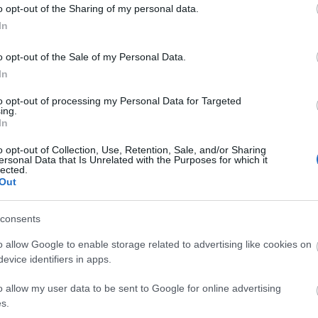
Huckleberry Finn-előadásában.
o opt-out of the Sharing of my personal data.
In
Számos tévéfilmben és sorozatban
szerepelt, többek között a nálunk is
o opt-out of the Sale of my Personal Data.
népszerű Vészhelyzetben.
In
 című
to opt-out of processing my Personal Data for Targeted
Emmy-díjjal jutalmazták az AIDS-beteg
ing.
Jesse McKenna megformálásáért.
In
o opt-out of Collection, Use, Retention, Sale, and/or Sharing
ersonal Data that Is Unrelated with the Purposes for which it
lected.
Out
consents
o allow Google to enable storage related to advertising like cookies on
evice identifiers in apps.
o allow my user data to be sent to Google for online advertising
s.