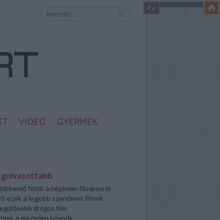
ST
VIDEÓ
GYERMEK
egolvasottabb
öbbentő fotók a néptelen fővárosról
0: ezek a legjobb szerelmes filmek
legütősebb drogos film
öttek a meztelen hősnők