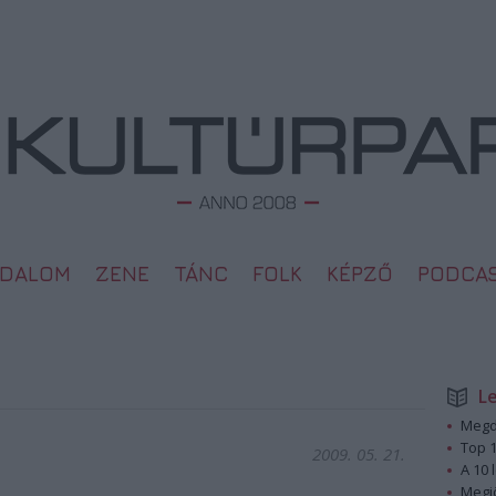
ODALOM
ZENE
TÁNC
FOLK
KÉPZŐ
PODCA
L
Megd
Top 1
2009. 05. 21.
A 10 
Megj