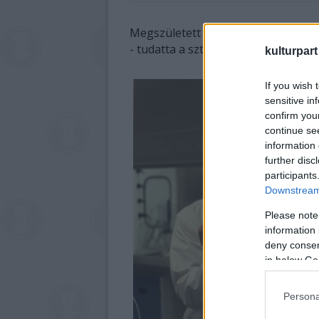
Megszületett Chad Lowe kislánya. A 
- tudatta a sztár szóvivője a Peopl
kulturpart
If you wish 
sensitive in
confirm you
continue se
information 
further disc
participants
Downstream 
Please note
information 
deny consent
in below Go
Persona