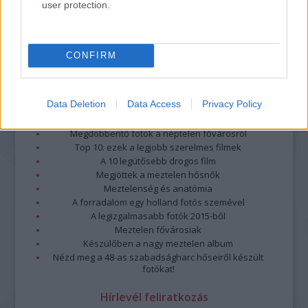
user protection.
CONFIRM
Data Deletion
Data Access
Privacy Policy
Legolvasottabb
Megdöbbentő fotók a néptelen fővárosról
Top 10: ezek a legjobb szerelmes filmek
A 10 legütősebb drogos film
Megjöttek a meztelen hősnők
Meztelenség és anatómia
A forradalom egy holland fotós szemével
A legizgalmasabb fotók 2015-ből
Meztelen fővárosiak
Készülőben a nagy meztelen album
Nézd meg a 48-as szabadságharc hőseiről készült
fotókat!
Hírlevél feliratkozás