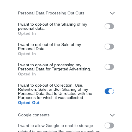
third parties.
játszotta.
Please note that this website/app uses one or more Google
Personal Data Processing Opt Outs
services and may gather and store information including but
not limited to your visit or usage behaviour. You may click to
I want to opt-out of the Sharing of my
personal data.
grant or deny consent to Google and its third-party tags to
Opted In
use your data for below specified purposes in below Google
Színház
Rendezők
consent section.
I want to opt-out of the Sale of my
Personal Data.
Opted In
I want to opt-out of processing my
Personal Data for Targeted Advertising.
Opted In
I want to opt-out of Collection, Use,
Retention, Sale, and/or Sharing of my
ÁTADTÁK A SZÍNIKRITIKUSOK DÍJÁT
Personal Data that Is Unrelated with the
Purposes for which it was collected.
Opted Out
Google consents
I want to allow Google to enable storage
related to advertising like cookies on web or