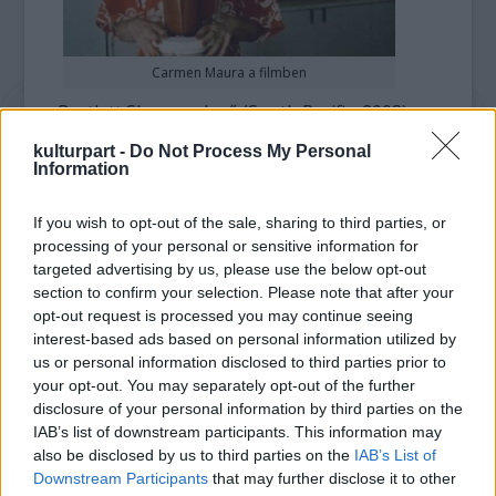
Carmen Maura a filmben
Bartlett Sher rendező (South Pacific, 2008)
David Yazbek zeneszerzővel és Jeffrey Lane
kulturpart -
Do Not Process My Personal
íróval - akik mindketten közreműködtek a
Information
2004-es A Riviéra vadorzói (Dirty Rotten
Scoundrels) című filmben - közösen dönt a
If you wish to opt-out of the sale, sharing to third parties, or
szereposztásról.
processing of your personal or sensitive information for
Az 1989-ben a legjobb nem angol nyelvű
targeted advertising by us, please use the below opt-out
alkotás kategóriájában Oscar-díjra jelölt
section to confirm your selection. Please note that after your
Almodóvar-filmből a Született feleségekhez,
opt-out request is processed you may continue seeing
illetve a Szex és New Yorkhoz hasonló
interest-based ads based on personal information utilized by
us or personal information disclosed to third parties prior to
tévésorozat is készül.
your opt-out. You may separately opt-out of the further
disclosure of your personal information by third parties on the
Az Asszonyok a teljes idegösszeomlás szélén
IAB’s list of downstream participants. This information may
nőkről szól, akiknek az élete komikus módon
also be disclosed by us to third parties on the
IAB’s List of
kereszteződik. A főbb szerepeket többek
Downstream Participants
that may further disclose it to other
között Carmen Maura és Antonio Banderas