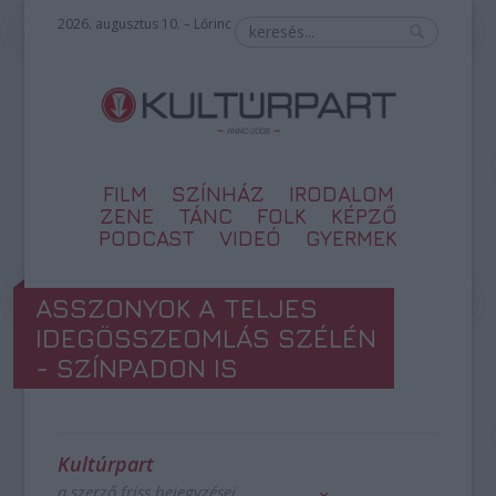
2026. augusztus 10. – Lőrinc
FILM
SZÍNHÁZ
IRODALOM
ZENE
TÁNC
FOLK
KÉPZŐ
PODCAST
VIDEÓ
GYERMEK
ASSZONYOK A TELJES
IDEGÖSSZEOMLÁS SZÉLÉN
- SZÍNPADON IS
Kultúrpart
a szerző friss bejegyzései