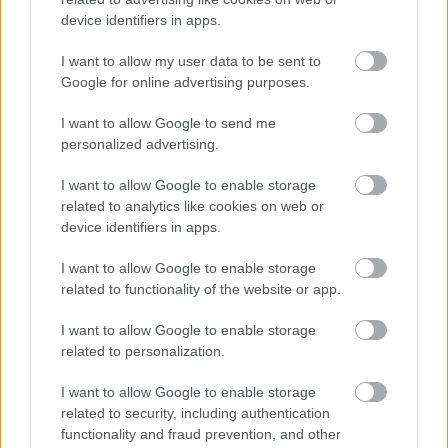
device identifiers in apps.
AZ EMBERSÉG ÜNNEPE
I want to allow my user data to be sent to
Google for online advertising purposes.
I want to allow Google to send me
personalized advertising.
I want to allow Google to enable storage
related to analytics like cookies on web or
VECSEI H. MIKLÓS A ZSÁMBÉKI NYÁRI
device identifiers in apps.
SZÍNHÁZRÓL
I want to allow Google to enable storage
related to functionality of the website or app.
A bejegyzés trackback címe:
I want to allow Google to enable storage
https://kulturpart.hu/api/trackback/id/7852090
related to personalization.
Kommentek:
A hozzászólások a
vonatkozó jogszabályok
értelmében felhasználói tartalomnak
I want to allow Google to enable storage
minősülnek, értük a
szolgáltatás technikai
üzemeltetője semmilyen felelősséget
related to security, including authentication
nem vállal, azokat nem ellenőrzi. Kifogás esetén forduljon a blog szerkesztőjéhez.
functionality and fraud prevention, and other
Részletek a
Felhasználási feltételekben
és az
adatvédelmi tájékoztatóban
.