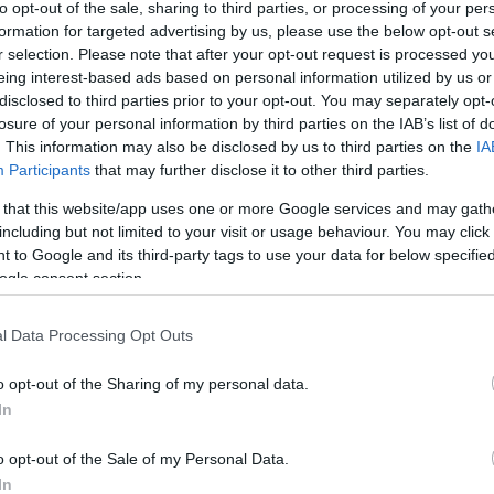
to opt-out of the sale, sharing to third parties, or processing of your per
Mezt
formation for targeted advertising by us, please use the below opt-out s
A fo
k a publicitás miatt akar adoptálni. Szerinte
r selection. Please note that after your opt-out request is processed y
A leg
kintetében sem volt önálló ötlete.
eing interest-based ads based on personal information utilized by us or
Mezt
disclosed to third parties prior to your opt-out. You may separately opt-
Kész
losure of your personal information by third parties on the IAB’s list of
e szerint a színésznő nem
Nézd
készü
. This information may also be disclosed by us to third parties on the
IA
néven, szerinte Madonna
Participants
that may further disclose it to other third parties.
ktor növelése miatt
Hírle
 that this website/app uses one or more Google services and may gath
including but not limited to your visit or usage behaviour. You may click 
Jenny Shimizu színésznővel
 to Google and its third-party tags to use your data for below specifi
ható.
ogle consent section.
, szerinte a színésznő nem
l Data Processing Opt Outs
rító volt, szerinte nem kell
o opt-out of the Sharing of my personal data.
In
o opt-out of the Sale of my Personal Data.
In