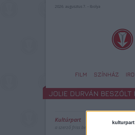
2026. augusztus 7. – Ibolya
FILM
SZÍNHÁZ
IR
JOLIE DURVÁN BESZÓL
Kultúrpart
kulturpart
a szerző friss bejegyzései