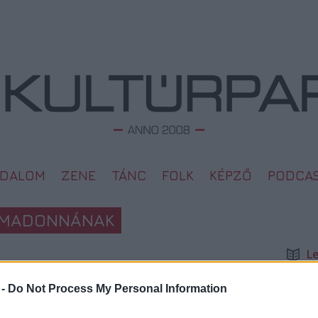
ODALOM
ZENE
TÁNC
FOLK
KÉPZŐ
PODCA
T MADONNÁNAK
L
Megd
Top 1
 -
Do Not Process My Personal Information
2009. 05. 24.
A 10 
Megj