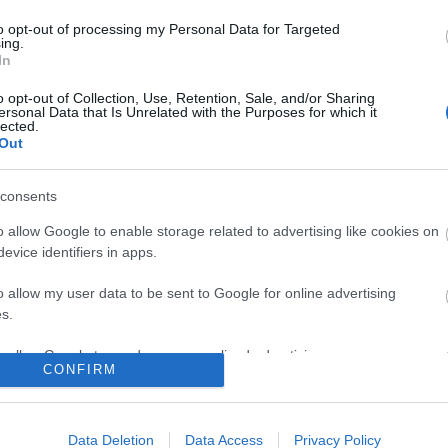
to opt-out of processing my Personal Data for Targeted
ing.
In
o opt-out of Collection, Use, Retention, Sale, and/or Sharing
ersonal Data that Is Unrelated with the Purposes for which it
lected.
Out
consents
VECSEI H.
FONÓS LEMEZ
A HEGEDŰ
MIKLÓS A
LETT AZ ÉV
ÜNNEPE: HÁROM
o allow Google to enable storage related to advertising like cookies on
ZSÁMBÉKI NYÁRI
JAZZ ALBUMA
NAPOS
evice identifiers in apps.
SZÍNHÁZRÓL
FESZTIVÁL EGY
JANUÁRI
o allow my user data to be sent to Google for online advertising
HÉTVÉGÉN
s.
to allow Google to send me personalized advertising.
CONFIRM
/7852310
o allow Google to enable storage related to analytics like cookies on
evice identifiers in apps.
ználói tartalomnak minősülnek, értük a
szolgáltatás technikai
üzemeltetője semmilyen
Data Deletion
Data Access
Privacy Policy