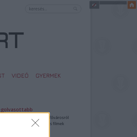
ST
VIDEÓ
GYERMEK
egolvasottabb
öbbentő fotók a néptelen fővárosról
0: ezek a legjobb szerelmes filmek
legütősebb drogos film
öttek a meztelen hősnők