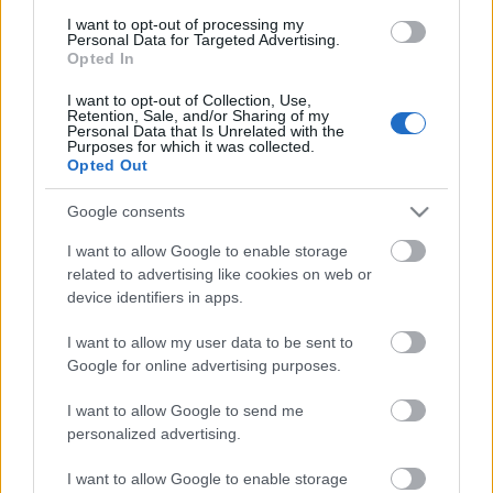
I want to opt-out of processing my
Personal Data for Targeted Advertising.
Opted In
AZ EMBERSÉG ÜNNEPE
I want to opt-out of Collection, Use,
Retention, Sale, and/or Sharing of my
Personal Data that Is Unrelated with the
Purposes for which it was collected.
Opted Out
Google consents
I want to allow Google to enable storage
BÉRLETTEL A ZENEAKADÉMIÁRA
related to advertising like cookies on web or
device identifiers in apps.
I want to allow my user data to be sent to
A bejegyzés trackback címe:
Google for online advertising purposes.
https://kulturpart.hu/api/trackback/id/7852588
Kommentek:
I want to allow Google to send me
A hozzászólások a
vonatkozó jogszabályok
értelmében felhasználói tartalomnak
personalized advertising.
minősülnek, értük a
szolgáltatás technikai
üzemeltetője semmilyen felelősséget
nem vállal, azokat nem ellenőrzi. Kifogás esetén forduljon a blog szerkesztőjéhez.
I want to allow Google to enable storage