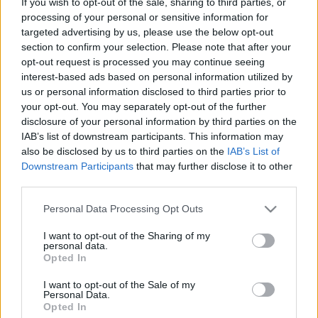
If you wish to opt-out of the sale, sharing to third parties, or
A mexikói Manneken Pis szintén pisil, pedig
processing of your personal or sensitive information for
stílusosabb lenne egy Manneken Tüssz -
targeted advertising by us, please use the below opt-out
nem papír - zsebkendővel.
section to confirm your selection. Please note that after your
opt-out request is processed you may continue seeing
interest-based ads based on personal information utilized by
us or personal information disclosed to third parties prior to
your opt-out. You may separately opt-out of the further
Lavór
disclosure of your personal information by third parties on the
IAB’s list of downstream participants. This information may
also be disclosed by us to third parties on the
IAB’s List of
Downstream Participants
that may further disclose it to other
third parties.
Please note that this website/app uses one or more Google
Personal Data Processing Opt Outs
services and may gather and store information including but
not limited to your visit or usage behaviour. You may click to
I want to opt-out of the Sharing of my
SZAVAKKAL FESTENI
personal data.
grant or deny consent to Google and its third-party tags to
Opted In
use your data for below specified purposes in below Google
consent section.
I want to opt-out of the Sale of my
Personal Data.
Opted In