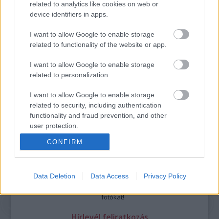
Részletek a
Felhasználási feltételekben
és az
adatvédelmi tájékoztatóban
.
related to analytics like cookies on web or
device identifiers in apps.
I want to allow Google to enable storage
related to functionality of the website or app.
I want to allow Google to enable storage
related to personalization.
Legolvasottabb
I want to allow Google to enable storage
Megdöbbentő fotók a néptelen fővárosról
related to security, including authentication
Top 10: ezek a legjobb szerelmes filmek
functionality and fraud prevention, and other
A 10 legütősebb drogos film
user protection.
Megjöttek a meztelen hősnők
Meztelenség és anatómia
CONFIRM
A forradalom egy holland fotós szemével
A legizgalmasabb fotók 2015-ből
Meztelen fővárosiak
Data Deletion
Data Access
Privacy Policy
Készülőben a nagy meztelen album
Nézd meg a 48-as szabadságharc hőseiről készült
fotókat!
Hírlevél feliratkozás