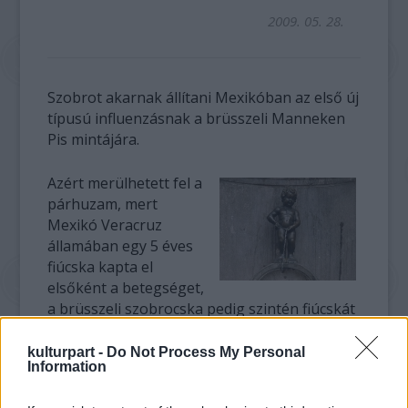
2009. 05. 28.
Szobrot akarnak állítani Mexikóban az első új
típusú influenzásnak a brüsszeli Manneken
Pis mintájára.
Azért merülhetett fel a
párhuzam, mert
Mexikó Veracruz
államában egy 5 éves
fiúcska kapta el
elsőként a betegséget,
a brüsszeli szobrocska pedig szintén fiúcskát
ábrázol, továbbá, mert a legenda szerint
levizelte az ellenséget, amely utána
kulturpart -
Do Not Process My Personal
Information
legyőzetett.