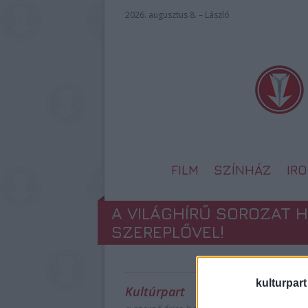
2026. augusztus 8. – László
FILM
SZÍNHÁZ
IR
A VILÁGHÍRŰ SOROZAT H
SZEREPLŐVEL!
kulturpart
Kultúrpart