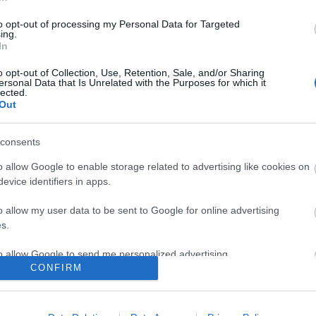
to opt-out of processing my Personal Data for Targeted
ing.
In
o opt-out of Collection, Use, Retention, Sale, and/or Sharing
ersonal Data that Is Unrelated with the Purposes for which it
lected.
Out
I
SZÁGULDÁS,
ŐRÜLT NAP,
AZ ÉV EGYIK
SÁRKÁNYOK,
ŐRÜLT FILM: JÖN
LEGJOBBAN
ROSSZFIÚK – A
A RANDOM!
VÁRT FILMJE
consents
NYÁR 10
TAROLT A
o allow Google to enable storage related to advertising like cookies on
LEGKEDVELTEBB
CINEFESTEN
MOZIJA
evice identifiers in apps.
MAGYARORSZÁGON
o allow my user data to be sent to Google for online advertising
s.
to allow Google to send me personalized advertising.
CONFIRM
/7852818
o allow Google to enable storage related to analytics like cookies on
evice identifiers in apps.
ználói tartalomnak minősülnek, értük a
szolgáltatás technikai
üzemeltetője semmilyen