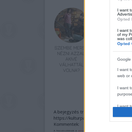
I want 
Advertis
Opted 
I want t
of my P
was col
Opted 
SZEMBE MERSZ
TERMÉSZETFELETT
NÉZNI AZZAL,
ERŐK ÉS
AKIVÉ
ELFELEDETT
Google 
VÁLHATTÁL
TITKOK: ITT A
I want t
VOLNA?
SHELBY OAKS –
A GONOSZ
web or d
NYOMÁBAN
MAGYAR
I want t
ELŐZETESE
purpose
I want 
A bejegyzés trackback címe:
https://kulturpart.hu/api/trackback/id
I want t
Kommentek:
web or d
A hozzászólások a
vonatkozó jogszabályok
értelmében felhas