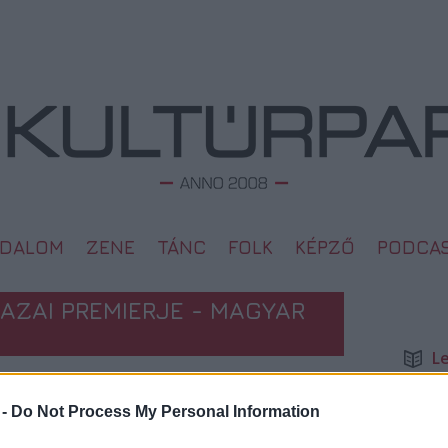
ODALOM
ZENE
TÁNC
FOLK
KÉPZŐ
PODCA
AZAI PREMIERJE - MAGYAR
L
Megd
Top 1
 -
Do Not Process My Personal Information
A 10 
2009. 06. 01.
Megj