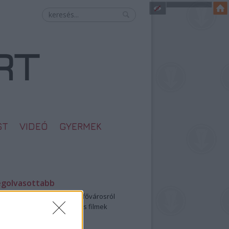
ST
VIDEÓ
GYERMEK
egolvasottabb
öbbentő fotók a néptelen fővárosról
0: ezek a legjobb szerelmes filmek
legütősebb drogos film
öttek a meztelen hősnők