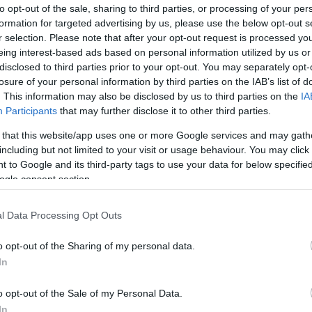
to opt-out of the sale, sharing to third parties, or processing of your per
Mezt
formation for targeted advertising by us, please use the below opt-out s
A fo
r selection. Please note that after your opt-out request is processed y
A leg
dik évadát kezdik vetíteni nemsokára itthon. A
Mezt
eing interest-based ads based on personal information utilized by us or
atnak valakit, akiben magyar a vér.
Kész
disclosed to third parties prior to your opt-out. You may separately opt-
Nézd
losure of your personal information by third parties on the IAB’s list of
készü
. This information may also be disclosed by us to third parties on the
IA
i 24-epizódokban is feltűnt. Emigráns magyar
Participants
that may further disclose it to other third parties.
 fel: apja karmester, anyja operaénekesnő volt.
Hírle
már: szerepelt a Hazudós Jakabban, Az
 that this website/app uses one or more Google services and may gath
szió címén, több magyar kötődésű produkcióban is.
including but not limited to your visit or usage behaviour. You may click 
ó István) vagy egy Esti Kornél-feldolgozásban is. Ő
 to Google and its third-party tags to use your data for below specifi
ogle consent section.
 erősen – a sorozat beharangozó sztorifűzésétől
l Data Processing Opt Outs
 a dolognak.
o opt-out of the Sharing of my personal data.
In
o opt-out of the Sale of my Personal Data.
ier
Hollywoodi filmipar
In