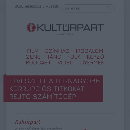
2026. augusztus 8. – László
FILM
SZÍNHÁZ
IRODALOM
ZENE
TÁNC
FOLK
KÉPZŐ
PODCAST
VIDEÓ
GYERMEK
ELVESZETT A LEGNAGYOBB
KORRUPCIÓS TITKOKAT
REJTŐ SZÁMÍTÓGÉP
Kultúrpart
a szerző friss bejegyzései