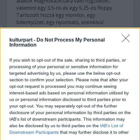
adatok magnókazettára való rögzítését,
valamint egy 3,5-ös és egy 5,25-ös floppy.
Tartozott hozzá egy monitor, egy
billentyűzet, egy nyomtató, ezenkívül
összekapcsolásra és feltöltésre használható
kábelek.
kulturpart -
Do Not Process My Personal
Information
A komputer rendelkezett szövegkereső
programmal és a beletelepített Magellán-
If you wish to opt-out of the sale, sharing to third parties, or
program tartalmazza mindazt, ami a vizsgálat
processing of your personal or sensitive information for
során elhangzott az olasz államügyészség
targeted advertising by us, please use the below opt-out
híressé vált 253-as szobájában:
section to confirm your selection. Please note that after your
jegyzőkönyveket, 250 parlamenti képviselő
opt-out request is processed you may continue seeing
interest-based ads based on personal information utilized by
és öt miniszter beidézésére vonatkozó
us or personal information disclosed to third parties prior to
engedélykéréseket, nemzetközi
your opt-out. You may separately opt-out of the further
megkereséseket.
disclosure of your personal information by third parties on the
IAB’s list of downstream participants. This information may
A számítógép a mai napig működőképes, a
also be disclosed by us to third parties on the
IAB’s List of
benne lévő adatok lehívhatók, mégis
Downstream Participants
that may further disclose it to other
elavultnak ítéltetett és egy raktárban akadt
third parties.