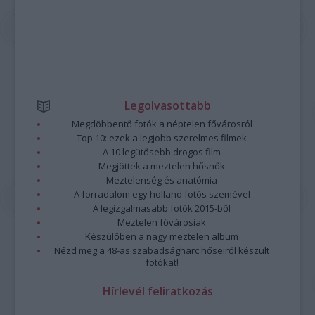
Legolvasottabb
Megdöbbentő fotók a néptelen fővárosról
Top 10: ezek a legjobb szerelmes filmek
A 10 legütősebb drogos film
Megjöttek a meztelen hősnők
Meztelenség és anatómia
A forradalom egy holland fotós szemével
A legizgalmasabb fotók 2015-ből
Meztelen fővárosiak
Készülőben a nagy meztelen album
Nézd meg a 48-as szabadságharc hőseiről készült
fotókat!
Hírlevél feliratkozás