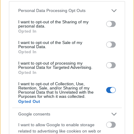
rá 2005-ben Elio Raimondini főállamügyész
Please note that this website/app uses one or more Google
azon használaton kívüli számítógépek
Personal Data Processing Opt Outs
services and may gather and store information including but
között, amelyeket az olasz Vöröskeresztnek
not limited to your visit or usage behaviour. You may click to
I want to opt-out of the Sharing of my
ajándékoztak. Az Olivetti XP9-et akkor már
personal data.
grant or deny consent to Google and its third-party tags to
magának igényelte a római Tudomány és
Opted In
use your data for below specified purposes in below Google
Technológia Múzeuma, de a kérés elkallódott
consent section.
I want to opt-out of the Sale of my
a bürokrácia útvesztőiben.
Personal Data.
Opted In
A múzeum most megismételte a kérést.
I want to opt-out of processing my
„Történelmi értéke számunkra nem a
Personal Data for Targeted Advertising.
vizsgálathoz kötődik, hanem ahhoz a
Opted In
tényhez, hogy az informatikának ezzel a
I want to opt-out of Collection, Use,
komputerrel volt először meghatározó
Retention, Sale, and/or Sharing of my
Personal Data that Is Unrelated with the
szerepe egy vizsgálatban” – magyarázta a La
Purposes for which it was collected.
Repubblica című olasz lapnak Fiorenzo Galli, a
Opted Out
múzeum főigazgatója, aki elmondta:
szeretnék összegyűjteni a géppel
Google consents
kapcsolatos visszaemlékezéseket, hogy
I want to allow Google to enable storage
elmesélhessék majd történetét a
related to advertising like cookies on web or