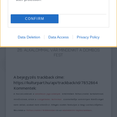
ETNOFON AZ I. ONIFESZT-EN
CONFIRM
Data Deletion
Data Access
Privacy Policy
26. ALKALOMMAL VÁR MINDENKIT A DOMBOS
FEST
A bejegyzés trackback címe:
https://kulturpart.hu/api/trackback/id/7852864
Kommentek:
A hozzászólások a
vonatkozó jogszabályok
értelmében felhasználói tartalomnak
minősülnek, értük a
szolgáltatás technikai
üzemeltetője semmilyen felelősséget
nem vállal, azokat nem ellenőrzi. Kifogás esetén forduljon a blog szerkesztőjéhez.
Részletek a
Felhasználási feltételekben
és az
adatvédelmi tájékoztatóban
.