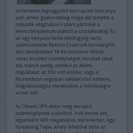
történelem legnagyobb korrupciós botránya
volt, amely gyakorlatilag maga alá temette a
második világháború utáni pártokat a
kereszténydemokratáktól a szocialistákig. Ez
az ügy kényszerítette életfogytig tartó
száműzetésbe Bettino Craxi volt kormányfőt,
akit távollétében 18 évi börtönre ítéltek;
neves közéleti személyiségek kerültek lakat
alá, mások pedig, például az állami
olajvállalat, az ENI volt elnöke, vagy a
Montedison vegyipari vállalat első embere,
öngyilkosságba menekültek a felelősségre
vonás elől.
Az Olivetti XP9 akkor még élenjáró
számítógépnek számított. Volt benne két,
egyenként 600 megabájtos merevlemez, egy
Streaming Tape, amely lehetővé tette az