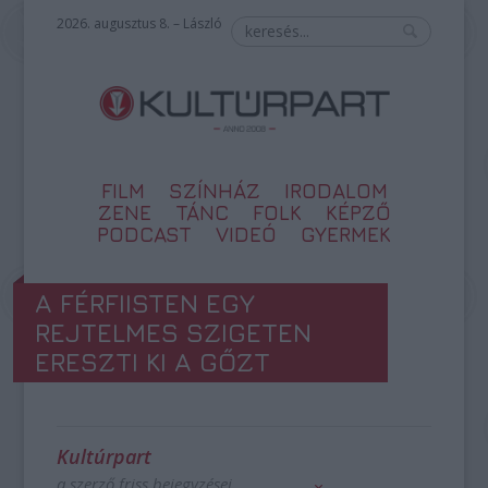
2026. augusztus 8. – László
FILM
SZÍNHÁZ
IRODALOM
ZENE
TÁNC
FOLK
KÉPZŐ
PODCAST
VIDEÓ
GYERMEK
A FÉRFIISTEN EGY
REJTELMES SZIGETEN
ERESZTI KI A GŐZT
Kultúrpart
a szerző friss bejegyzései