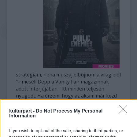
stratégiám, néha muszáj elbújnom a világ elől
"– meséli Depp a Vanity Fair magazinnak
adott interjújában. "Itt minden teljesen
nyugodt. Ha érzem, hogy az aksim már kezd
leolvadni, összepakolunk, és odautazunk."
kulturpart -
Do Not Process My Personal
Information
A kis szigetnek öt strandja van, és a sztár
mindegyiknek nevet adott. Az egyiket
természetesen gyermekei anyjáról Paradis-
If you wish to opt-out of the sale, sharing to third parties, or