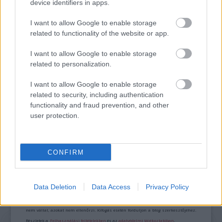
TERMÉSZETFELETTI ERŐK ÉS ELFELEDETT
device identifiers in apps.
TITKOK: ITT A SHELBY OAKS – A GONOSZ
NYOMÁBAN MAGYAR ELŐZETESE
I want to allow Google to enable storage
related to functionality of the website or app.
I want to allow Google to enable storage
related to personalization.
I want to allow Google to enable storage
related to security, including authentication
functionality and fraud prevention, and other
SZÁGULDÁS, SÁRKÁNYOK, ROSSZFIÚK – A NYÁR
10 LEGKEDVELTEBB MOZIJA MAGYARORSZÁGON
user protection.
CONFIRM
A bejegyzés trackback címe:
https://kulturpart.hu/api/trackback/id/7852892
Kommentek:
Data Deletion
Data Access
Privacy Policy
A hozzászólások a
vonatkozó jogszabályok
értelmében felhasználói tartalomnak
minősülnek, értük a
szolgáltatás technikai
üzemeltetője semmilyen felelősséget
nem vállal, azokat nem ellenőrzi. Kifogás esetén forduljon a blog szerkesztőjéhez.
Részletek a
Felhasználási feltételekben
és az
adatvédelmi tájékoztatóban
.