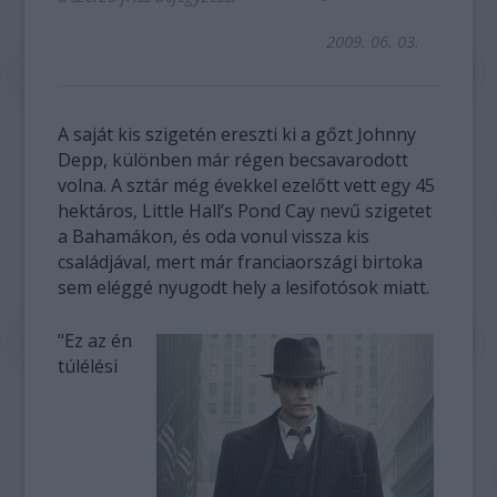
2009. 06. 03.
A saját kis szigetén ereszti ki a gőzt Johnny
Depp, különben már régen becsavarodott
volna. A sztár még évekkel ezelőtt vett egy 45
hektáros, Little Hall’s Pond Cay nevű szigetet
a Bahamákon, és oda vonul vissza kis
családjával, mert már franciaországi birtoka
sem eléggé nyugodt hely a lesifotósok miatt.
"Ez az én
túlélési