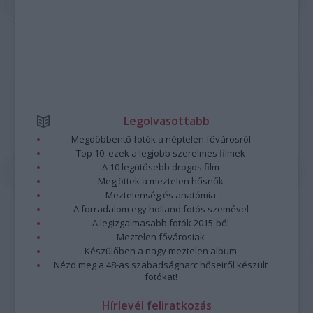
Legolvasottabb
Megdöbbentő fotók a néptelen fővárosról
Top 10: ezek a legjobb szerelmes filmek
A 10 legütősebb drogos film
Megjöttek a meztelen hősnők
Meztelenség és anatómia
A forradalom egy holland fotós szemével
A legizgalmasabb fotók 2015-ből
Meztelen fővárosiak
Készülőben a nagy meztelen album
Nézd meg a 48-as szabadságharc hőseiről készült
fotókat!
Hírlevél feliratkozás