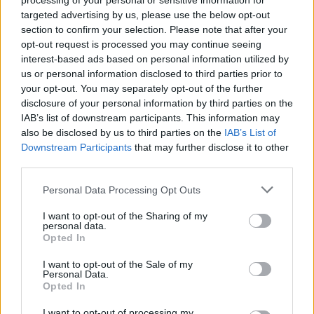
processing of your personal or sensitive information for
nak nevezte el, a másik kislányáról, Lily Rose-
targeted advertising by us, please use the below opt-out
ról kapta nevét, a harmadik fiáról, Jackről, a
section to confirm your selection. Please note that after your
negyedik pedig mentoráról, Brandóról. Az
opt-out request is processed you may continue seeing
ötödik strandot Depp Gonzónak hívja Hunter
interest-based ads based on personal information utilized by
S. Thompson tiszteletére, aki a különleges
us or personal information disclosed to third parties prior to
újságírói műfaj megteremtője volt.
your opt-out. You may separately opt-out of the further
disclosure of your personal information by third parties on the
Depp azt is elárulja, hogy egyik hobbijaként
IAB’s list of downstream participants. This information may
hot doggal eteti a cápákat, és olyankor a
also be disclosed by us to third parties on the
IAB’s List of
gyerekek nem úszkálhatnak a tengerben.
Downstream Participants
that may further disclose it to other
Johnny Deppet legközelebb egy nyugisnak
third parties.
kevéssé nevezhető filmben láthatjuk. A
Please note that this website/app uses one or more Google
Personal Data Processing Opt Outs
Közellenségekben Amerika egyik
services and may gather and store information including but
leghírhedtebb gengszterét, John Dillingert
not limited to your visit or usage behaviour. You may click to
I want to opt-out of the Sharing of my
alakítja.
personal data.
grant or deny consent to Google and its third-party tags to
Opted In
use your data for below specified purposes in below Google
(Public Enemies – hazai bemutató: 2009. július
consent section.
I want to opt-out of the Sale of my
16.)
Personal Data.
Opted In
I want to opt-out of processing my