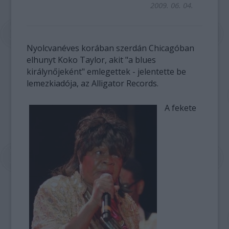
2009. 06. 04.
Nyolcvanéves korában szerdán Chicagóban
elhunyt Koko Taylor, akit "a blues
királynőjeként" emlegettek - jelentette be
lemezkiadója, az Alligator Records.
A fekete