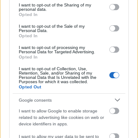
mint Janis Joplin, Bonnie Raitt vagy Shemekia
not limited to your visit or usage behaviour. You may click to
I want to opt-out of the Sharing of my
personal data.
Copeland. 1994-ben saját blues-klubot nyitott
grant or deny consent to Google and its third-party tags to
Opted In
use your data for below specified purposes in below Google
Chicagóban, ez azonban rövid életűnek
consent section.
bizonyult.
I want to opt-out of the Sale of my
Personal Data.
Opted In
Koko Taylort a magyar mozinézők is
láthatták őt David Lynch Veszett a világ (Wild
I want to opt-out of processing my
Personal Data for Targeted Advertising.
At Heart) című filmjében, valamint John
Opted In
Landis Blues Brothers 2000-ében.
"A belőle áradó szenvedély, hangjának tüze
I want to opt-out of Collection, Use,
Retention, Sale, and/or Sharing of my
és moraja maga volt az igazság" - mondta
Personal Data that Is Unrelated with the
Purposes for which it was collected.
róla a pályatárs, Ronnie Baker Brooks. A
Opted Out
legendás gitáros Buddy Guy szerint pedig
"egyike volt azoknak, akik mindent megtettek
Google consents
a blues életben tartásáért".
I want to allow Google to enable storage
related to advertising like cookies on web or
device identifiers in apps.
Zene
I want to allow my user data to be sent to
Blues