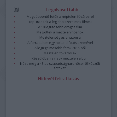
Legolvasottabb
Megdöbbentő fotók a néptelen fővárosról
Top 10: ezek a legjobb szerelmes filmek
A 10 legütősebb drogos film
Megjöttek a meztelen hősnők
Meztelenség és anatómia
A forradalom egy holland fotós szemével
A legizgalmasabb fotók 2015-ből
Meztelen fővárosiak
Készülőben a nagy meztelen album
Nézd meg a 48-as szabadságharc hőseiről készült
fotókat!
Hírlevél feliratkozás