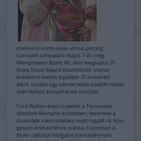
énekesnő szinte élete utolsó percéig
szerepelt színpadon: május 7-én még
Memphisben lépett fel, ahol megkapta 29.
Blues Music Award kitüntetését. Utolsó
éveiben is évente legalább 70 koncertet
adott. Halálát egy három héttel ezelőtti műtét
után fellépő komplikációk okozták.
Cora Walton éven született a Tennessee
állambeli Memphis közelében, beceneve a
csokoládé iránti imádata miatt ragadt rá. Apja
gospel-énekesnőnek szánta, ő azonban a
blues-rádiókat hallgatta szenvedélyesen,