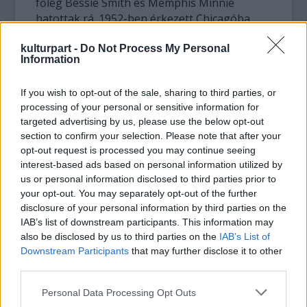
főleg Bessie Smith és Memphis Minnie
hatottak rá. 1952-ben érkezett Chicagóba
leendő férjével, Robert "Pops" Taylorral egy
kulturpart -
fillér nélkül. Éjszaka blues-klubokban énekelt,
Do Not Process My Personal
Information
nappal takarított. 1963-ban fedezte őt fel a
nagy blues-muzsikus Willie Dixon, aki
If you wish to opt-out of the sale, sharing to third parties, or
bevallotta neki: "Soha nem hallottam még nőt
processing of your personal or sensitive information for
úgy bluest énekelni, mint téged".
targeted advertising by us, please use the below opt-out
section to confirm your selection. Please note that after your
Dixon segítette Kokót lemezszerződéshez
opt-out request is processed you may continue seeing
jutni a híres Chess Recordsnál. A Chessnél
interest-based ads based on personal information utilized by
jelent meg 1965-ben első albuma, rajta
us or personal information disclosed to third parties prior to
legnagyobb sikerével, a Wang Dang Doodle-
your opt-out. You may separately opt-out of the further
val, amely egymillió példányban kelt el.
disclosure of your personal information by third parties on the
Ugyancsak híres dalai közé tartozott a What
IAB’s list of downstream participants. This information may
also be disclosed by us to third parties on the
IAB’s List of
Kind of Man is This és az I Got What It Takes.
Downstream Participants
that may further disclose it to other
1975-ben szerződött az Alligator Recordshoz,
third parties.
amely mellett haláláig kitartott. Utolsó
albuma 2007-ben jelent meg. A fiatal
Please note that this website/app uses one or more Google
Personal Data Processing Opt Outs
nemzedék olyan énekesnői tanultak tőle,
services and may gather and store information including but