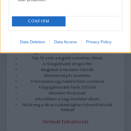
CONFIRM
Data Deletion
Data Access
Privacy Policy
Legolvasottabb
Megdöbbentő fotók a néptelen fővárosról
Top 10: ezek a legjobb szerelmes filmek
A 10 legütősebb drogos film
Megjöttek a meztelen hősnők
Meztelenség és anatómia
A forradalom egy holland fotós szemével
A legizgalmasabb fotók 2015-ből
Meztelen fővárosiak
Készülőben a nagy meztelen album
Nézd meg a 48-as szabadságharc hőseiről készült
fotókat!
Hírlevél feliratkozás