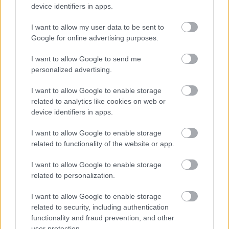
device identifiers in apps.
ELSTARTOLT A MŰVÉSZETEK VÖLGYE
I want to allow my user data to be sent to
Google for online advertising purposes.
I want to allow Google to send me
personalized advertising.
I want to allow Google to enable storage
related to analytics like cookies on web or
AZ EMBERSÉG ÜNNEPE
device identifiers in apps.
I want to allow Google to enable storage
related to functionality of the website or app.
A bejegyzés trackback címe:
https://kulturpart.hu/api/trackback/id/7853106
I want to allow Google to enable storage
Kommentek:
related to personalization.
A hozzászólások a
vonatkozó jogszabályok
értelmében felhasználói tartalomnak
I want to allow Google to enable storage
minősülnek, értük a
szolgáltatás technikai
üzemeltetője semmilyen felelősséget
related to security, including authentication
nem vállal, azokat nem ellenőrzi. Kifogás esetén forduljon a blog szerkesztőjéhez.
functionality and fraud prevention, and other
Részletek a
Felhasználási feltételekben
és az
adatvédelmi tájékoztatóban
.
user protection.