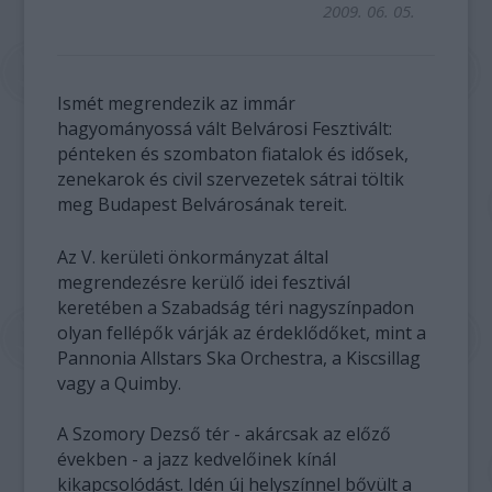
2009. 06. 05.
Ismét megrendezik az immár
hagyományossá vált Belvárosi Fesztivált:
pénteken és szombaton fiatalok és idősek,
zenekarok és civil szervezetek sátrai töltik
meg Budapest Belvárosának tereit.
Az V. kerületi önkormányzat által
megrendezésre kerülő idei fesztivál
keretében a Szabadság téri nagyszínpadon
olyan fellépők várják az érdeklődőket, mint a
Pannonia Allstars Ska Orchestra, a Kiscsillag
vagy a Quimby.
A Szomory Dezső tér - akárcsak az előző
években - a jazz kedvelőinek kínál
kikapcsolódást. Idén új helyszínnel bővült a