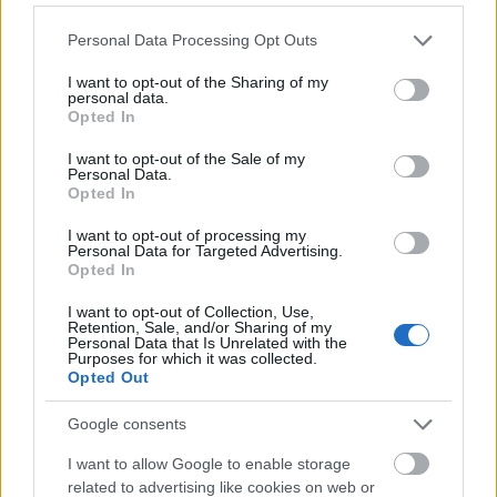
A programok ingyenesek.
Please note that this website/app uses one or more Google
Personal Data Processing Opt Outs
services and may gather and store information including but
not limited to your visit or usage behaviour. You may click to
I want to opt-out of the Sharing of my
personal data.
grant or deny consent to Google and its third-party tags to
Opted In
Zene
Könnyűzene
use your data for below specified purposes in below Google
consent section.
I want to opt-out of the Sale of my
Personal Data.
Opted In
I want to opt-out of processing my
Personal Data for Targeted Advertising.
Opted In
I want to opt-out of Collection, Use,
„NEM TÖBB EZER EMBERRE UTAZUNK, HANEM
Retention, Sale, and/or Sharing of my
Personal Data that Is Unrelated with the
EGY VÁLOGATOTT TÁRSASÁGRA”
Purposes for which it was collected.
Opted Out
Google consents
I want to allow Google to enable storage
related to advertising like cookies on web or