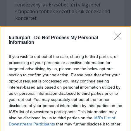
rendezvény: az Erzsébet téri világzenei
színpadon többek között a Csík zenekar ad
koncertet.
A Zrínyi utcai táncdalpódiumon Szűcs Judith,
kulturpart -
Do Not Process My Personal
Korda György és Balázs Klári, Csepregi Éva és
Information
Végvári Ádám, valamint Soltész Rezső lép fel.
A szombat a gyerekeké: a Szabadság téren
If you wish to opt-out of the sale, sharing to third parties, or
Halász Judit, kézműves foglalkozás,
processing of your personal or sensitive information for
állatsimogató, bohócok, Gryllus Vilmos és
targeted advertising by us, please use the below opt-out
Szandi várja az érdeklődő kicsiket és
section to confirm your selection. Please note that after your
szüleiket.
opt-out request is processed you may continue seeing
interest-based ads based on personal information utilized by
A civil sátraknál - amelyek a Zrínyi utcában és
us or personal information disclosed to third parties prior to
az Erzsébet téren lesznek - az érdeklődők
your opt-out. You may separately opt-out of the further
közelebbről ismerkedhetnek meg a
disclosure of your personal information by third parties on the
művészetekkel, az egészségmegőrzéssel
IAB’s list of downstream participants. This information may
also be disclosed by us to third parties on the
IAB’s List of
vagy az oktatással.
Downstream Participants
that may further disclose it to other
third parties.