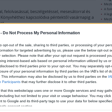
Mezt
A fo
 felolvasással, beszélgetéssel, mesesátorral és
A leg
pi Könyvhéthez kapcsolódva péntektől vasárnapig a
Mezt
et.
Kész
Nézd
 -
Do Not Process My Personal Information
készü
n a Református Zenei Fesztivállal és a Papírvarázs
már kora délután megkezdődnek A 12 legszebb
Hírle
to opt-out of the sale, sharing to third parties, or processing of your per
onos elnevezésű mozgalomhoz csatlakozva szabad
formation for targeted advertising by us, please use the below opt-out s
iszteletét akarja tenni a könyvek ünnepén a
r selection. Please note that after your opt-out request is processed y
eing interest-based ads based on personal information utilized by us or
disclosed to third parties prior to your opt-out. You may separately opt-
amnak is helyet ad: itt köszöntik pénteken
losure of your personal information by third parties on the IAB’s list of
, aki májusban ünnepelte 80. születésnapját, és
. This information may also be disclosed by us to third parties on the
IA
t is rendeznek este a Bakáts téri templomban. A
Participants
that may further disclose it to other third parties.
e is várja pénteken a közönséget.
 that this website/app uses one or more Google services and may gath
including but not limited to your visit or usage behaviour. You may click 
ző helyszíneken számos könyvbemutatót is
 to Google and its third-party tags to use your data for below specifi
érdeklődők megismerkedhetnek például Buza Péter
ogle consent section.
gy véletlenül előkerült kalapdobozban talált