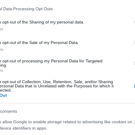
, s egy illem- és tánctanár életútját kíséri végig a
l Data Processing Opt Outs
kolától a szlovákiai Párkányon át
rkig.
o opt-out of the Sharing of my personal data.
In
eti kiadványaival a Koinónia Kiadó, valamint a
ársadalmi folyóirat és a szlovákiai Somorján működő
o opt-out of the Sale of my Personal Data.
de Maláta antológia címmel a sör irodalmáról is
In
to opt-out of processing my Personal Data for Targeted
ing.
 nap alatt számos nyelven hallhatnak meséket az
In
cia, szombaton ukrán, angol és horvát, vasárnap
ma történetek szerepelnek a programban.
o opt-out of Collection, Use, Retention, Sale, and/or Sharing
ersonal Data that Is Unrelated with the Purposes for which it
lected.
k Egyesülete pedig nemcsak sehol máshol nem
Out
 műfajról szóló könyvekkel, hanem a Filmesházban
ja a közönséget.
consents
o allow Google to enable storage related to advertising like cookies on
evice identifiers in apps.