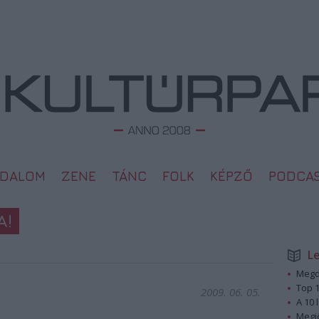
ODALOM
ZENE
TÁNC
FOLK
KÉPZŐ
PODCA
A!
L
Megd
Top 1
2009. 06. 05.
A 10 
Megj