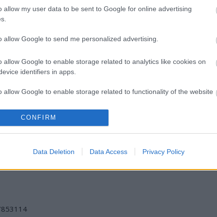
o allow my user data to be sent to Google for online advertising
s.
to allow Google to send me personalized advertising.
o allow Google to enable storage related to analytics like cookies on
evice identifiers in apps.
o allow Google to enable storage related to functionality of the website
ERDŐ VAN
KRASZNAHORKAI
KRASZNAHORKAI
IDEBENN: TÓTH
LÁSZLÓ NOBEL-
LÁSZLÓ KAPTA
MARCSI AZ ÚJ
DÍJAS ÍRÓ
AZ IRODALMI
CONFIRM
MARGÓ-DÍJAS
VILÁGA
NOBEL-DÍJAT
o allow Google to enable storage related to personalization.
SZENTENDRÉN –
OKTÓBER
o allow Google to enable storage related to security, including
VÉGÉIG LÁTHATÓ
Data Deletion
Data Access
Privacy Policy
cation functionality and fraud prevention, and other user protection.
A MINDUNTALAN
KIÁLLÍTÁS
/7853114