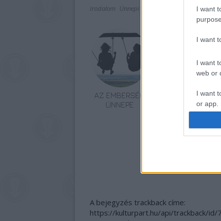
Irodalom
Ünnepi Könyvhét
I want t
purpose
I want 
I want t
web or d
I want t
AZ EMBERSÉG
VECSEI H.
or app.
ÜNNEPE
MIKLÓS A
ZSÁMBÉKI NYÁRI
SZÍNHÁZRÓL
I want t
I want t
authenti
A bejegyzés trackback címe:
https://kulturpart.hu/api/trackback/id