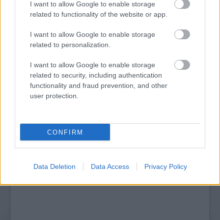
I want to allow Google to enable storage
related to functionality of the website or app.
I want to allow Google to enable storage
related to personalization.
TÚLVILÁGI OLIMPIKONOK A DEPECHE MODE
I want to allow Google to enable storage
UNIVERZUMÁBAN – GRANDIÓZUS SHOW AZ
related to security, including authentication
MVM DOME-BAN
functionality and fraud prevention, and other
user protection.
A bejegyzés trackback címe:
https://kulturpart.hu/api/trackback/id/7853670
CONFIRM
Kommentek:
A hozzászólások a
vonatkozó jogszabályok
értelmében felhasználói tartalomnak
minősülnek, értük a
szolgáltatás technikai
üzemeltetője semmilyen felelősséget
Data Deletion
Data Access
Privacy Policy
nem vállal, azokat nem ellenőrzi. Kifogás esetén forduljon a blog szerkesztőjéhez.
Részletek a
Felhasználási feltételekben
és az
adatvédelmi tájékoztatóban
.