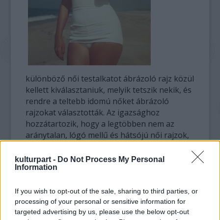
különböző női testalkatot ábrázoló rajz közül
kellett kiválasztaniuk, melyik tetszik nekik, és
rendre a teltebb idomú nőket ábrázoló
rajzokat választották. Az igazsághoz
hozzátartozik, hogy a legtöbben nem az
aránytalan, lógó mellű és hátsójú női rajzok,
hanem a Marilyn Monroe típusú, átlagos
magasságú, telt combú és karú, dúskeblű,
kulturpart -
Do Not Process My Personal
Information
42-es méretet hordó nőtípusok mellett
voksoltak.
If you wish to opt-out of the sale, sharing to third parties, or
processing of your personal or sensitive information for
Vagyis ismét a 166 cm magas, dúsidomú nők
targeted advertising by us, please use the below opt-out
állnak nyerésre, és nem kell szégyellni a 75