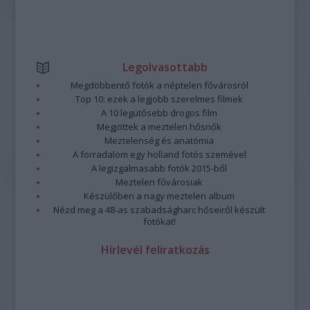
Legolvasottabb
Megdöbbentő fotók a néptelen fővárosról
Top 10: ezek a legjobb szerelmes filmek
A 10 legütősebb drogos film
Megjöttek a meztelen hősnők
Meztelenség és anatómia
A forradalom egy holland fotós szemével
A legizgalmasabb fotók 2015-ből
Meztelen fővárosiak
Készülőben a nagy meztelen album
Nézd meg a 48-as szabadságharc hőseiről készült
fotókat!
Hírlevél feliratkozás