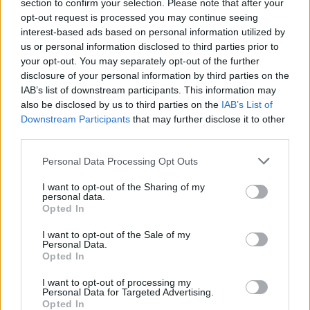
section to confirm your selection. Please note that after your
cm-es derék és a 100 cm-es csípőbőséget. A
opt-out request is processed you may continue seeing
férfiakról tehát tényleg igaz, hogy nem
interest-based ads based on personal information utilized by
zavarja őket a zsírpárna, és a nők szemét,
us or personal information disclosed to third parties prior to
mosolyát, bőrét és mellét nézik először.
your opt-out. You may separately opt-out of the further
disclosure of your personal information by third parties on the
"Az e méretekkel rendelkezők a világ
IAB’s list of downstream participants. This information may
legkívánatosabb női jelen pillanatban, ami
also be disclosed by us to third parties on the
IAB’s List of
szinte alig hihető, amikor mást sem látni,
Downstream Participants
that may further disclose it to other
mint modellszerű lányokat a médiában" –
third parties.
állította a felmérést végző New Scientist
Please note that this website/app uses one or more Google
Personal Data Processing Opt Outs
egyik munkatársa. – "A világon még soha
services and may gather and store information including but
nem volt annyi nő, mint most, akik a
not limited to your visit or usage behaviour. You may click to
I want to opt-out of the Sharing of my
zsírpárnák miatt e pillanatban is gyűlölik a
personal data.
grant or deny consent to Google and its third-party tags to
Opted In
testüket. Adataink szerint csak a nők 6
use your data for below specified purposes in below Google
százaléka nem fogyókúrázott soha, és három
consent section.
I want to opt-out of the Sale of my
közül egy nő már 14 éves kora előtt is
Personal Data.
Opted In
diétázott."
I want to opt-out of processing my
Personal Data for Targeted Advertising.
Opted In