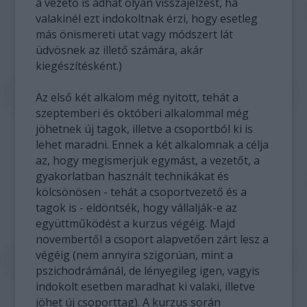
a vezető is adhat olyan visszajelzést, ha
valakinél ezt indokoltnak érzi, hogy esetleg
más önismereti utat vagy módszert lát
üdvösnek az illető számára, akár
kiegészítésként.)
Az első két alkalom még nyitott, tehát a
szeptemberi és októberi alkalommal még
jöhetnek új tagok, illetve a csoportból ki is
lehet maradni. Ennek a két alkalomnak a célja
az, hogy megismerjük egymást, a vezetőt, a
gyakorlatban használt technikákat és
kölcsönösen - tehát a csoportvezető és a
tagok is - eldöntsék, hogy vállalják-e az
együttműködést a kurzus végéig. Majd
novembertől a csoport alapvetően zárt lesz a
végéig (nem annyira szigorúan, mint a
pszichodrámánál, de lényegileg igen, vagyis
indokolt esetben maradhat ki valaki, illetve
jöhet új csoporttag). A kurzus során