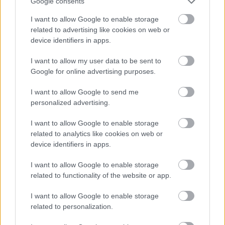
Google consents
ugyancsak névvel, telefonszámmal a
kisjzsolt@freemail.hu email címen, továbbá
I want to allow Google to enable storage
related to advertising like cookies on web or
elsősorban sms-ben a 20-949-4007-es
device identifiers in apps.
telefonszámon. Ha valakinek kérdése van,
akkor azt lehetőleg az előadásokon
I want to allow my user data to be sent to
személyesen tegye fel; ha ez nem lehetséges,
Google for online advertising purposes.
akkor sms-ben vagy a telefonszám
üzenetrögzítőjén megadott időszakokban
I want to allow Google to send me
telefonhívással; ha mailben teszel föl kérdést,
personalized advertising.
a telefonszámod is add meg.
I want to allow Google to enable storage
related to analytics like cookies on web or
Az első alkalom időpontja:
device identifiers in apps.
2009. szeptember 27. (vasárnap); 10:00- kb.
18:00-19:00
I want to allow Google to enable storage
További időpontok:
related to functionality of the website or app.
2009. október 10-11. (szombat-vasárnap);
10:00- kb. 18:00
I want to allow Google to enable storage
2009. november 21-22. (szombat-
related to personalization.
vasárnap);
10:00- kb. 18:00-19:00