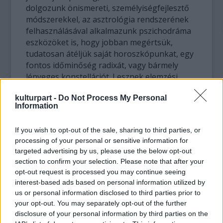
dolgozunk önismereti, személyiségfejlesztő
módszerekkel, az asztrológia rendszerének
felhasználásával alkalmazunk pszichodráma
eszközöket is, hogy jobban megértsük,
tudatosan átéljük saját horoszkópunkat, egy
fontos időminőség radixát, vagy bármely
lényeges konstellációt. Lesznek elemzési
gyakorlatok, elmélet, úgynevezett
kulturpart -
Do Not Process My Personal
asztrológiai terepgyakorlatok és
Information
"asztrodramatikus" részek is.
If you wish to opt-out of the sale, sharing to third parties, or
A folyamat októbertől indul, havonta egy
processing of your personal or sensitive information for
alkalommal, általában reggel 10-től 18 óráig
targeted advertising by us, please use the below opt-out
(ez adott esetben kis mértékben változhat).
section to confirm your selection. Please note that after your
Egy alkalom 6 000 forint (tanítványoknak 5
opt-out request is processed you may continue seeing
000), így egy hétvége 12 000 forint
interest-based ads based on personal information utilized by
(tanítványoknak 10 000).
us or personal information disclosed to third parties prior to
your opt-out. You may separately opt-out of the further
A fizetési rend a következő: az első, októberi
disclosure of your personal information by third parties on the