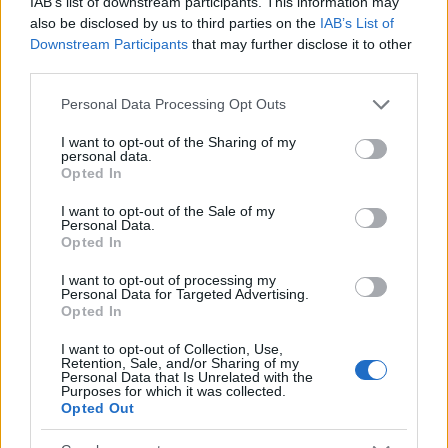
IAB’s list of downstream participants. This information may
találkozóra 24 000 forintot szükséges hozni,
also be disclosed by us to third parties on the
IAB’s List of
ami az első két alkalom díja (október és
Downstream Participants
that may further disclose it to other
november). Utána december-január a
third parties.
következő blokk, ami 24 000 forint, ezt az
összeget pedig a novemberi hétvégére hozd
Please note that this website/app uses one or more Google
Personal Data Processing Opt Outs
magaddal. Hiányzás esetén a pénz nem jár
services and may gather and store information including but
vissza, azonban bármely napon elhangzott
not limited to your visit or usage behaviour. You may click to
I want to opt-out of the Sharing of my
personal data.
grant or deny consent to Google and its third-party tags to
elméleti rész hangfelvételét ingyen
Opted In
use your data for below specified purposes in below Google
megkaphatod.
consent section.
I want to opt-out of the Sale of my
Personal Data.
A csoportlétszám körülbelül 15-25 fő között
Opted In
várható, kérlek, a saját horoszkópodat 25
példányban lemásolva hozd magaddal,
I want to opt-out of processing my
Personal Data for Targeted Advertising.
ezentúl csak könnyű öltözék, jegyzet és
Opted In
íróeszköz szükséges.
I want to opt-out of Collection, Use,
Retention, Sale, and/or Sharing of my
Jelentkezni lehet az első meghirdetett
Personal Data that Is Unrelated with the
Purposes for which it was collected.
időpontig
Kiss József Zsolt
előadásain a
Opted Out
helyszínen, írásban, olvasható névvel,
telefonszámokkal, email címmel, valamint