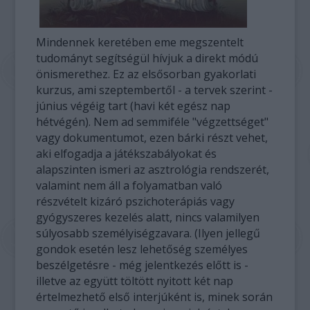
Mindennek keretében eme megszentelt
tudományt segítségül hívjuk a direkt módú
önismerethez. Ez az elsősorban gyakorlati
kurzus, ami szeptembertől - a tervek szerint -
június végéig tart (havi két egész nap
hétvégén). Nem ad semmiféle "végzettséget"
vagy dokumentumot, ezen bárki részt vehet,
aki elfogadja a játékszabályokat és
alapszinten ismeri az asztrológia rendszerét,
valamint nem áll a folyamatban való
részvételt kizáró pszichoterápiás vagy
gyógyszeres kezelés alatt, nincs valamilyen
súlyosabb személyiségzavara. (Ilyen jellegű
gondok esetén lesz lehetőség személyes
beszélgetésre - még jelentkezés előtt is -
illetve az együtt töltött nyitott két nap
értelmezhető első interjúként is, minek során