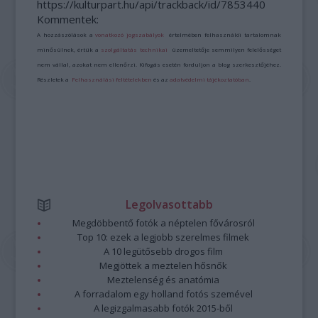
https://kulturpart.hu/api/trackback/id/7853440
Kommentek:
A hozzászólások a
vonatkozó jogszabályok
értelmében felhasználói tartalomnak
minősülnek, értük a
szolgáltatás technikai
üzemeltetője semmilyen felelősséget
nem vállal, azokat nem ellenőrzi. Kifogás esetén forduljon a blog szerkesztőjéhez.
Részletek a
Felhasználási feltételekben
és az
adatvédelmi tájékoztatóban
.
Legolvasottabb
Megdöbbentő fotók a néptelen fővárosról
Top 10: ezek a legjobb szerelmes filmek
A 10 legütősebb drogos film
Megjöttek a meztelen hősnők
Meztelenség és anatómia
A forradalom egy holland fotós szemével
A legizgalmasabb fotók 2015-ből